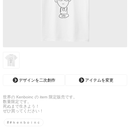
デザインを二次創作
アイテムを変更
世界の Kenboinc の item 限定販売です。
数量限定です。
死ぬまで生きよう！
ぜひ買ってください！
#＃ｋｅｎｂｏｉｎｃ