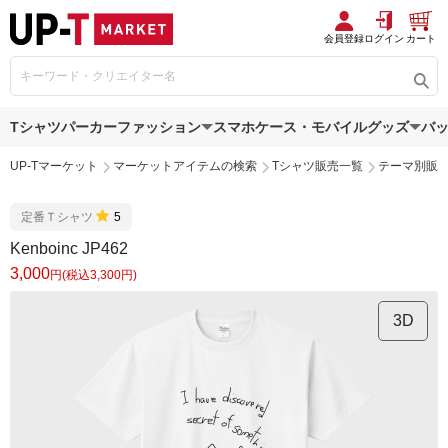
会員登録
ログイン
カート
Tシャツ
パーカー
ファッション
スマホケース・モバイルグッズ
バ
UP-Tマーケット
マーケットアイテムの検索
Tシャツ販売一覧
テーマ別販
定番Ｔシャツ
5
Kenboinc JP462
3,000
円(税込3,300円)
3D