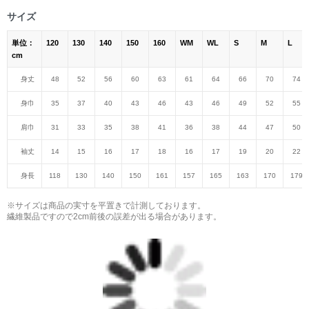
サイズ
単位：
120
130
140
150
160
WM
WL
S
M
L
cm
身丈
48
52
56
60
63
61
64
66
70
74
身巾
35
37
40
43
46
43
46
49
52
55
肩巾
31
33
35
38
41
36
38
44
47
50
袖丈
14
15
16
17
18
16
17
19
20
22
身長
118
130
140
150
161
157
165
163
170
179
※サイズは商品の実寸を平置きで計測しております。
繊維製品ですので2cm前後の誤差が出る場合があります。