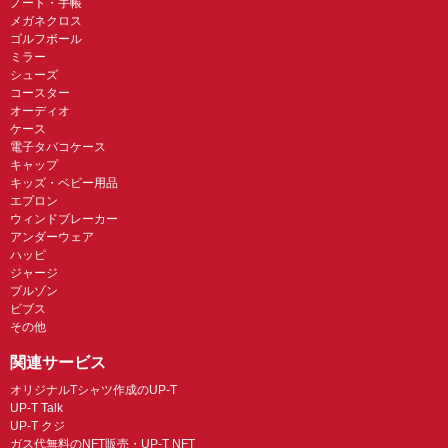
ノート・手帳
メガネクロス
ゴルフボール
ミラー
シューズ
コースター
オーディオ
ケース
電子タバコケース
キャップ
キッズ・ベビー用品
エプロン
ウィンドブレーカー
アンダーウェア
ハッピ
ジャージ
ブルゾン
ビブス
その他
関連サービス
オリジナルTシャツ作成のUP-T
UP-T Talk
UP-T クジ
ガス代無料のNFT販売・UP-T NFT