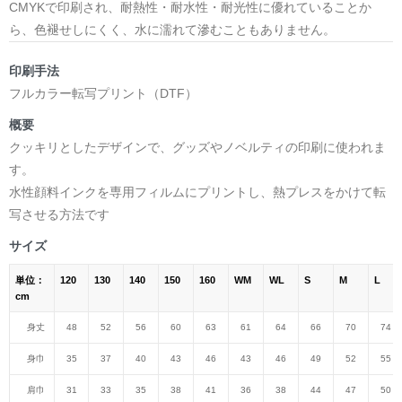
CMYKで印刷され、耐熱性・耐水性・耐光性に優れていることか
ら、色褪せしにくく、水に濡れて滲むこともありません。
印刷手法
フルカラー転写プリント（DTF）
概要
クッキリとしたデザインで、グッズやノベルティの印刷に使われま
す。
水性顔料インクを専用フィルムにプリントし、熱プレスをかけて転
写させる方法です
サイズ
単位：
120
130
140
150
160
WM
WL
S
M
L
cm
身丈
48
52
56
60
63
61
64
66
70
74
身巾
35
37
40
43
46
43
46
49
52
55
肩巾
31
33
35
38
41
36
38
44
47
50