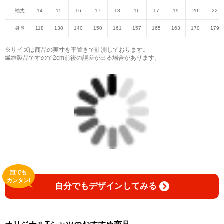
袖丈
14
15
16
17
18
16
17
19
20
22
身長
118
130
140
150
161
157
165
163
170
179
※サイズは商品の実寸を平置きで計測しております。
繊維製品ですので2cm前後の誤差が出る場合があります。
誰でも
カンタン!
自分でもデザインしてみる