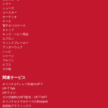
ミラー
シューズ
コースター
オーディオ
ケース
電子タバコケース
キャップ
キッズ・ベビー用品
エプロン
ウィンドブレーカー
アンダーウェア
ハッピ
ジャージ
ブルゾン
ビブス
その他
関連サービス
オリジナルTシャツ作成のUP-T
UP-T Talk
UP-T クジ
ガス代無料のNFT販売・UP-T NFT
オリジナルスマホケースのBudgets
似顔絵グラフィックス