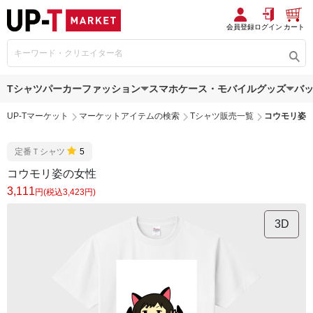
会員登録
ログイン
カート
Tシャツ
パーカー
ファッション
スマホケース・モバイルグッズ
バ
UP-Tマーケット
マーケットアイテムの検索
Tシャツ販売一覧
コウモリ姿
定番Ｔシャツ
5
コウモリ姿の女性
3,111
円(税込3,423円)
3D