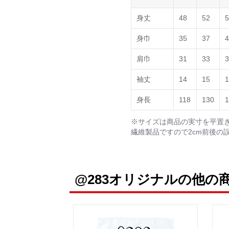
身丈
48
52
5
身巾
35
37
4
肩巾
31
33
3
袖丈
14
15
1
身長
118
130
1
※サイズは商品の実寸を平置
繊維製品ですので2cm前後の
@283オリジナルの他の