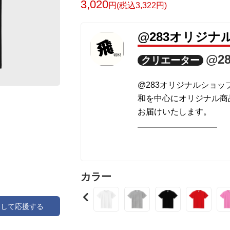
3,020
円(税込3,322円)
@283オリジナ
@2
クリエーター
@283オリジナルショッ
和を中心にオリジナル商
お届けいたします。
良いご縁お待ちしており
和文字キャップなどご希
カラー
アして応援する