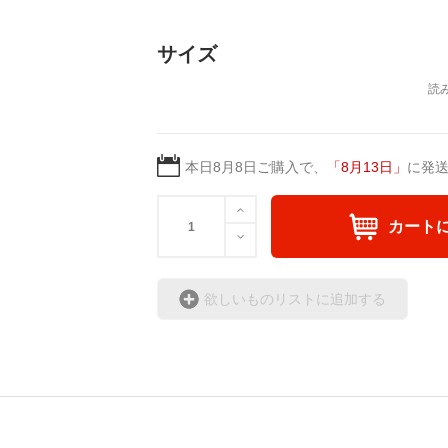
サイズ
本日
8月8日
ご購入で、
「
8月13日
」
に発
カート
欲しいものリストに追加する