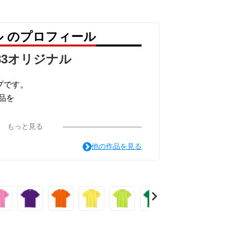
ル のプロフィール
83オリジナル
プです。
品を
ます。
もっと見る
望文字製作致します。
他の作品を見る