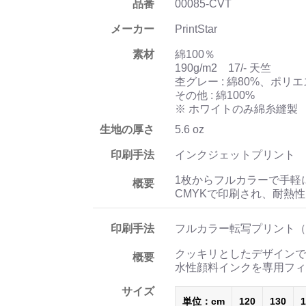
品番
00085-CVT
メーカー
PrintStar
素材
綿100％
190g/m2 17/- 天竺
杢グレー : 綿80%、ポリエ
その他 : 綿100%
※ ホワイトのみ綿糸縫製
生地の厚さ
5.6 oz
印刷手法
インクジェットプリント
1枚からフルカラーで手軽
概要
CMYKで印刷され、耐熱
印刷手法
フルカラー転写プリント（
クッキリとしたデザインで
概要
水性顔料インクを専用フィ
サイズ
単位：cm
120
130
1