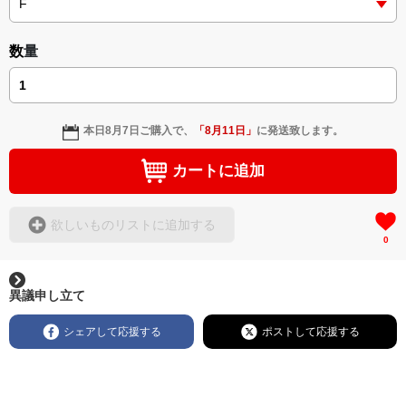
＜著者: 作詞/挿画作成＞ 凛々風 猛 -リリカゼタケル
日本語版: https://amzn.asia/d/3czgKs8
数量
英語版: https://amzn.asia/d/bpIME7s
▶︎弛まぬ言霊 <+挿画/スケッチ&塗り絵ver.版>
-ロードムービー系ミュージカル小説 +作詞20曲
本日
8月7日
ご購入で、
「
8月11日
」
に発送致します。
+挿画スケッチスタイル&塗り絵バージョン-
＜著者/小説:作詞:挿画作成＞
カートに追加
凛々風 猛-リリカゼタケル
https://amzn.asia/d/0cLT3VyF
欲しいものリストに追加する
0
<作品情報:配信中.> -Thank you for your time.
＿＿＿＿＿＿＿＿＿＿＿＿＿＿＿＿＿＿＿＿＿＿
▶︎刺すように燃えるような眼差しは
異議申し立て
[第2作品: 通常版.小説のみ.]
＜著者＞ 凛々風 猛 -リリカゼタケル
シェアして応援する
ポストして応援する
日本語版: https://amzn.asia/d/7GbUq3Z
英語版: https://amzn.asia/d/eLvAyy5
＿＿＿＿＿＿＿＿＿＿＿＿＿＿＿＿＿＿＿＿＿＿