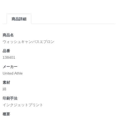
▶︎求めない惑星 [小説/絵本版]
第2作品の章: “刺すように燃えるような眼差しは”部分
[主人公である小説家の遺作]を絵本化。
商品詳細
＜小説/絵本版＞ 凛々風猛 -ririkazetakeru
日本語版: https://amzn.asia/d/d7stkOV
英語版: https://amzn.asia/d/8u7Cebe
商品名
＿＿＿＿＿＿＿＿＿＿＿＿＿＿＿＿＿＿＿＿＿＿
ウォッシュキャンバスエプロン
▶︎刺すように燃えるような眼差しは [+挿画51作品版]
品番
＜著者: 絵本/挿画作成＞ 凛々風 猛 -リリカゼタケル
138401
日本語版: https://amzn.asia/d/8oNk92Q
英語版: https://amzn.asia/d/gDGn5nK
メーカー
United Athle
素材
<デザイン画集&グッズカタログ>
綿
＿＿＿＿＿＿＿＿＿＿＿＿＿＿＿＿＿＿＿＿＿＿
印刷手法
小説 [弛まぬ言霊]
インクジェットプリント
挿画&グッズカタログ <デザイン画集:BEST版>
＜著者:作詞/挿画作成＞ 凛々風 猛 -リリカゼタケル
概要
☆本作品内で表現されている作詞20曲も掲載.