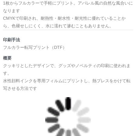
1枚からフルカラーで手軽にプリント。アパレル風の自然な風合いに
日本語版: https://amzn.asia/d/1pxD3g4
なります
CMYKで印刷され、耐熱性・耐水性・耐光性に優れていることか
小説 [弛まぬ言霊] 挿画&グッズカタログ
ら、色褪せしにくく、水に濡れて滲むこともありません。
<デザイン画集:Comics Style Version.>
＜著者:挿画作成＞ 凛々風 猛 -リリカゼタケル
印刷手法
日本語版: https://amzn.asia/d/fxD6D5U
フルカラー転写プリント（DTF）
小説 [弛まぬ言霊] <挿画:スケッチ&塗り絵ver.>
概要
-挿画デザイン画集&グッズカタログ-
クッキリとしたデザインで、グッズやノベルティの印刷に使われま
＜著者/小説:作詞:挿画作成＞
す。
凛々風 猛-リリカゼタケル
水性顔料インクを専用フィルムにプリントし、熱プレスをかけて転
https://amzn.asia/d/0dgbLm4e
写させる方法です
<デザイン画集&グッズカタログ>
＿＿＿＿＿＿＿＿＿＿＿＿＿＿＿＿＿＿＿＿＿＿
小説 [刺すように燃えるような眼差しは] -Version1.
挿画&グッズカタログ <デザイン画集:BEST版>
＜著者:挿画作成＞ 凛々風 猛 -リリカゼタケル