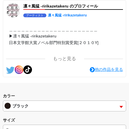
日本語版: https://amzn.asia/d/7GbUq3Z
凛々風猛 -ririkazetakeru のプロフィール
英語版: https://amzn.asia/d/eLvAyy5
＿＿＿＿＿＿＿＿＿＿＿＿＿＿＿＿＿＿＿＿＿＿
▶︎求めない惑星 [小説/絵本版]
凛々風猛 -ririkazetakeru
アーティスト
第2作品の章: “刺すように燃えるような眼差しは”
部分[主人公である小説家の遺作]を絵本化。
＜小説/絵本版＞ 凛々風猛-ririkazetakeru
＿＿＿＿＿＿＿＿＿＿＿＿＿＿＿＿＿＿＿＿＿＿
日本語版: https://amzn.asia/d/d7stkOV
▶︎凛々風猛 -ririkazetakeru
英語版: https://amzn.asia/d/8u7Cebe
日本文学館大賞ノベル部門特別賞受賞[２０１０Y]
＿＿＿＿＿＿＿＿＿＿＿＿＿＿＿＿＿＿＿＿＿＿
▶︎刺すように燃えるような眼差しは [+挿画51作品版]
＿＿＿＿＿＿＿＿＿＿＿＿＿＿＿＿＿＿＿＿＿＿
＜著者: 絵本/挿画作成＞ 凛々風 猛-リリカゼタケル
日本語版: https://amzn.asia/d/8oNk92Q
もっと見る
英語版: https://amzn.asia/d/gDGn5nK
＿＿＿＿＿＿＿＿＿＿＿＿＿＿＿＿＿＿＿＿＿＿
<作品情報:配信中.> -Thank you for your time.
他の作品を見る
<グッズシリーズ>
SUZURI ▶︎https://suzuri.jp/ririkazetakeru
＿＿＿＿＿＿＿＿＿＿＿＿＿＿＿＿＿＿＿＿＿＿
UP-T ▶︎up-t.jp/creator/66b9c067ae64e
▶︎弛まぬ言霊
[通常版:ロードムービー系ミュージカル小説のみ.]
▶︎小説 [刺すように燃えるような眼差しは] -Version1.
挿画&グッズカタログ <デザイン画集:BEST版>
＜著者 : 作詞＞ 凛々風 猛 -リリカゼタケル
カラー
＜著者:挿画作成＞ 凛々風 猛-リリカゼタケル
日本語版: https://amzn.asia/d/ipdf8cX
日本語版: https://amzn.asia/d/fMWTZVg
ブラック
英語版: https://amzn.asia/d/1nwVIb6
▶︎小説 [刺すように燃えるような眼差しは] -Version2.
＿＿＿＿＿＿＿＿＿＿＿＿＿＿＿＿＿＿＿＿＿＿
挿画&グッズカタログ <デザイン画集:BEST版>
サイズ
＜著者:絵本/挿画作成＞ 凛々風 猛-リリカゼタケル
▶︎弛まぬ言霊[+挿画50作品版]
日本語版: https://amzn.asia/d/hMo8oB0
＜小説+作詞20曲+挿画50作品>