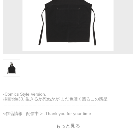
-Comics Style Version.
挿画title33. 生きるか死ぬかが まだ色濃く残るこの惑星
＿＿＿＿＿＿＿＿＿＿＿＿＿＿＿＿＿＿＿＿＿＿
<作品情報 : 配信中.> -Thank you for your time.
＿＿＿＿＿＿＿＿＿＿＿＿＿＿＿＿＿＿＿＿＿＿
▶︎刺すように燃えるような眼差しは
もっと見る
[第2作品: 通常版.小説のみ.]
＜著者＞ 凛々風 猛-リリカゼタケル