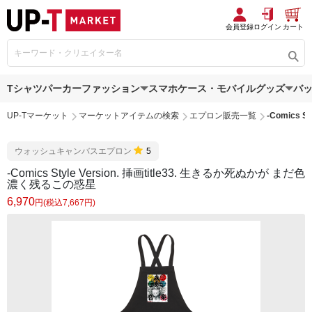
会員登録
ログイン
カート
Tシャツ
パーカー
ファッション
スマホケース・モバイルグッズ
バ
UP-Tマーケット
マーケットアイテムの検索
エプロン販売一覧
-Comics 
ウォッシュキャンバスエプロン
5
-Comics Style Version. 挿画title33. 生きるか死ぬかが まだ色
濃く残るこの惑星
6,970
円(税込7,667円)