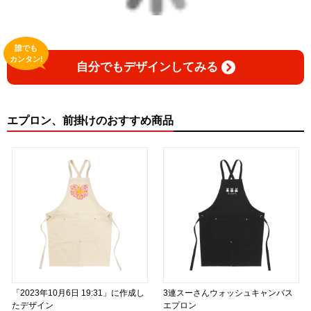
日本語版: https://amzn.asia/d/fMWTZVg
小説 [刺すように燃えるような眼差しは] -Version2.
誰でも
挿画&グッズカタログ <デザイン画集:BEST版>
カンタン!
自分でもデザインしてみる
＜著者:絵本/挿画作成＞ 凛々風 猛 -リリカゼタケル
日本語版: https://amzn.asia/d/hMo8oB0
エプロン、前掛けのおすすめ商品
▶︎小説 [刺すように燃えるような眼差しは]
-Comics Style Version.
挿画&グッズカタログ <デザイン画集:BEST版>
＜著者/絵本:挿画作成＞ 凛々風 猛 -リリカゼタケル
日本語版: https://amzn.asia/d/gPVyU1t
＿＿＿＿＿＿＿＿＿＿＿＿＿＿＿＿＿＿＿＿＿＿
▶︎SUZURI https://suzuri.jp/ririkazetakeru
▶︎UP-T up-t.jp/creator/66b9c067ae64e
「2023年10月6日 19:31」に作成し
3連スーさんウォッシュキャンバス
▶︎GICLEEPOD
たデザイン
エプロン