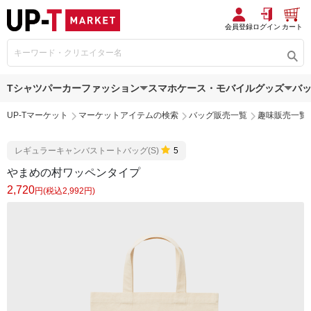
会員登録
ログイン
カート
Tシャツ
パーカー
ファッション
スマホケース・モバイルグッズ
バ
UP-Tマーケット
マーケットアイテムの検索
バッグ販売一覧
趣味販売一覧
レギュラーキャンバストートバッグ(S)
5
やまめの村ワッペンタイプ
2,720
円(税込2,992円)