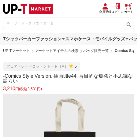
会員登録
ログイン
カート
Tシャツ
パーカー
ファッション
スマホケース・モバイルグッズ
バ
UP-Tマーケット
マーケットアイテムの検索
バッグ販売一覧
-Comics St
フェアトレードコットントート（M）
5
-Comics Style Version. 挿画title44. 盲目的な爆発と不思議な
語らい
3,210
円(税込3,531円)