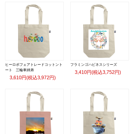
日本語版: https://amzn.asia/d/fMWTZVg
小説 [刺すように燃えるような眼差しは] -Version2.
挿画&グッズカタログ <デザイン画集:BEST版>
＜著者:絵本/挿画作成＞ 凛々風 猛 -リリカゼタケル
日本語版: https://amzn.asia/d/hMo8oB0
▶︎小説 [刺すように燃えるような眼差しは]
-Comics Style Version.
ヒーロボフェアトレードコットント
フラミンゴハピネスシリーズ
挿画&グッズカタログ <デザイン画集:BEST版>
ート 三輪車姉弟
3,410円(税込3,752円)
＜著者/絵本:挿画作成＞ 凛々風 猛 -リリカゼタケル
3,610円(税込3,972円)
日本語版: https://amzn.asia/d/gPVyU1t
＿＿＿＿＿＿＿＿＿＿＿＿＿＿＿＿＿＿＿＿＿＿
▶︎SUZURI https://suzuri.jp/ririkazetakeru
▶︎UP-T up-t.jp/creator/66b9c067ae64e
▶︎GICLEEPOD