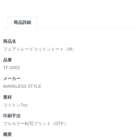
▶︎求めない惑星 [小説/絵本版]
第2作品の章: “刺すように燃えるような眼差しは”部分
[主人公である小説家の遺作]を絵本化。
商品詳細
＜小説/絵本版＞ 凛々風猛 -ririkazetakeru
日本語版: https://amzn.asia/d/d7stkOV
英語版: https://amzn.asia/d/8u7Cebe
商品名
＿＿＿＿＿＿＿＿＿＿＿＿＿＿＿＿＿＿＿＿＿＿
フェアトレードコットントート（M）
▶︎刺すように燃えるような眼差しは [+挿画51作品版]
品番
＜著者: 絵本/挿画作成＞ 凛々風 猛 -リリカゼタケル
TF-0002
日本語版: https://amzn.asia/d/8oNk92Q
英語版: https://amzn.asia/d/gDGn5nK
メーカー
MARKLESS STYLE
素材
<デザイン画集&グッズカタログ>
コットン7oz
＿＿＿＿＿＿＿＿＿＿＿＿＿＿＿＿＿＿＿＿＿＿
印刷手法
小説 [弛まぬ言霊]
フルカラー転写プリント（DTF）
挿画&グッズカタログ <デザイン画集:BEST版>
＜著者:作詞/挿画作成＞ 凛々風 猛 -リリカゼタケル
概要
☆本作品内で表現されている作詞20曲も掲載.