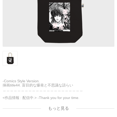
-Comics Style Version.
挿画title44. 盲目的な爆発と不思議な語らい
＿＿＿＿＿＿＿＿＿＿＿＿＿＿＿＿＿＿＿＿＿＿
<作品情報 : 配信中.> -Thank you for your time.
＿＿＿＿＿＿＿＿＿＿＿＿＿＿＿＿＿＿＿＿＿＿
▶︎刺すように燃えるような眼差しは
もっと見る
[第2作品: 通常版.小説のみ.]
＜著者＞ 凛々風 猛-リリカゼタケル