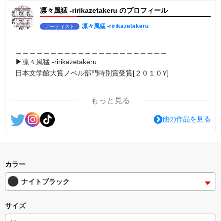
日本語版: https://amzn.asia/d/7GbUq3Z
凛々風猛 -ririkazetakeru のプロフィール
英語版: https://amzn.asia/d/eLvAyy5
＿＿＿＿＿＿＿＿＿＿＿＿＿＿＿＿＿＿＿＿＿＿
▶︎求めない惑星 [小説/絵本版]
凛々風猛 -ririkazetakeru
アーティスト
第2作品の章: “刺すように燃えるような眼差しは”
部分[主人公である小説家の遺作]を絵本化。
＜小説/絵本版＞ 凛々風猛-ririkazetakeru
＿＿＿＿＿＿＿＿＿＿＿＿＿＿＿＿＿＿＿＿＿＿
日本語版: https://amzn.asia/d/d7stkOV
▶︎凛々風猛 -ririkazetakeru
英語版: https://amzn.asia/d/8u7Cebe
日本文学館大賞ノベル部門特別賞受賞[２０１０Y]
＿＿＿＿＿＿＿＿＿＿＿＿＿＿＿＿＿＿＿＿＿＿
▶︎刺すように燃えるような眼差しは [+挿画51作品版]
＿＿＿＿＿＿＿＿＿＿＿＿＿＿＿＿＿＿＿＿＿＿
＜著者: 絵本/挿画作成＞ 凛々風 猛-リリカゼタケル
日本語版: https://amzn.asia/d/8oNk92Q
もっと見る
英語版: https://amzn.asia/d/gDGn5nK
＿＿＿＿＿＿＿＿＿＿＿＿＿＿＿＿＿＿＿＿＿＿
<作品情報:配信中.> -Thank you for your time.
他の作品を見る
<グッズシリーズ>
SUZURI ▶︎https://suzuri.jp/ririkazetakeru
＿＿＿＿＿＿＿＿＿＿＿＿＿＿＿＿＿＿＿＿＿＿
UP-T ▶︎up-t.jp/creator/66b9c067ae64e
▶︎弛まぬ言霊
[通常版:ロードムービー系ミュージカル小説のみ.]
▶︎小説 [刺すように燃えるような眼差しは] -Version1.
挿画&グッズカタログ <デザイン画集:BEST版>
＜著者 : 作詞＞ 凛々風 猛 -リリカゼタケル
カラー
＜著者:挿画作成＞ 凛々風 猛-リリカゼタケル
日本語版: https://amzn.asia/d/ipdf8cX
日本語版: https://amzn.asia/d/fMWTZVg
ナイトブラック
英語版: https://amzn.asia/d/1nwVIb6
▶︎小説 [刺すように燃えるような眼差しは] -Version2.
＿＿＿＿＿＿＿＿＿＿＿＿＿＿＿＿＿＿＿＿＿＿
挿画&グッズカタログ <デザイン画集:BEST版>
サイズ
＜著者:絵本/挿画作成＞ 凛々風 猛-リリカゼタケル
▶︎弛まぬ言霊[+挿画50作品版]
日本語版: https://amzn.asia/d/hMo8oB0
＜小説+作詞20曲+挿画50作品>