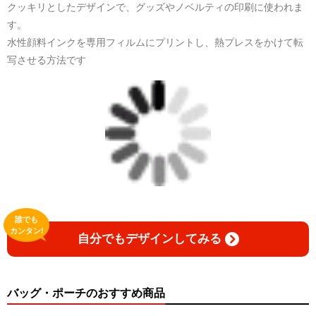
クッキリとしたデザインで、グッズやノベルティの印刷に使われま
日本語版: https://amzn.asia/d/1pxD3g4
す。
水性顔料インクを専用フィルムにプリントし、熱プレスをかけて転
小説 [弛まぬ言霊] 挿画&グッズカタログ
写させる方法です
<デザイン画集:Comics Style Version.>
＜著者:挿画作成＞ 凛々風 猛 -リリカゼタケル
日本語版: https://amzn.asia/d/fxD6D5U
小説 [弛まぬ言霊] <挿画:スケッチ&塗り絵ver.>
-挿画デザイン画集&グッズカタログ-
＜著者/小説:作詞:挿画作成＞
凛々風 猛-リリカゼタケル
https://amzn.asia/d/0dgbLm4e
誰でも
カンタン!
自分でもデザインしてみる
<デザイン画集&グッズカタログ>
＿＿＿＿＿＿＿＿＿＿＿＿＿＿＿＿＿＿＿＿＿＿
小説 [刺すように燃えるような眼差しは] -Version1.
挿画&グッズカタログ <デザイン画集:BEST版>
バッグ・ポーチのおすすめ商品
＜著者:挿画作成＞ 凛々風 猛 -リリカゼタケル