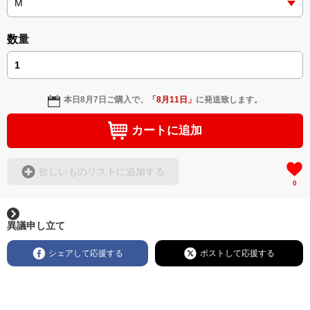
＜著者: 作詞/挿画作成＞ 凛々風 猛 -リリカゼタケル
日本語版: https://amzn.asia/d/3czgKs8
数量
英語版: https://amzn.asia/d/bpIME7s
▶︎弛まぬ言霊 <+挿画/スケッチ&塗り絵ver.版>
-ロードムービー系ミュージカル小説 +作詞20曲
本日
8月7日
ご購入で、
「
8月11日
」
に発送致します。
+挿画スケッチスタイル&塗り絵バージョン-
＜著者/小説:作詞:挿画作成＞
カートに追加
凛々風 猛-リリカゼタケル
https://amzn.asia/d/0cLT3VyF
欲しいものリストに追加する
0
<作品情報:配信中.> -Thank you for your time.
＿＿＿＿＿＿＿＿＿＿＿＿＿＿＿＿＿＿＿＿＿＿
▶︎刺すように燃えるような眼差しは
異議申し立て
[第2作品: 通常版.小説のみ.]
＜著者＞ 凛々風 猛 -リリカゼタケル
シェアして応援する
ポストして応援する
日本語版: https://amzn.asia/d/7GbUq3Z
英語版: https://amzn.asia/d/eLvAyy5
＿＿＿＿＿＿＿＿＿＿＿＿＿＿＿＿＿＿＿＿＿＿