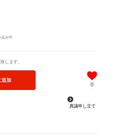
.com
送致します。
に追加
0
異議申し立て