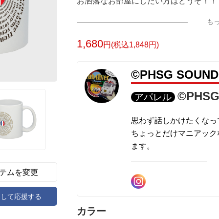
お洒落なお部屋にしたい方はどうぞ！！
も
1,680
円(税込1,848円)
©PHSG SOU
©PHSG
アパレル
思わず話しかけたくなっ
ちょっとだけマニアック
ます。
デザインしたものがTシ
販売されたこともありま
テムを変更
アして応援する
既存のデザインをカスタ
規デザイン依頼やご意見
カラー