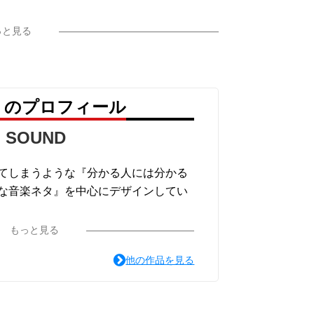
っと見る
ND のプロフィール
 SOUND
てしまうような『分かる人には分かる
な音楽ネタ』を中心にデザインしてい
ャツになり大手セレクトショップでも
もっと見る
す。
他の作品を見る
ムして店舗限定デザインにしたり、新
ご要望等ございましたらお気軽にお問