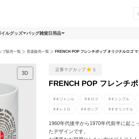
バイルグッズ
バッグ
雑貨日用品
ップ販売一覧
音楽販売一覧
FRENCH POP フレンチポップ オリジナルロゴ マ
定番マグカップ
5
3D
FRENCH POP フレン
#＃ジャンル
#＃ロゴ
#＃シンプル
#＃レトロ
#＃ポップ
#＃オリジナル
1960年代後半から1970年代前半に
たデザインです。