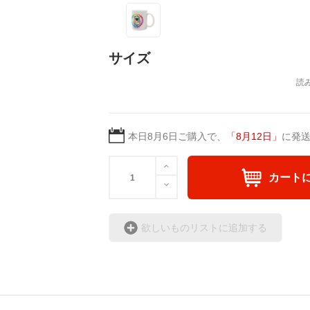
い合わせ下さい。
ronnie19460401@gmail
サイズ
本日
8月6日
ご購入で、
「
8月12日
」
に発
カート
欲しいものリストに追加する