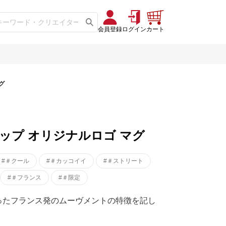
会員登録
ログイン
カート
グ
チポップ オリジナルロゴ マグ
#＃クール
#＃カッコイイ
#＃ストリート
#＃フランス
#＃限定
起こったフランス発のムーヴメントの特徴を記し