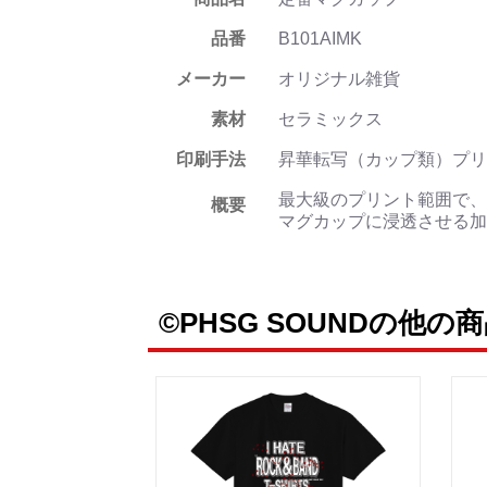
品番
B101AIMK
メーカー
オリジナル雑貨
素材
セラミックス
印刷手法
昇華転写（カップ類）プリ
最大級のプリント範囲で、
概要
マグカップに浸透させる加
©PHSG SOUNDの他の