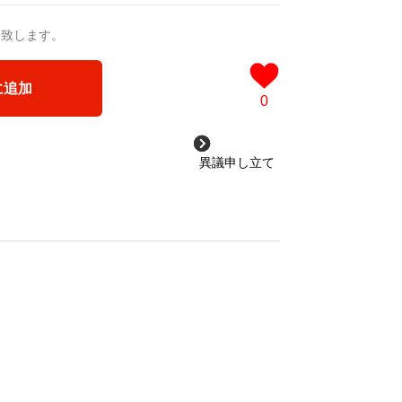
送致します。
に追加
0
異議申し立て