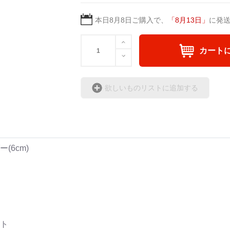
本日
8月8日
ご購入で、
「
8月13日
」
に発
カート
欲しいものリストに追加する
(6cm)
ト