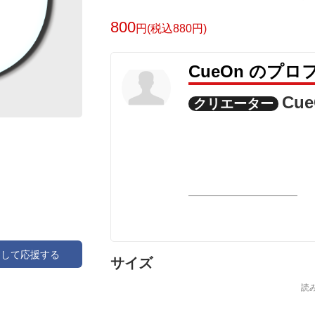
さい。
800
円(税込880円)
CueOn のプ
Cu
クリエーター
アして応援する
サイズ