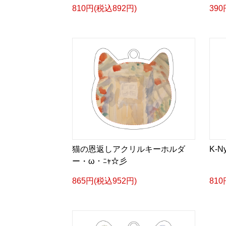
810円(税込892円)
390
猫の恩返しアクリルキーホルダ
K-Ny
ー・ω・ﾆｬ☆彡
865円(税込952円)
810