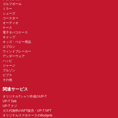
ゴルフボール
ミラー
シューズ
コースター
オーディオ
ケース
電子タバコケース
キャップ
キッズ・ベビー用品
エプロン
ウィンドブレーカー
アンダーウェア
ハッピ
ジャージ
ブルゾン
ビブス
その他
関連サービス
オリジナルTシャツ作成のUP-T
UP-T Talk
UP-T クジ
ガス代無料のNFT販売・UP-T NFT
オリジナルスマホケースのBudgets