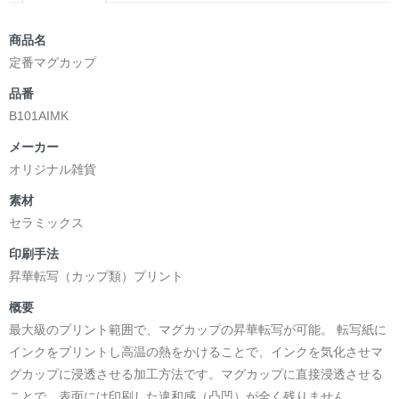
商品名
定番マグカップ
品番
B101AIMK
メーカー
オリジナル雑貨
素材
セラミックス
印刷手法
昇華転写（カップ類）プリント
概要
最大級のプリント範囲で、マグカップの昇華転写が可能。 転写紙に
インクをプリントし高温の熱をかけることで、インクを気化させマ
グカップに浸透させる加工方法です。マグカップに直接浸透させる
ことで、表面には印刷した違和感（凸凹）が全く残りません。