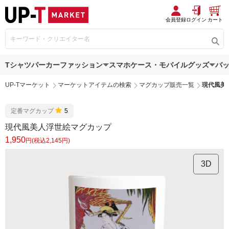
会員登録
ログイン
カート
Tシャツ
パーカー
ファッション
スマホケース・モバイルグッズ
バ
UP-Tマーケット
マーケットアイテムの検索
マグカップ販売一覧
現代風美
定番マグカップ
5
現代風美人浮世絵マグカップ
1,950
円(税込2,145円)
3D