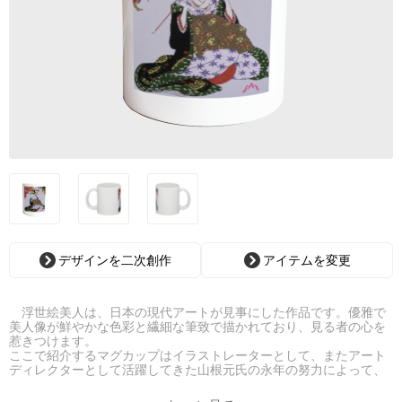
デザインを二次創作
アイテムを変更
浮世絵美人は、日本の現代アートが見事にした作品です。優雅で
美人像が鮮やかな色彩と繊細な筆致で描かれており、見る者の心を
惹きつけます。
ここで紹介するマグカップはイラストレーターとして、またアート
ディレクターとして活躍してきた山根元氏の永年の努力によって、
浮世絵のもつ優美美麗な魅力を絵筆タッチで魅力的に再現した現代
に甦った浮世絵であり、氏自身の幻想画をマグカップにしてみまし