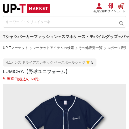
会員登録
ログイン
カート
Tシャツ
パーカー
ファッション
スマホケース・モバイルグッズ
バ
UP-Tマーケット
マーケットアイテムの検索
その他販売一覧
スポーツ販売
4.1オンス ドライアスレチック ベースボールシャツ
5
LUMIORA【野球ユニフォーム】
5,600
円(税込6,160円)