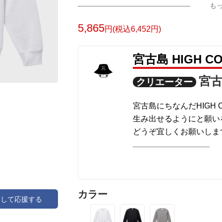
も
5,865
円(税込6,452円)
宮古島 HIGH 
宮古
クリエーター
宮古島にちなんだHIGH 
生み出せるようにと願い
どうぞ宜しくお願いしま
商品によってはcolor
でcolorの変更を試して
印刷方法は転写プリント
カラー
アして応援する