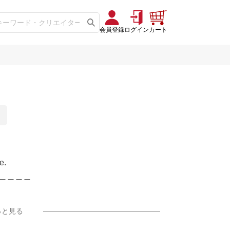
会員登録
ログイン
カート
e.
＿＿＿＿
説のみ.]
っと見る
ゼタケル