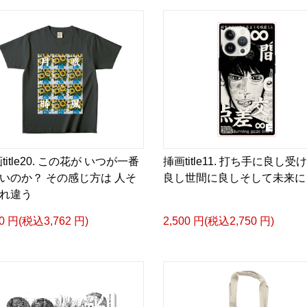
▶︎小説 [刺すように燃え
-Comics Style Version.
挿画&グッズカタログ <デ
＜著者/絵本:挿画作成＞ 
日本語版: https://amzn.as
<merchandise shop>
title20. この花が いつが一番
挿画title11. 打ち手に良し受
＿＿＿＿＿＿＿＿＿＿＿
いのか？ その感じ方は 人そ
良し世間に良しそして未来に
▶︎SUZURI https://suzuri.j
れ違う
▶︎UP-T up-t.jp/creator/
▶︎GICLEEPOD
20 円(税込3,762 円)
2,500 円(税込2,750 円)
https://gicleepod.com/stor