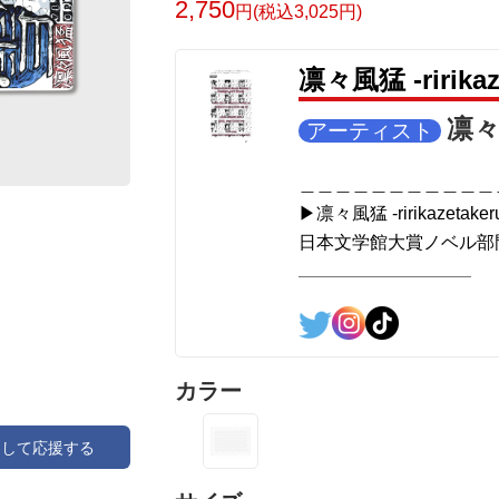
2,750
円(税込3,025円)
英語版: https://amzn.asia/d/1nwVIb6
＿＿＿＿＿＿＿＿＿＿＿＿＿＿＿＿＿＿
凛々風猛 -ririk
▶︎弛まぬ言霊[+挿画50作品版]
＜小説+作詞20曲+挿画50作品>
凛々風
アーティスト
＜著者: 小説/作詞/挿画作成＞ 凛々風 猛
日本語版: https://amzn.asia/d/3czgKs8
＿＿＿＿＿＿＿＿＿＿＿
英語版: https://amzn.asia/d/bpIME7s
▶︎凛々風猛 -ririkazetaker
＿＿＿＿＿＿＿＿＿＿＿＿＿＿＿＿＿＿
日本文学館大賞ノベル部門
＿＿＿＿＿＿＿＿＿＿＿＿＿＿＿＿＿＿
＿＿＿＿＿＿＿＿＿＿＿
<グッズシリーズ>
SUZURI ▶︎https://suzuri.jp/ririkazetakeru
UP-T ▶︎up-t.jp/creator/66b9c067ae64e
<作品情報:配信中.> -Thank y
＿＿＿＿＿＿＿＿＿＿＿＿＿＿＿＿＿＿
＿＿＿＿＿＿＿＿＿＿＿
カラー
▶︎小説 [弛まぬ言霊]
▶︎弛まぬ言霊
挿画&グッズカタログ <デザイン画集:BE
[通常版:ロードムービー
アして応援する
＜著者:作詞/挿画作成＞ 凛々風 猛 -リ
＜著者 : 作詞＞ 凛々風 
☆本作品内で表現されている作詞20曲も