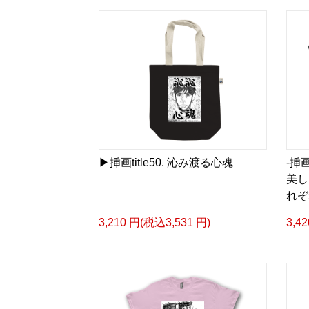
▶︎挿画title50. 沁み渡る心魂
-挿画
美し
れぞ
3,210 円(税込3,531 円)
3,4