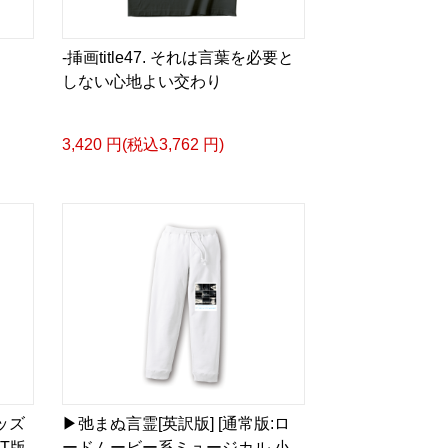
-挿画title47. それは言葉を必要と
しない心地よい交わり
タログ>
＿＿＿＿＿＿＿＿＿＿＿
3,420 円(税込3,762 円)
ザイン画集:BEST版>
凛々風 猛 -リリカゼタケル
る作詞20曲も掲載.
ia/d/1pxD3g4
&グッズカタログ
e Version.>
 猛 -リリカゼタケル
ia/d/fxD6D5U
グッズ
▶︎弛まぬ言霊[英訳版] [通常版:ロ
スケッチ&塗り絵ver.>
T版
ードムービー系ミュージカル 小