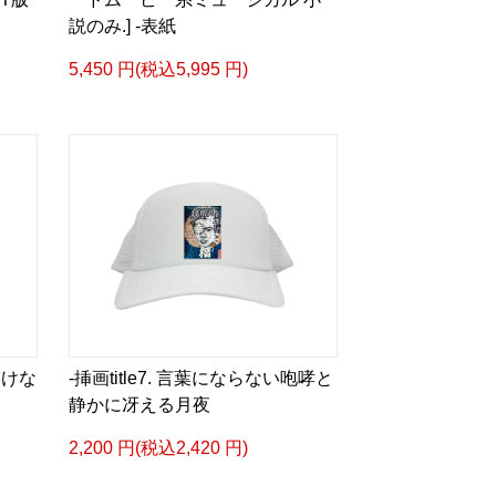
ズカタログ-
説のみ.] -表紙
成＞
5,450 円(税込5,995 円)
ル
bLm4e
タログ>
＿＿＿＿＿＿＿＿＿＿＿
眼差しは] -Version1.
ザイン画集:BEST版>
 猛 -リリカゼタケル
ia/d/fMWTZVg
いけな
-挿画title7. 言葉にならない咆哮と
眼差しは] -Version2.
静かに冴える月夜
ザイン画集:BEST版>
凛々風 猛 -リリカゼタケル
2,200 円(税込2,420 円)
ia/d/hMo8oB0