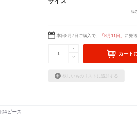
サイズ
日本語版: https://amzn.asi
日本語版: https://amzn.asia/d/1pxD3g4
英語版: https://amzn.asia
＿＿＿＿＿＿＿＿＿＿＿
▶︎小説 [弛まぬ言霊] -挿画&グッズカタ
▶︎弛まぬ言霊[+挿画50作
<デザイン画集:Comics Style Version.>
＜小説+作詞20曲+挿画5
本日
8月7日
ご購入で、
「
8月11日
」
に発
＜著者/挿画作成＞ 凛々風 猛-リリカゼ
＜著者: 作詞/挿画作成＞
日本語版: https://amzn.asia/d/fxD6D5U
日本語版: https://amzn.as
カート
英語版: https://amzn.asia
▶︎弛まぬ言霊 <+挿画/ス
欲しいものリストに追加する
-ロードムービー系ミュー
+挿画スケッチスタイル&
＜著者/小説:作詞:挿画作
凛々風 猛-リリカゼタケ
104ピース
https://amzn.asia/d/0cLT
<作品情報:配信中.> -Thank y
＿＿＿＿＿＿＿＿＿＿＿