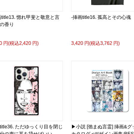
title13. 惚れ甲斐と敬意と言
-挿画title16. 孤高とその心魂
の香り
<デザイン画集&グッズカ
＿＿＿＿＿＿＿＿＿＿＿
00 円(税込2,420 円)
3,420 円(税込3,762 円)
小説 [弛まぬ言霊]
挿画&グッズカタログ <デ
＜著者:作詞/挿画作成＞ 
☆本作品内で表現されてい
日本語版: https://amzn.as
小説 [弛まぬ言霊] 挿画
<デザイン画集:Comics Styl
＜著者:挿画作成＞ 凛々風
日本語版: https://amzn.as
title36. ただゆっくり目を閉じ
▶︎小説 [弛まぬ言霊] 挿画&
小説 [弛まぬ言霊] <挿画:
分の声に耳を貸せばいい
カタログ <デザイン画集:BES