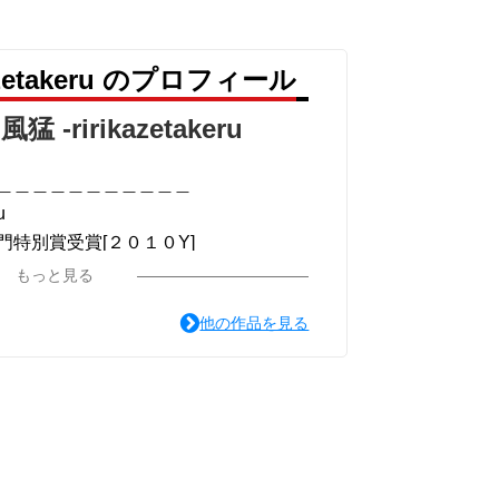
＿＿＿＿
azetakeru のプロフィール
猛 -ririkazetakeru
 -リリカゼタケル
＿＿＿＿＿＿＿＿＿＿＿
u
＿＿＿＿
特別賞受賞[２０１０Y]
＿＿＿＿
＿＿＿＿＿＿＿＿＿＿＿
もっと見る
他の作品を見る
ou for your time.
＿＿＿＿
＿＿＿＿＿＿＿＿＿＿＿
ST版>
系ミュージカル小説のみ.]
リカゼタケル
猛 -リリカゼタケル
掲載.