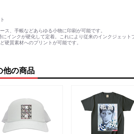
▶︎刺すように燃えるよ
[第2作品: 通常版.小説のみ
ト
＜著者＞ 凛々風 猛 -リ
日本語版: https://amzn.as
ース、手帳などあらゆる小物に印刷が可能です。
時にインクが硬化して定着。これにより従来のインクジェット
英語版: https://amzn.asia
ど硬質素材へのプリントが可能です。
＿＿＿＿＿＿＿＿＿＿＿
▶︎求めない惑星 [小説/絵
第2作品の章: “刺すよ
ruの他の商品
[主人公である小説家の遺
＜小説/絵本版＞ 凛々風猛 -rir
日本語版: https://amzn.asi
英語版: https://amzn.asia
＿＿＿＿＿＿＿＿＿＿＿
▶︎刺すように燃えるような
＜著者: 絵本/挿画作成＞
日本語版: https://amzn.as
英語版: https://amzn.asi