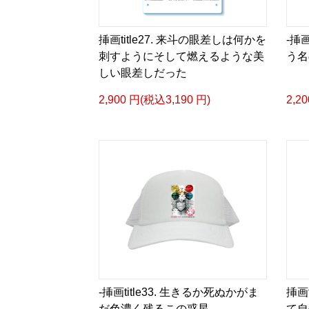
挿画title27. 来斗の眼差しは何かを
-挿画
刺すようにそして燃えるような美
う名
しい眼差しだった
2,900 円(税込3,190 円)
2,2
-挿画title33. 生きるか死ぬかがま
挿画
だ色濃く残るこの惑星
て自