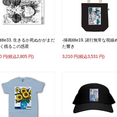
title33. 生きるか死ぬかがまだ
-挿画title19. 諸行無常な視線
く残るこの惑星
た響き
50 円(税込2,805 円)
3,210 円(税込3,531 円)