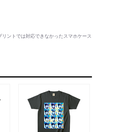
うな眼差しは
.]
リカゼタケル
ia/d/7GbUq3Z
プリントでは対応できなかったスマホケース
/d/eLvAyy5
＿＿＿＿＿＿＿＿＿＿＿
本版]
うに燃えるような眼差しは”部分
作]を絵本化。
ikazetakeru
a/d/d7stkOV
/d/8u7Cebe
＿＿＿＿＿＿＿＿＿＿＿
眼差しは [+挿画51作品版]
 凛々風 猛 -リリカゼタケル
ia/d/8oNk92Q
a/d/gDGn5nK