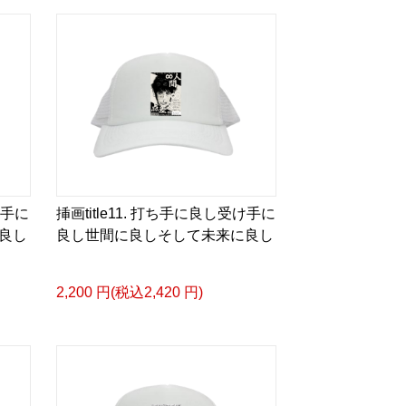
るような眼差しは]
ザイン画集:BEST版>
凛々風 猛 -リリカゼタケル
ia/d/gPVyU1t
け手に
挿画title11. 打ち手に良し受け手に
＿＿＿＿＿＿＿＿＿＿＿
良し
良し世間に良しそして未来に良し
p/ririkazetakeru
66b9c067ae64e
2,200 円(税込2,420 円)
e/artist-ririkazetakeru