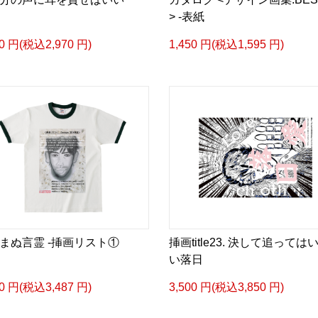
-挿画デザイン画集&グッ
> -表紙
＜著者/小説:作詞:挿画作
00 円(税込2,970 円)
1,450 円(税込1,595 円)
凛々風 猛-リリカゼタケ
https://amzn.asia/d/0dg
<デザイン画集&グッズカ
＿＿＿＿＿＿＿＿＿＿＿
小説 [刺すように燃えるような
挿画&グッズカタログ <デ
＜著者:挿画作成＞ 凛々風
日本語版: https://amzn.as
弛まぬ言霊 -挿画リスト①
挿画title23. 決して追っては
小説 [刺すように燃えるような
い落日
挿画&グッズカタログ <デ
＜著者:絵本/挿画作成＞ 
70 円(税込3,487 円)
3,500 円(税込3,850 円)
日本語版: https://amzn.as