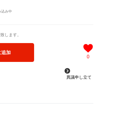
a/d/ipdf8cX
/d/1nwVIb6
＿＿＿＿＿＿＿＿＿＿＿
ログ
品版]
0作品>
送致します。
タケル
 凛々風 猛 -リリカゼタケル
ia/d/3czgKs8
に追加
/d/bpIME7s
0
ケッチ&塗り絵ver.版>
異議申し立て
ジカル小説 +作詞20曲
塗り絵バージョン-
成＞
ル
3VyF
ou for your time.
＿＿＿＿＿＿＿＿＿＿＿