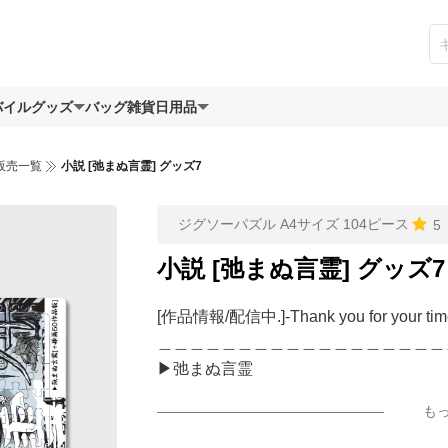
バイルグッズ
バッグ
雑貨日用品
販売一覧
小説 [弛まぬ言霊] グッズ7
ジグソーパズル A4サイズ 104ピース
5
小説 [弛まぬ言霊] グッズ7
[作品情報/配信中.]-Thank you for your tim
＿＿＿＿＿＿＿＿＿＿＿＿＿＿＿＿＿＿
▶︎弛まぬ言霊
[通常版:ロードムービー系ミュージカル小
も
＜著者 : 小説/作詞＞ 凛々風 猛 -リリカ
日本語版: https://amzn.asia/d/ipdf8cX