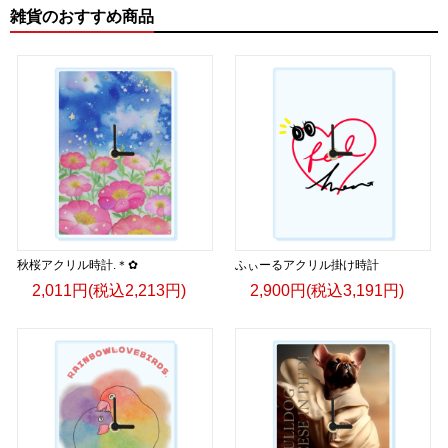
＜著者:挿画作成＞ 凛々風 猛 -リリカゼタケル
雑貨のおすすめ商品
日本語版: https://amzn.asia/d/fMWTZVg
小説 [刺すように燃えるような眼差しは] -Version2.
挿画&グッズカタログ <デザイン画集:BEST版>
＜著者:絵本/挿画作成＞ 凛々風 猛 -リリカゼタケル
日本語版: https://amzn.asia/d/hMo8oB0
▶︎小説 [刺すように燃えるような眼差しは]
-Comics Style Version.
挿画&グッズカタログ <デザイン画集:BEST版>
秋桜アクリル時計.＊✿
＜著者/絵本:挿画作成＞ 凛々風 猛 -リリカゼタケル
ふぃーるアクリル掛け時計
日本語版: https://amzn.asia/d/gPVyU1t
2,011円(税込2,213円)
2,900円(税込3,191円)
＿＿＿＿＿＿＿＿＿＿＿＿＿＿＿＿＿＿＿＿＿＿
▶︎SUZURI https://suzuri.jp/ririkazetakeru
▶︎UP-T up-t.jp/creator/66b9c067ae64e