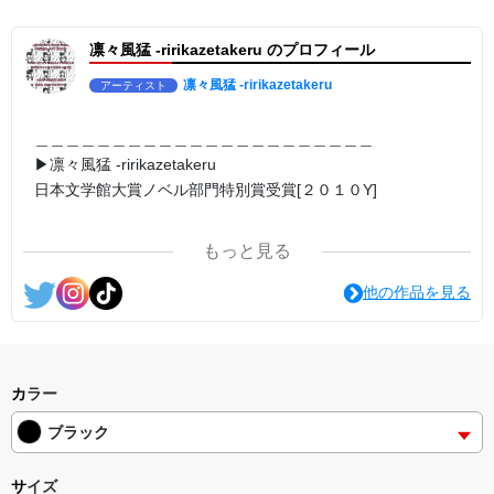
▶︎弛まぬ言霊[+挿画50作品版]
＜小説+作詞20曲+挿画50作品>
凛々風猛 -ririkazetakeru のプロフィール
＜著者: 小説/作詞/挿画作成＞ 凛々風 猛 -リリカゼタケル
日本語版: https://amzn.asia/d/3czgKs8
英語版: https://amzn.asia/d/bpIME7s
凛々風猛 -ririkazetakeru
アーティスト
＿＿＿＿＿＿＿＿＿＿＿＿＿＿＿＿＿＿＿＿＿＿
＿＿＿＿＿＿＿＿＿＿＿＿＿＿＿＿＿＿＿＿＿＿
<グッズシリーズ>
＿＿＿＿＿＿＿＿＿＿＿＿＿＿＿＿＿＿＿＿＿＿
SUZURI ▶︎https://suzuri.jp/ririkazetakeru
▶︎凛々風猛 -ririkazetakeru
UP-T ▶︎up-t.jp/creator/66b9c067ae64e
日本文学館大賞ノベル部門特別賞受賞[２０１０Y]
＿＿＿＿＿＿＿＿＿＿＿＿＿＿＿＿＿＿＿＿＿＿
▶︎小説 [弛まぬ言霊]
＿＿＿＿＿＿＿＿＿＿＿＿＿＿＿＿＿＿＿＿＿＿
挿画&グッズカタログ <デザイン画集:BEST版>
＜著者:作詞/挿画作成＞ 凛々風 猛 -リリカゼタケル
もっと見る
☆本作品内で表現されている作詞20曲も掲載.
日本語版: https://amzn.asia/d/1pxD3g4
<作品情報:配信中.> -Thank you for your time.
他の作品を見る
▶︎小説 [弛まぬ言霊] -挿画&グッズカタログ
＿＿＿＿＿＿＿＿＿＿＿＿＿＿＿＿＿＿＿＿＿＿
<デザイン画集:Comics Style Version.>
▶︎弛まぬ言霊
＜著者/挿画作成＞ 凛々風 猛-リリカゼタケル
[通常版:ロードムービー系ミュージカル小説のみ.]
日本語版: https://amzn.asia/d/fxD6D5U
＜著者 : 作詞＞ 凛々風 猛 -リリカゼタケル
カラー
日本語版: https://amzn.asia/d/ipdf8cX
ブラック
英語版: https://amzn.asia/d/1nwVIb6
＿＿＿＿＿＿＿＿＿＿＿＿＿＿＿＿＿＿＿＿＿＿
サイズ
▶︎弛まぬ言霊[+挿画50作品版]