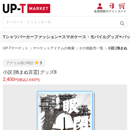
会員登録
ログイン
カート
Tシャツ
パーカー
ファッション
スマホケース・モバイルグッズ
バ
UP-Tマーケット
マーケットアイテムの検索
その他販売一覧
小説 [弛まぬ言
アクリル掛け時計
5
小説 [弛まぬ言霊] グッズ8
2,400
円(税込2,640円)