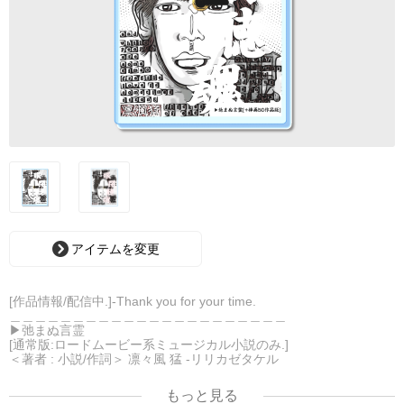
アイテムを変更
[作品情報/配信中.]-Thank you for your time.
＿＿＿＿＿＿＿＿＿＿＿＿＿＿＿＿＿＿＿＿＿＿
▶︎弛まぬ言霊
[通常版:ロードムービー系ミュージカル小説のみ.]
＜著者 : 小説/作詞＞ 凛々風 猛 -リリカゼタケル
日本語版: https://amzn.asia/d/ipdf8cX
英語版: https://amzn.asia/d/1nwVIb6
もっと見る
＿＿＿＿＿＿＿＿＿＿＿＿＿＿＿＿＿＿＿＿＿＿