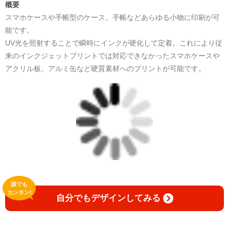
＜著者:作詞/挿画作成＞ 凛々風 猛 -リリカゼタケル
概要
☆本作品内で表現されている作詞20曲も掲載.
スマホケースや手帳型のケース、手帳などあらゆる小物に印刷が可
日本語版: https://amzn.asia/d/1pxD3g4
能です。
UV光を照射することで瞬時にインクが硬化して定着。これにより従
小説 [弛まぬ言霊] 挿画&グッズカタログ
来のインクジェットプリントでは対応できなかったスマホケースや
<デザイン画集:Comics Style Version.>
アクリル板、アルミ缶など硬質素材へのプリントが可能です。
＜著者:挿画作成＞ 凛々風 猛 -リリカゼタケル
日本語版: https://amzn.asia/d/fxD6D5U
小説 [弛まぬ言霊] <挿画:スケッチ&塗り絵ver.>
-挿画デザイン画集&グッズカタログ-
＜著者/小説:作詞:挿画作成＞
凛々風 猛-リリカゼタケル
https://amzn.asia/d/0dgbLm4e
誰でも
<デザイン画集&グッズカタログ>
カンタン!
自分でもデザインしてみる
＿＿＿＿＿＿＿＿＿＿＿＿＿＿＿＿＿＿＿＿＿＿
小説 [刺すように燃えるような眼差しは] -Version1.
挿画&グッズカタログ <デザイン画集:BEST版>