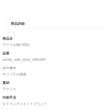
＿＿＿＿＿＿＿＿＿＿＿＿＿＿＿＿＿＿＿＿＿＿
▶︎求めない惑星 [小説/絵本版]
第2作品の章: “刺すように燃えるような眼差しは”部分
[主人公である小説家の遺作]を絵本化。
商品詳細
＜小説/絵本版＞ 凛々風猛 -ririkazetakeru
日本語版: https://amzn.asia/d/d7stkOV
英語版: https://amzn.asia/d/8u7Cebe
商品名
＿＿＿＿＿＿＿＿＿＿＿＿＿＿＿＿＿＿＿＿＿＿
アクリル掛け時計
▶︎刺すように燃えるような眼差しは [+挿画51作品版]
品番
＜著者: 絵本/挿画作成＞ 凛々風 猛 -リリカゼタケル
acrylic_wall_clock_140x200
日本語版: https://amzn.asia/d/8oNk92Q
英語版: https://amzn.asia/d/gDGn5nK
メーカー
オリジナル雑貨
素材
<デザイン画集&グッズカタログ>
アクリル
＿＿＿＿＿＿＿＿＿＿＿＿＿＿＿＿＿＿＿＿＿＿
印刷手法
小説 [弛まぬ言霊]
ＵＶインクジェットプリント
挿画&グッズカタログ <デザイン画集:BEST版>