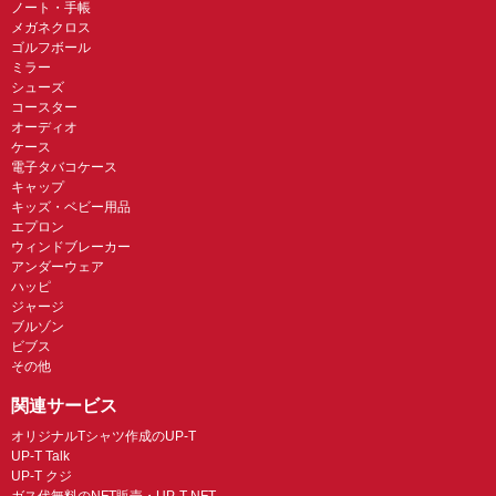
ノート・手帳
メガネクロス
ゴルフボール
ミラー
シューズ
コースター
オーディオ
ケース
電子タバコケース
キャップ
キッズ・ベビー用品
エプロン
ウィンドブレーカー
アンダーウェア
ハッピ
ジャージ
ブルゾン
ビブス
その他
関連サービス
オリジナルTシャツ作成のUP-T
UP-T Talk
UP-T クジ
ガス代無料のNFT販売・UP-T NFT