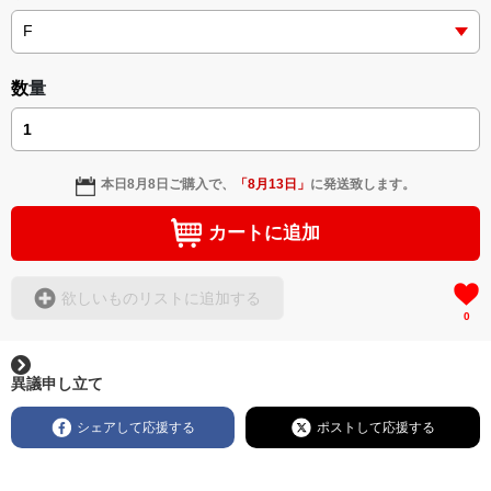
＜小説+作詞20曲+挿画50作品>
＜著者: 作詞/挿画作成＞ 凛々風 猛 -リリカゼタケル
日本語版: https://amzn.asia/d/3czgKs8
数量
英語版: https://amzn.asia/d/bpIME7s
▶︎弛まぬ言霊 <+挿画/スケッチ&塗り絵ver.版>
-ロードムービー系ミュージカル小説 +作詞20曲
本日
8月8日
ご購入で、
「
8月13日
」
に発送致します。
+挿画スケッチスタイル&塗り絵バージョン-
＜著者/小説:作詞:挿画作成＞
カートに追加
凛々風 猛-リリカゼタケル
https://amzn.asia/d/0cLT3VyF
欲しいものリストに追加する
0
<作品情報:配信中.> -Thank you for your time.
＿＿＿＿＿＿＿＿＿＿＿＿＿＿＿＿＿＿＿＿＿＿
▶︎刺すように燃えるような眼差しは
異議申し立て
[第2作品: 通常版.小説のみ.]
＜著者＞ 凛々風 猛 -リリカゼタケル
シェアして応援する
ポストして応援する
日本語版: https://amzn.asia/d/7GbUq3Z
英語版: https://amzn.asia/d/eLvAyy5