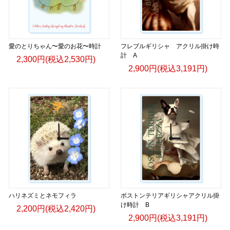
▶︎GICLEEPOD
https://gicleepod.com/store/artist-ririkazetakeru
愛のとりちゃん〜愛のお花〜時計
フレブルギリシャ アクリル掛け時
計 A
2,300円(税込2,530円)
2,900円(税込3,191円)
ハリネズミとネモフィラ
ボストンテリアギリシャアクリル掛
け時計 B
2,200円(税込2,420円)
2,900円(税込3,191円)