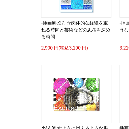
-挿画title27. ☆肉体的な経験を重
-挿画
ねる時間と芸術などの思考を深め
うな
る時間
2,900 円(税込3,190 円)
3,2
小説 [刺すように燃えるような眼
挿画t