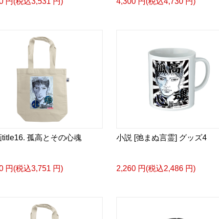
10 円(税込3,531 円)
4,300 円(税込4,730 円)
▶︎小説 [刺すように燃え
-Comics Style Version.
挿画&グッズカタログ <デ
＜著者/絵本:挿画作成＞ 
日本語版: https://amzn.as
<merchandise shop>
＿＿＿＿＿＿＿＿＿＿＿
▶︎SUZURI https://suzuri.j
title16. 孤高とその心魂
小説 [弛まぬ言霊] グッズ4
▶︎UP-T up-t.jp/creator/
▶︎GICLEEPOD
https://gicleepod.com/stor
10 円(税込3,751 円)
2,260 円(税込2,486 円)