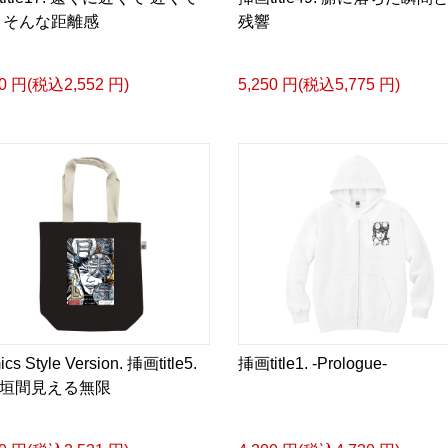
-挿画デザイン画集&グッ
 そんな距離感
残響
＜著者/小説:作詞:挿画作
凛々風 猛-リリカゼタケ
20 円(税込2,552 円)
5,250 円(税込5,775 円)
https://amzn.asia/d/0dg
<デザイン画集&グッズカ
＿＿＿＿＿＿＿＿＿＿＿
小説 [刺すように燃えるような
挿画&グッズカタログ <デ
＜著者:挿画作成＞ 凛々風
日本語版: https://amzn.as
小説 [刺すように燃えるような
cs Style Version. 挿画title5.
挿画title1. -Prologue-
挿画&グッズカタログ <デ
垣間見える無限
＜著者:絵本/挿画作成＞ 
日本語版: https://amzn.as