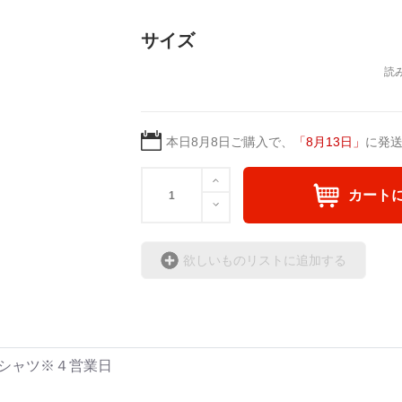
日本語版: https://amzn.asi
日本語版: https://amzn.asia/d/1pxD3g4
英語版: https://amzn.asia
サイズ
＿＿＿＿＿＿＿＿＿＿＿
▶︎小説 [弛まぬ言霊] -挿画&グッズカタ
▶︎弛まぬ言霊[+挿画50作
<デザイン画集:Comics Style Version.>
＜小説+作詞20曲+挿画5
＜著者/挿画作成＞ 凛々風 猛-リリカゼ
＜著者: 作詞/挿画作成＞
日本語版: https://amzn.asia/d/fxD6D5U
本日
8月8日
ご購入で、
「
8月13日
」
に発
日本語版: https://amzn.as
英語版: https://amzn.asia
カート
▶︎弛まぬ言霊 <+挿画/ス
-ロードムービー系ミュー
+挿画スケッチスタイル&
欲しいものリストに追加する
＜著者/小説:作詞:挿画作
凛々風 猛-リリカゼタケ
https://amzn.asia/d/0cLT
ン Tシャツ※４営業日
<作品情報:配信中.> -Thank y
＿＿＿＿＿＿＿＿＿＿＿