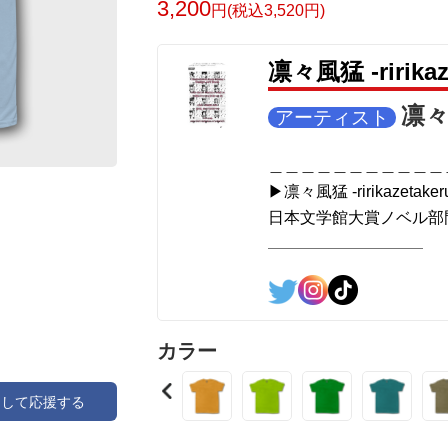
3,200
円(税込3,520円)
英語版: https://amzn.asia/d/1nwVIb6
＿＿＿＿＿＿＿＿＿＿＿＿＿＿＿＿＿＿
凛々風猛 -ririk
▶︎弛まぬ言霊[+挿画50作品版]
＜小説+作詞20曲+挿画50作品>
凛々風
アーティスト
＜著者: 小説/作詞/挿画作成＞ 凛々風 猛
日本語版: https://amzn.asia/d/3czgKs8
＿＿＿＿＿＿＿＿＿＿＿
英語版: https://amzn.asia/d/bpIME7s
▶︎凛々風猛 -ririkazetaker
＿＿＿＿＿＿＿＿＿＿＿＿＿＿＿＿＿＿
日本文学館大賞ノベル部門
＿＿＿＿＿＿＿＿＿＿＿＿＿＿＿＿＿＿
＿＿＿＿＿＿＿＿＿＿＿
<グッズシリーズ>
SUZURI ▶︎https://suzuri.jp/ririkazetakeru
UP-T ▶︎up-t.jp/creator/66b9c067ae64e
<作品情報:配信中.> -Thank y
＿＿＿＿＿＿＿＿＿＿＿＿＿＿＿＿＿＿
＿＿＿＿＿＿＿＿＿＿＿
カラー
▶︎小説 [弛まぬ言霊]
▶︎弛まぬ言霊
挿画&グッズカタログ <デザイン画集:BE
[通常版:ロードムービー
アして応援する
＜著者:作詞/挿画作成＞ 凛々風 猛 -リ
＜著者 : 作詞＞ 凛々風 
☆本作品内で表現されている作詞20曲も