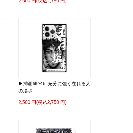
2,500 円(税込2,750 円)
るような眼差しは]
ザイン画集:BEST版>
凛々風 猛 -リリカゼタケル
ia/d/gPVyU1t
＿＿＿＿＿＿＿＿＿＿＿
p/ririkazetakeru
▶︎挿画title46. 充分に強く在れる人
66b9c067ae64e
の凄さ
e/artist-ririkazetakeru
2,500 円(税込2,750 円)