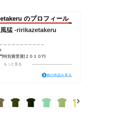
＿＿＿＿
azetakeru のプロフィール
猛 -ririkazetakeru
 -リリカゼタケル
＿＿＿＿＿＿＿＿＿＿＿
u
＿＿＿＿
特別賞受賞[２０１０Y]
＿＿＿＿
＿＿＿＿＿＿＿＿＿＿＿
もっと見る
他の作品を見る
ou for your time.
＿＿＿＿
＿＿＿＿＿＿＿＿＿＿＿
ST版>
系ミュージカル小説のみ.]
リカゼタケル
猛 -リリカゼタケル
掲載.