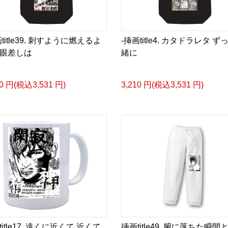
title39. 刺すように燃えるよ
-挿画title4. カタドラレタ ず
<デザイン画集&グッズカ
眼差しは
緒に
＿＿＿＿＿＿＿＿＿＿＿
小説 [弛まぬ言霊]
10 円(税込3,531 円)
3,210 円(税込3,531 円)
挿画&グッズカタログ <デ
＜著者:作詞/挿画作成＞ 
☆本作品内で表現されてい
日本語版: https://amzn.as
小説 [弛まぬ言霊] 挿画
<デザイン画集:Comics Styl
＜著者:挿画作成＞ 凛々風
日本語版: https://amzn.as
小説 [弛まぬ言霊] <挿画:
itle17. 遠くに近くて 近くて
挿画title49. 腑に落ちた瞬間