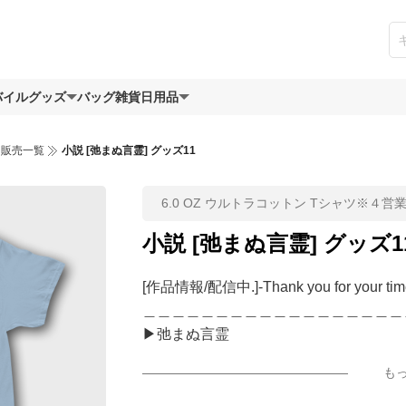
バイルグッズ
バッグ
雑貨日用品
ツ販売一覧
小説 [弛まぬ言霊] グッズ11
6.0 OZ ウルトラコットン Tシャツ※４営
小説 [弛まぬ言霊] グッズ1
[作品情報/配信中.]-Thank you for your tim
＿＿＿＿＿＿＿＿＿＿＿＿＿＿＿＿＿＿
▶︎弛まぬ言霊
[通常版:ロードムービー系ミュージカル小
も
＜著者 : 小説/作詞＞ 凛々風 猛 -リリカ
日本語版: https://amzn.asia/d/ipdf8cX