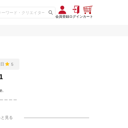
会員登録
ログイン
カート
業日
5
1
e.
＿＿＿＿
説のみ.]
っと見る
ゼタケル