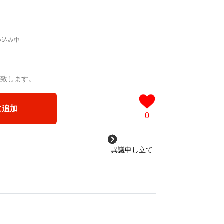
a/d/ipdf8cX
/d/1nwVIb6
＿＿＿＿＿＿＿＿＿＿＿
ログ
品版]
0作品>
タケル
 凛々風 猛 -リリカゼタケル
送致します。
ia/d/3czgKs8
/d/bpIME7s
に追加
0
ケッチ&塗り絵ver.版>
ジカル小説 +作詞20曲
塗り絵バージョン-
異議申し立て
成＞
ル
3VyF
ou for your time.
＿＿＿＿＿＿＿＿＿＿＿