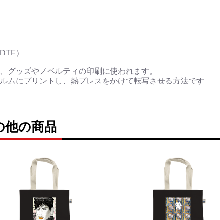
▶︎刺すように燃えるよ
[第2作品: 通常版.小説のみ
＜著者＞ 凛々風 猛 -リ
日本語版: https://amzn.as
DTF）
英語版: https://amzn.asia
、グッズやノベルティの印刷に使われます。
＿＿＿＿＿＿＿＿＿＿＿
ルムにプリントし、熱プレスをかけて転写させる方法です
▶︎求めない惑星 [小説/絵
第2作品の章: “刺すよ
[主人公である小説家の遺
ruの他の商品
＜小説/絵本版＞ 凛々風猛 -rir
日本語版: https://amzn.asi
英語版: https://amzn.asia
＿＿＿＿＿＿＿＿＿＿＿
▶︎刺すように燃えるような
＜著者: 絵本/挿画作成＞
日本語版: https://amzn.as
英語版: https://amzn.asi