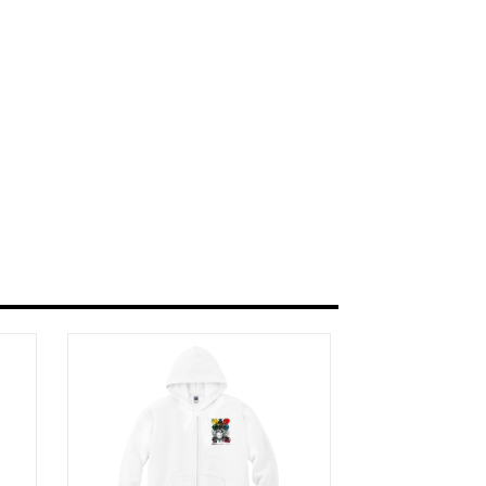
うな眼差しは
.]
リカゼタケル
ia/d/7GbUq3Z
/d/eLvAyy5
＿＿＿＿＿＿＿＿＿＿＿
本版]
うに燃えるような眼差しは”部分
作]を絵本化。
ikazetakeru
a/d/d7stkOV
/d/8u7Cebe
＿＿＿＿＿＿＿＿＿＿＿
眼差しは [+挿画51作品版]
 凛々風 猛 -リリカゼタケル
ia/d/8oNk92Q
a/d/gDGn5nK