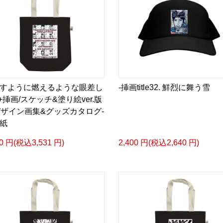
刺すように燃えるような眼差し
-挿画title32. 鮮烈に舞う雪
<+挿画/スケッチ&塗り絵ver.版
-デザイン画集&グッズカタログ-
紙
10 円(税込3,531 円)
2,400 円(税込2,640 円)