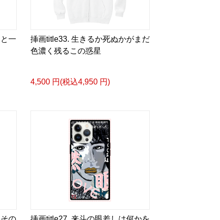
っと一
挿画title33. 生きるか死ぬかがまだ
タログ>
色濃く残るこの惑星
＿＿＿＿＿＿＿＿＿＿＿
4,500 円(税込4,950 円)
ザイン画集:BEST版>
凛々風 猛 -リリカゼタケル
る作詞20曲も掲載.
ia/d/1pxD3g4
&グッズカタログ
e Version.>
 猛 -リリカゼタケル
ia/d/fxD6D5U
スケッチ&塗り絵ver.>
とその
挿画title27. 来斗の眼差しは何かを