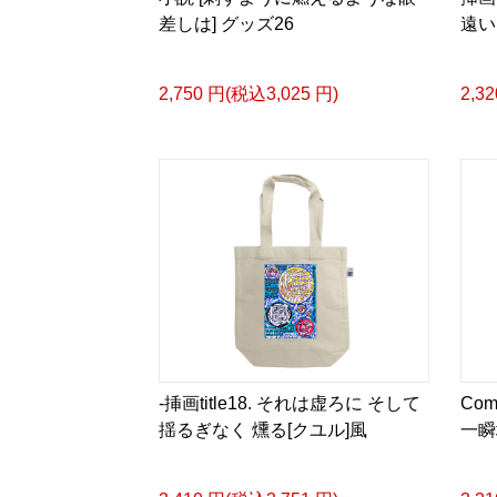
差しは] グッズ26
遠い
2,750 円(税込3,025 円)
2,3
-挿画title18. それは虚ろに そして
Comi
揺るぎなく 燻る[クユル]風
一瞬