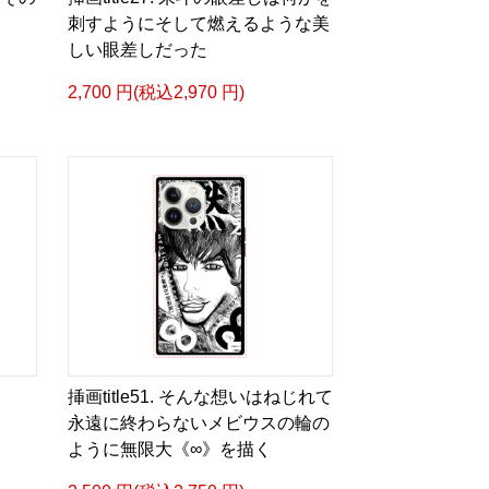
ズカタログ-
刺すようにそして燃えるような美
成＞
しい眼差しだった
ル
2,700 円(税込2,970 円)
bLm4e
タログ>
＿＿＿＿＿＿＿＿＿＿＿
眼差しは] -Version1.
ザイン画集:BEST版>
 猛 -リリカゼタケル
ia/d/fMWTZVg
眼差しは] -Version2.
挿画title51. そんな想いはねじれて
ザイン画集:BEST版>
永遠に終わらないメビウスの輪の
凛々風 猛 -リリカゼタケル
ように無限大《∞》を描く
ia/d/hMo8oB0