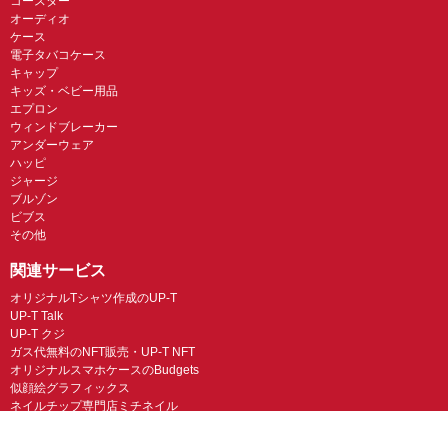
コースター
オーディオ
ケース
電子タバコケース
キャップ
キッズ・ベビー用品
エプロン
ウィンドブレーカー
アンダーウェア
ハッピ
ジャージ
ブルゾン
ビブス
その他
関連サービス
オリジナルTシャツ作成のUP-T
UP-T Talk
UP-T クジ
ガス代無料のNFT販売・UP-T NFT
オリジナルスマホケースのBudgets
似顔絵グラフィックス
ネイルチップ専門店ミチネイル
LINEスタンプ制作スタンプファクトリー
オリジナルノベルティラボ