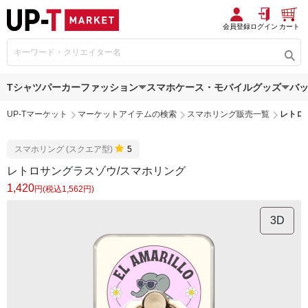
会員登録
ログイン
カート
Tシャツ
パーカー
ファッション
スマホケース・モバイルグッズ
バ
UP-Tマーケット
マーケットアイテムの検索
スマホリング販売一覧
レトロ
スマホリング (スクエア型)
5
レトロサングラスゾウ/スマホリング
1,420
円(税込1,562円)
3D