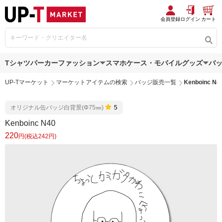
会員登録
ログイン
カート
Tシャツ
パーカー
ファッション
スマホケース・モバイルグッズ
バ
UP-Tマーケット
マーケットアイテムの検索
バッジ販売一覧
Kenboinc N4
オリジナル缶バッジ白背景(Φ75㎜)
5
Kenboinc N40
220
円(税込242円)