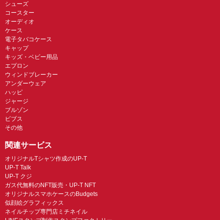
シューズ
コースター
オーディオ
ケース
電子タバコケース
キャップ
キッズ・ベビー用品
エプロン
ウィンドブレーカー
アンダーウェア
ハッピ
ジャージ
ブルゾン
ビブス
その他
関連サービス
オリジナルTシャツ作成のUP-T
UP-T Talk
UP-T クジ
ガス代無料のNFT販売・UP-T NFT
オリジナルスマホケースのBudgets
似顔絵グラフィックス
ネイルチップ専門店ミチネイル