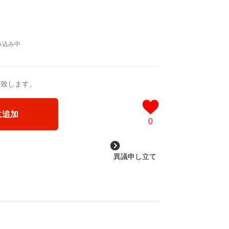
送致します。
に追加
0
異議申し立て