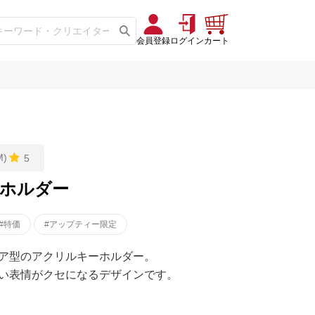
会員登録
ログイン
カート
)
5
ーホルダー
#特価
#アップティー限定
ア型のアクリルキーホルダー。
い表情がクセになるデザインです。