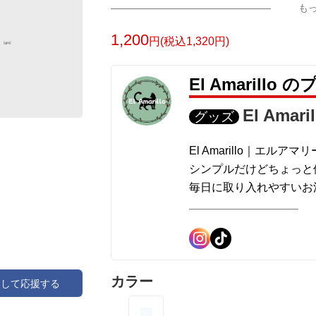
も
1,200
円(税込1,320円)
El Amarillo
El Amaril
グッズ
El Amarillo｜エルアマ
シンプルだけどちょっと
毎日に取り入れやすいお
そろえています。
オリジナルデザインのア
緑をアクセントに、さり
す。
カラー
アして応援する