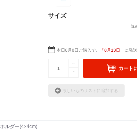
サイズ
本日
8月8日
ご購入で、
「
8月13日
」
に発
カート
欲しいものリストに追加する
ルダー(4×4cm)