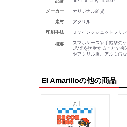
品番
die_cut_acryl_40x40
メーカー
オリジナル雑貨
素材
アクリル
印刷手法
ＵＶインクジェットプリン
スマホケースや手帳型のケ
概要
UV光を照射することで瞬
やアクリル板、アルミ缶な
El Amarilloの他の商品