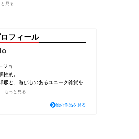
っと見る
 のプロフィール
lo
リージョ
個性的。
洋服と、遊び心のあるユニーク雑貨を
もっと見る
イテムも展開中。
他の作品を見る
げなくおしゃれを楽しめるショップで