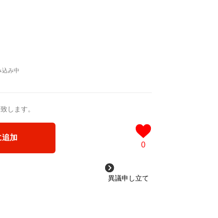
の沼津が舞台のオリジナルロボット作品の
送致します。
に追加
0
異議申し立て