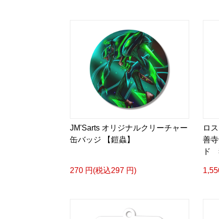
JM'Sarts オリジナルクリーチャー
ロス
缶バッジ 【鎧蟲】
善寺
ド 
270 円(税込297 円)
1,5