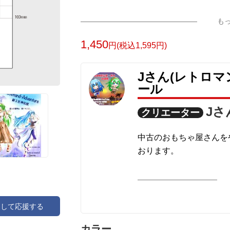
1000年後の沼津が舞台のロストランド
も
ー、JさんのYouTube等の活動のアイ
1,450
円(税込1,595円)
こちらはグリーンのカラーバリエーショ
Jさん(レトロマ
本チャンネルのメインアイテムでありオ
ール
Jさ
クリエーター
中古のおもちゃ屋さんを
おります。
デザインしたキャラクタ
す。
アして応援する
沼津にて活動中です。
カラー