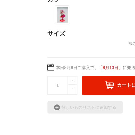
現在1000年後の未来
本を制作中。
サイズ
本日
8月8日
ご購入で、
「
8月13日
」
に発
カート
欲しいものリストに追加する