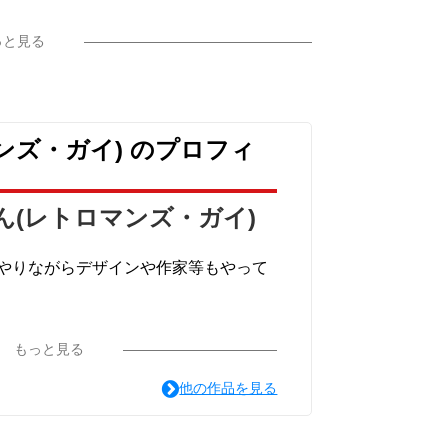
アドベンチャーの主役としてはブラックカラ
っと見る
コンとしてはレッドカラーが目印！
ン！
ンズ・ガイ) のプロフィ
ススメアイテムです！
ん(レトロマンズ・ガイ)
やりながらデザインや作家等もやって
ー達のグッズをこちらで販売致しま
もっと見る
他の作品を見る