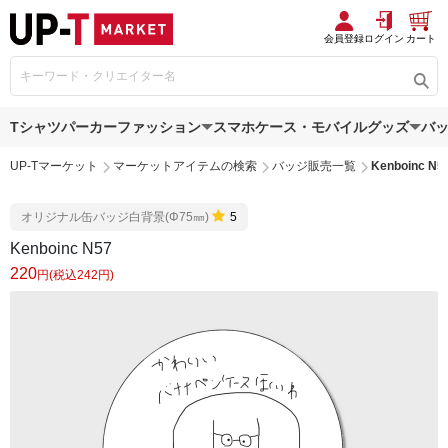
会員登録
ログイン
カート
Tシャツ
パーカー
ファッション
スマホケース・モバイルグッズ
バ
UP-Tマーケット
マーケットアイテムの検索
バッジ販売一覧
Kenboinc N5
オリジナル缶バッジ白背景(Φ75㎜)
5
Kenboinc N57
220
円(税込242円)