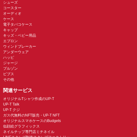
シューズ
コースター
オーディオ
ケース
電子タバコケース
キャップ
キッズ・ベビー用品
エプロン
ウィンドブレーカー
アンダーウェア
ハッピ
ジャージ
ブルゾン
ビブス
その他
関連サービス
オリジナルTシャツ作成のUP-T
UP-T Talk
UP-T クジ
ガス代無料のNFT販売・UP-T NFT
オリジナルスマホケースのBudgets
似顔絵グラフィックス
ネイルチップ専門店ミチネイル