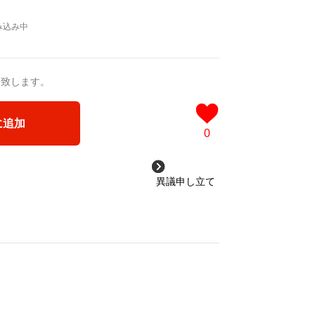
送致します。
に追加
0
異議申し立て