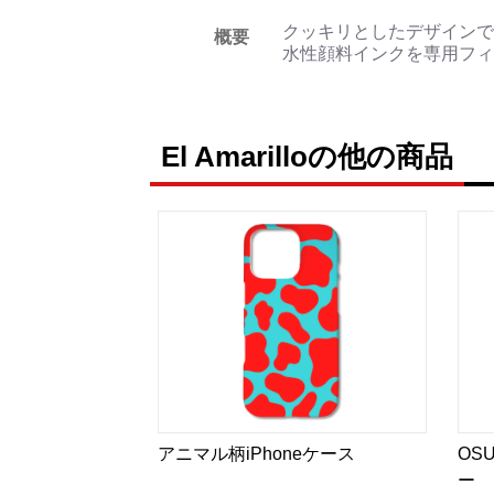
クッキリとしたデザインで
概要
水性顔料インクを専用フィ
El Amarilloの他の商品
アニマル柄iPhoneケース
OS
ー