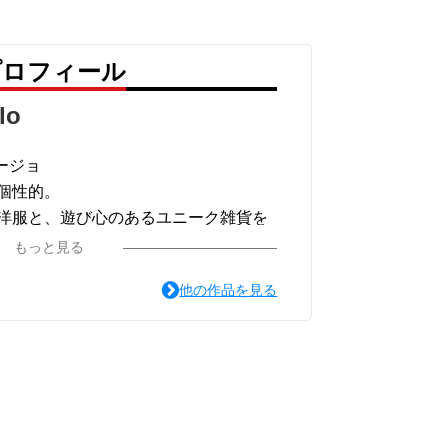
 のプロフィール
lo
リージョ
個性的。
洋服と、遊び心のあるユニーク雑貨を
もっと見る
イテムも展開中。
他の作品を見る
げなくおしゃれを楽しめるショップで