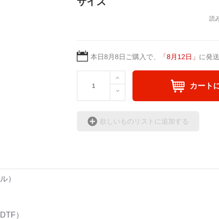
サイズ
本日
8月8日
ご購入で、
「
8月12日
」
に発
カート
欲しいものリストに追加する
イル）
DTF）