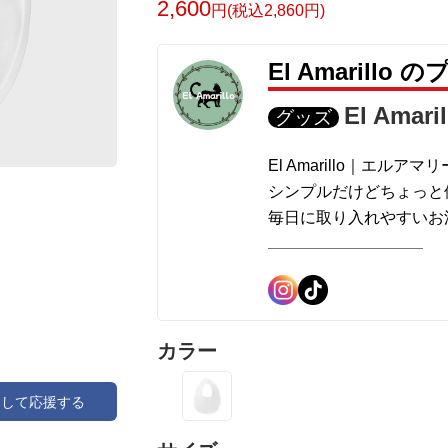
2,600
円(税込2,860円)
El Amarillo
El Amaril
グッズ
El Amarillo｜エルアマ
シンプルだけどちょっと
毎日に取り入れやすいお
そろえています。
オリジナルデザインのア
緑をアクセントに、さり
す。
カラー
アして応援する