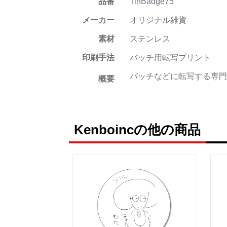
品番
TinBadge75
メーカー
オリジナル雑貨
素材
ステンレス
印刷手法
バッチ用転写プリント
バッチなどに転写する専門
概要
Kenboincの他の商品