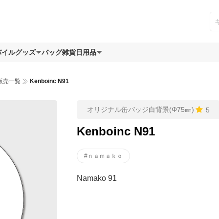
バイルグッズ
バッグ
雑貨日用品
販売一覧
Kenboinc N91
オリジナル缶バッジ白背景(Φ75㎜)
5
Kenboinc N91
#ｎａｍａｋｏ
Namako 91