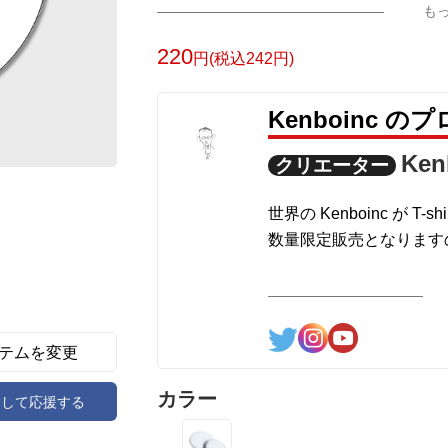
も
220
円(税込242円)
Kenboinc 
Ken
クリエーター
世界の Kenboinc が T-
数量限定販売となります
テムを変更
カラー
アして応援する