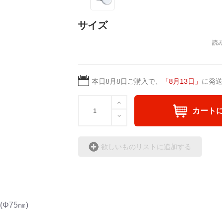
サイズ
本日
8月8日
ご購入で、
「
8月13日
」
に発
カート
欲しいものリストに追加する
Φ75㎜)