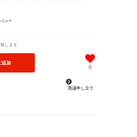
猛 -リリカゼタケル
a/d/ipdf8cX
/d/1nwVIb6
rsion1.
＿＿＿＿＿＿＿＿＿＿＿
ST版>
品版]
タケル
0作品>
送致します。
 凛々風 猛 -リリカゼタケル
ia/d/3czgKs8
rsion2.
に追加
/d/bpIME7s
0
ST版>
カゼタケル
ケッチ&塗り絵ver.版>
異議申し立て
ジカル小説 +作詞20曲
塗り絵バージョン-
]
成＞
ル
ST版>
3VyF
リカゼタケル