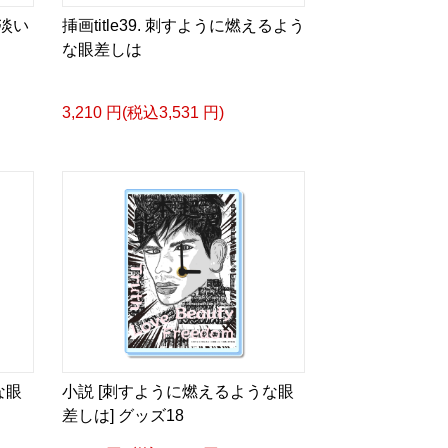
ia/d/hMo8oB0
と淡い
挿画title39. 刺すように燃えるよう
な眼差しは
るような眼差しは]
3,210 円(税込3,531 円)
ザイン画集:BEST版>
凛々風 猛 -リリカゼタケル
ia/d/gPVyU1t
＿＿＿＿＿＿＿＿＿＿＿
p/ririkazetakeru
66b9c067ae64e
e/artist-ririkazetakeru
な眼
小説 [刺すように燃えるような眼
差しは] グッズ18