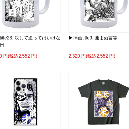
小説 [弛まぬ言霊] <挿画:
-挿画デザイン画集&グッ
＜著者/小説:作詞:挿画作
凛々風 猛-リリカゼタケ
https://amzn.asia/d/0dg
title23. 決して追ってはいけな
▶︎挿画title9. 弛まぬ言霊
日
20 円(税込2,552 円)
2,320 円(税込2,552 円)
<デザイン画集&グッズカ
＿＿＿＿＿＿＿＿＿＿＿
小説 [刺すように燃えるような
挿画&グッズカタログ <デ
＜著者:挿画作成＞ 凛々風
日本語版: https://amzn.as
小説 [刺すように燃えるような
挿画&グッズカタログ <デ
＜著者:絵本/挿画作成＞ 