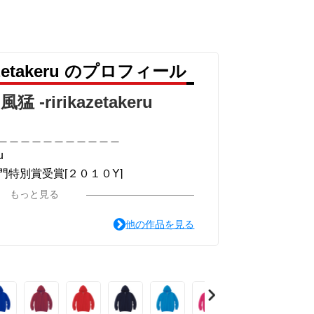
＿＿＿＿
azetakeru のプロフィール
眼差しは”
猛 -ririkazetakeru
化。
＿＿＿＿＿＿＿＿＿＿＿
u
特別賞受賞[２０１０Y]
＿＿＿＿
＿＿＿＿＿＿＿＿＿＿＿
もっと見る
画51作品版]
風 猛-リリカゼタケル
他の作品を見る
ou for your time.
＿＿＿＿＿＿＿＿＿＿＿
＿＿＿＿
系ミュージカル小説のみ.]