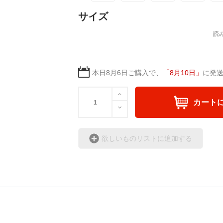
＜著者 : 作詞＞ 凛々風 
UP-T ▶︎up-t.jp/creator/66b9c067ae64e
サイズ
日本語版: https://amzn.asi
英語版: https://amzn.asia
#小説 [刺すように燃えるような眼差しは] -Ve
＿＿＿＿＿＿＿＿＿＿＿
挿画&グッズカタログ <デザイン画集:BE
▶︎弛まぬ言霊[+挿画50作
＜著者:挿画作成＞ 凛々風 猛-リリカゼ
＜小説+作詞20曲+挿画5
本日
8月6日
ご購入で、
「
8月10日
」
に発
https://amzn.asia/d/fMWTZVg
＜著者: 作詞/挿画作成＞
日本語版: https://amzn.as
#小説 [刺すように燃えるような眼差しは] -Ve
カート
英語版: https://amzn.asia
挿画&グッズカタログ <デザイン画集:BE
＜著者:絵本/挿画作成＞ 凛々風 猛-リリ
▶︎弛まぬ言霊 <+挿画/ス
欲しいものリストに追加する
https://amzn.asia/d/hMo8oB0
-ロードムービー系ミュー
+挿画スケッチスタイル&
#小説 [刺すように燃えるような眼差しは
＜著者/小説:作詞:挿画作
-Comics Style Version.
凛々風 猛-リリカゼタケ
挿画&グッズカタログ <デザイン画集:BE
ー
https://amzn.asia/d/0cLT
＜著者/絵本:挿画作成＞ 凛々風 猛 -リ
https://amzn.asia/d/gPVyU1t