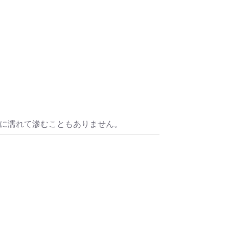
ou for your time.
＿＿＿＿＿＿＿＿＿＿＿
うな眼差しは
.]
リカゼタケル
ia/d/7GbUq3Z
/d/eLvAyy5
＿＿＿＿＿＿＿＿＿＿＿
本版]
うに燃えるような眼差しは”部分
水に濡れて滲むこともありません。
作]を絵本化。
ikazetakeru
a/d/d7stkOV
/d/8u7Cebe
＿＿＿＿＿＿＿＿＿＿＿
眼差しは [+挿画51作品版]
 凛々風 猛 -リリカゼタケル
ia/d/8oNk92Q