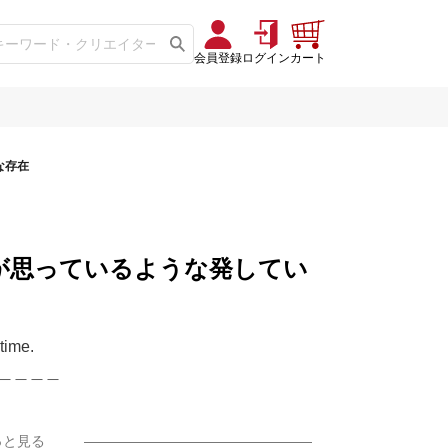
会員登録
ログイン
カート
な存在
段自分が思っているような発してい
time.
＿＿＿＿
っと見る