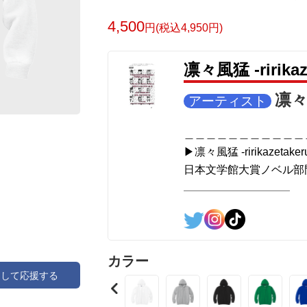
＜著者＞ 凛々風 猛-リリカゼタケル
日本語版: https://amzn.asia/d/7GbUq3Z
4,500
円(税込4,950円)
英語版: https://amzn.asia/d/eLvAyy5
＿＿＿＿＿＿＿＿＿＿＿＿＿＿＿＿＿＿
凛々風猛 -ririk
▶︎求めない惑星 [小説/絵本版]
第2作品の章: “刺すように燃えるような
凛々風
アーティスト
部分[主人公である小説家の遺作]を絵本
＜小説/絵本版＞ 凛々風猛-ririkazetakeru
＿＿＿＿＿＿＿＿＿＿＿
日本語版: https://amzn.asia/d/d7stkOV
▶︎凛々風猛 -ririkazetaker
英語版: https://amzn.asia/d/8u7Cebe
日本文学館大賞ノベル部門
＿＿＿＿＿＿＿＿＿＿＿＿＿＿＿＿＿＿
＿＿＿＿＿＿＿＿＿＿＿
▶︎刺すように燃えるような眼差しは [+挿
＜著者: #小説 #絵本 #挿画 作成＞ 凛々
日本語版: https://amzn.asia/d/8oNk92Q
<作品情報:配信中.> -Thank y
英語版: https://amzn.asia/d/gDGn5nK
＿＿＿＿＿＿＿＿＿＿＿
カラー
＿＿＿＿＿＿＿＿＿＿＿＿＿＿＿＿＿＿
アして応援する
▶︎弛まぬ言霊
<グッズシリーズ>
[通常版:ロードムービー
SUZURI ▶︎https://suzuri.jp/ririkazetakeru