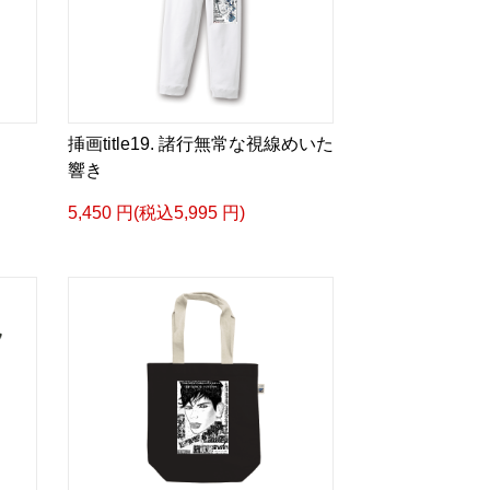
スケッチ&塗り絵ver.>
ズカタログ-
成＞
ル
bLm4e
挿画title19. 諸行無常な視線めいた
響き
5,450 円(税込5,995 円)
タログ>
＿＿＿＿＿＿＿＿＿＿＿
眼差しは] -Version1.
ザイン画集:BEST版>
 猛 -リリカゼタケル
ia/d/fMWTZVg
眼差しは] -Version2.
ザイン画集:BEST版>
凛々風 猛 -リリカゼタケル