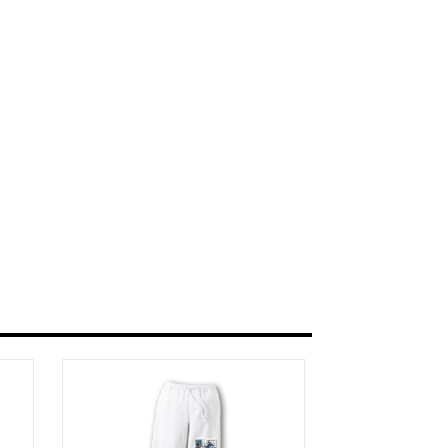
a/d/gDGn5nK
タログ>
＿＿＿＿＿＿＿＿＿＿＿
ザイン画集:BEST版>
凛々風 猛 -リリカゼタケル
る作詞20曲も掲載.
ia/d/1pxD3g4
&グッズカタログ
e Version.>
 猛 -リリカゼタケル
ia/d/fxD6D5U