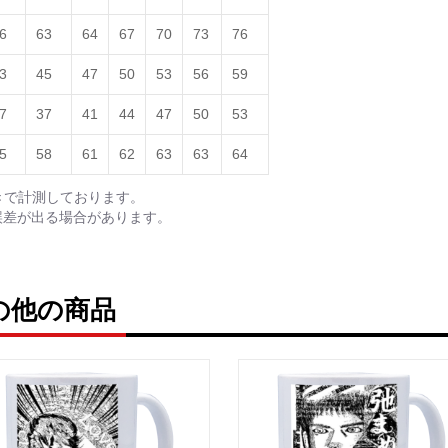
英語版: https://amzn.asi
6
63
64
67
70
73
76
3
45
47
50
53
56
59
7
37
41
44
47
50
53
<デザイン画集&グッズカ
＿＿＿＿＿＿＿＿＿＿＿
5
58
61
62
63
63
64
小説 [弛まぬ言霊]
きで計測しております。
挿画&グッズカタログ <デ
誤差が出る場合があります。
＜著者:作詞/挿画作成＞ 
☆本作品内で表現されてい
日本語版: https://amzn.as
ruの他の商品
小説 [弛まぬ言霊] 挿画
<デザイン画集:Comics Styl
＜著者:挿画作成＞ 凛々風
日本語版: https://amzn.as