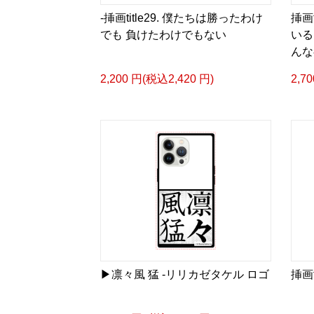
-挿画title29. 僕たちは勝ったわけ
挿画
でも 負けたわけでもない
いる
んな
2,200 円(税込2,420 円)
2,7
▶︎凛々風 猛 -リリカゼタケル ロゴ
挿画