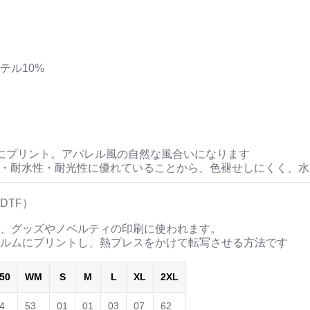
<作品情報:配信中.> -Thank y
＿＿＿＿＿＿＿＿＿＿＿
▶︎刺すように燃えるよ
[第2作品: 通常版.小説のみ
ステル10%
＜著者＞ 凛々風 猛 -リ
日本語版: https://amzn.as
英語版: https://amzn.asia
＿＿＿＿＿＿＿＿＿＿＿
▶︎求めない惑星 [小説/絵
にプリント。アパレル風の自然な風合いになります
第2作品の章: “刺すよ
性・耐水性・耐光性に優れていることから、色褪せしにくく、
[主人公である小説家の遺
＜小説/絵本版＞ 凛々風猛 -rir
DTF）
日本語版: https://amzn.asi
、グッズやノベルティの印刷に使われます。
英語版: https://amzn.asia
ルムにプリントし、熱プレスをかけて転写させる方法です
＿＿＿＿＿＿＿＿＿＿＿
▶︎刺すように燃えるような
50
WM
S
M
L
XL
2XL
＜著者: 絵本/挿画作成＞
4
53
01
01
03
07
62
日本語版: https://amzn.as