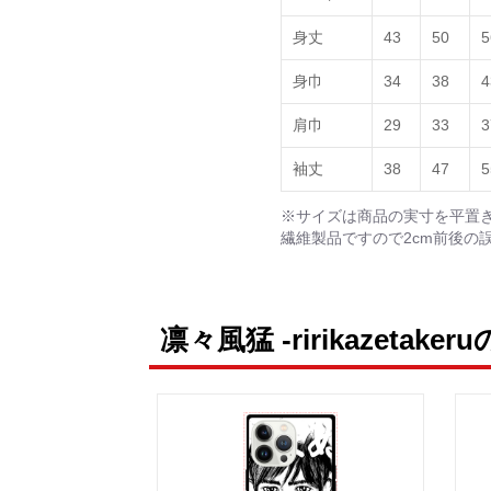
身丈
43
50
5
身巾
34
38
4
肩巾
29
33
3
袖丈
38
47
5
※サイズは商品の実寸を平置
繊維製品ですので2cm前後の
凛々風猛 -ririkazetake