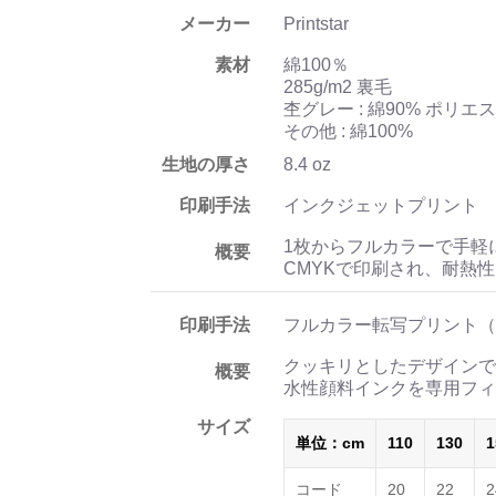
メーカー
Printstar
素材
綿100％
285g/m2 裏毛
杢グレー : 綿90% ポリエ
その他 : 綿100%
生地の厚さ
8.4 oz
印刷手法
インクジェットプリント
1枚からフルカラーで手軽
概要
CMYKで印刷され、耐熱
印刷手法
フルカラー転写プリント（
クッキリとしたデザインで
概要
水性顔料インクを専用フィ
サイズ
単位：cm
110
130
1
コード
20
22
2