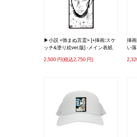
▶︎小説 <弛まぬ言霊> [+挿画:スケ
挿画
ッチ&塗り絵ver.版] -メイン表紙
い落
2,500 円(税込2,750 円)
2,3