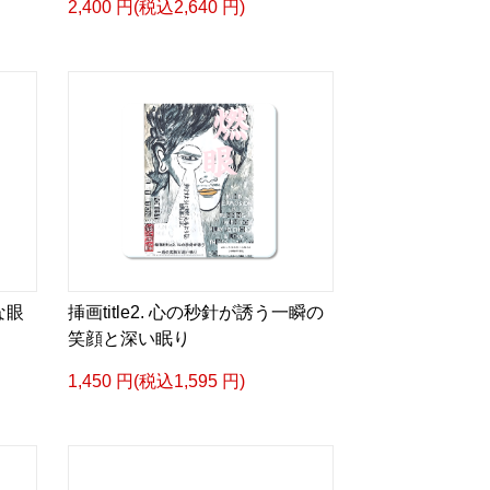
2,400 円(税込2,640 円)
な眼
挿画title2. 心の秒針が誘う一瞬の
笑顔と深い眠り
1,450 円(税込1,595 円)