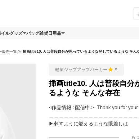
バイルグッズ
バッグ
雑貨日用品
ー販売一覧
挿画title10. 人は普段自分が思っているような発しているような そん
軽量ジップアップパーカー
5
挿画title10. 人は普
るような そんな存在
<作品情報 : 配信中.> -Thank you for your 
＿＿＿＿＿＿＿＿＿＿＿＿＿＿＿＿＿＿
▶︎刺すように燃えるような眼差しは
[第2作品: 通常版.#小説のみ.]
も