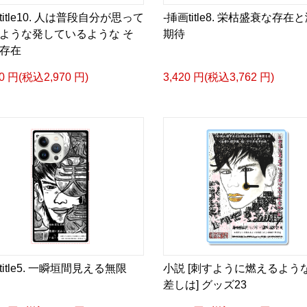
日本語版: https://amzn.as
title10. 人は普段自分が思って
-挿画title8. 栄枯盛衰な存在
ような発しているような そ
期待
▶︎小説 [刺すように燃え
存在
-Comics Style Version.
00 円(税込2,970 円)
3,420 円(税込3,762 円)
挿画&グッズカタログ <デ
＜著者/絵本:挿画作成＞ 
日本語版: https://amzn.as
<merchandise shop>
＿＿＿＿＿＿＿＿＿＿＿
▶︎SUZURI https://suzuri.j
▶︎UP-T up-t.jp/creator/
▶︎GICLEEPOD
https://gicleepod.com/stor
title5. 一瞬垣間見える無限
小説 [刺すように燃えるよう
差しは] グッズ23