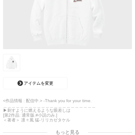
アイテムを変更
<作品情報 : 配信中.> -Thank you for your time.
＿＿＿＿＿＿＿＿＿＿＿＿＿＿＿＿＿＿＿＿＿＿
▶︎刺すように燃えるような眼差しは
[第2作品: 通常版.#小説のみ.]
＜著者＞ 凛々風 猛-リリカゼタケル
日本語版: https://amzn.asia/d/7GbUq3Z
英語版: https://amzn.asia/d/eLvAyy5
もっと見る
＿＿＿＿＿＿＿＿＿＿＿＿＿＿＿＿＿＿＿＿＿＿