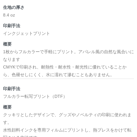
＜著者:作詞/挿画作成＞ 凛々風 猛 -リリカゼタケル
生地の厚さ
☆本作品内で表現されている作詞20曲も掲載.
日本語版: https://amzn.asia/d/1pxD3g4
8.4 oz
印刷手法
小説 [弛まぬ言霊] 挿画&グッズカタログ
インクジェットプリント
<デザイン画集:Comics Style Version.>
＜著者:挿画作成＞ 凛々風 猛 -リリカゼタケル
概要
日本語版: https://amzn.asia/d/fxD6D5U
1枚からフルカラーで手軽にプリント。アパレル風の自然な風合いに
なります
小説 [弛まぬ言霊] <挿画:スケッチ&塗り絵ver.>
CMYKで印刷され、耐熱性・耐水性・耐光性に優れていることか
-挿画デザイン画集&グッズカタログ-
ら、色褪せしにくく、水に濡れて滲むこともありません。
＜著者/小説:作詞:挿画作成＞
凛々風 猛-リリカゼタケル
印刷手法
https://amzn.asia/d/0dgbLm4e
フルカラー転写プリント（DTF）
概要
<デザイン画集&グッズカタログ>
クッキリとしたデザインで、グッズやノベルティの印刷に使われま
＿＿＿＿＿＿＿＿＿＿＿＿＿＿＿＿＿＿＿＿＿＿
す。
小説 [刺すように燃えるような眼差しは] -Version1.
水性顔料インクを専用フィルムにプリントし、熱プレスをかけて転
挿画&グッズカタログ <デザイン画集:BEST版>