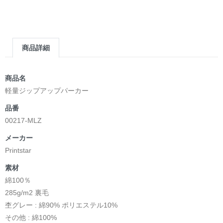
＿＿＿＿＿＿＿＿＿＿＿＿＿＿＿＿＿＿＿＿＿＿
▶︎求めない惑星 [小説/絵本版]
第2作品の章: “刺すように燃えるような眼差しは”部分
[主人公である小説家の遺作]を絵本化。
商品詳細
＜小説/絵本版＞ 凛々風猛 -ririkazetakeru
日本語版: https://amzn.asia/d/d7stkOV
英語版: https://amzn.asia/d/8u7Cebe
商品名
＿＿＿＿＿＿＿＿＿＿＿＿＿＿＿＿＿＿＿＿＿＿
軽量ジップアップパーカー
▶︎刺すように燃えるような眼差しは [+挿画51作品版]
品番
＜著者: 絵本/挿画作成＞ 凛々風 猛 -リリカゼタケル
00217-MLZ
日本語版: https://amzn.asia/d/8oNk92Q
英語版: https://amzn.asia/d/gDGn5nK
メーカー
Printstar
素材
<デザイン画集&グッズカタログ>
綿100％
＿＿＿＿＿＿＿＿＿＿＿＿＿＿＿＿＿＿＿＿＿＿
285g/m2 裏毛
小説 [弛まぬ言霊]
杢グレー : 綿90% ポリエステル10%
挿画&グッズカタログ <デザイン画集:BEST版>
その他 : 綿100%