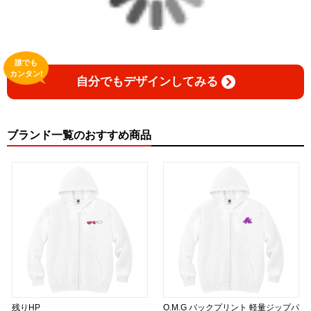
▶︎GICLEEPOD
https://gicleepod.com/store/artist-ririkazetakeru
誰でも
カンタン!
自分でもデザインしてみる
ブランド一覧のおすすめ商品
残りHP
O.M.G バックプリント 軽量ジップパ