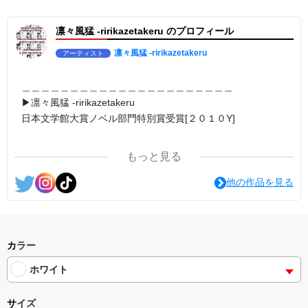
▶︎求めない惑星 [小説/絵本版]
第2作品の章: “刺すように燃えるような眼差しは”
凛々風猛 -ririkazetakeru のプロフィール
部分[主人公である小説家の遺作]を絵本化。
＜小説/絵本版＞ 凛々風猛-ririkazetakeru
日本語版: https://amzn.asia/d/d7stkOV
凛々風猛 -ririkazetakeru
アーティスト
英語版: https://amzn.asia/d/8u7Cebe
＿＿＿＿＿＿＿＿＿＿＿＿＿＿＿＿＿＿＿＿＿＿
▶︎刺すように燃えるような眼差しは [+挿画51作品版]
＿＿＿＿＿＿＿＿＿＿＿＿＿＿＿＿＿＿＿＿＿＿
＜著者: #小説 #絵本 #挿画 作成＞ 凛々風 猛-リリカゼタケル
▶︎凛々風猛 -ririkazetakeru
日本語版: https://amzn.asia/d/8oNk92Q
日本文学館大賞ノベル部門特別賞受賞[２０１０Y]
英語版: https://amzn.asia/d/gDGn5nK
＿＿＿＿＿＿＿＿＿＿＿＿＿＿＿＿＿＿＿＿＿＿
＿＿＿＿＿＿＿＿＿＿＿＿＿＿＿＿＿＿＿＿＿＿
<グッズシリーズ>
SUZURI ▶︎https://suzuri.jp/ririkazetakeru
もっと見る
UP-T ▶︎up-t.jp/creator/66b9c067ae64e
<作品情報:配信中.> -Thank you for your time.
他の作品を見る
#小説 [刺すように燃えるような眼差しは] -Version1.
挿画&グッズカタログ <デザイン画集:BEST版>
＿＿＿＿＿＿＿＿＿＿＿＿＿＿＿＿＿＿＿＿＿＿
＜著者:挿画作成＞ 凛々風 猛-リリカゼタケル
▶︎弛まぬ言霊
https://amzn.asia/d/fMWTZVg
[通常版:ロードムービー系ミュージカル小説のみ.]
#小説 [刺すように燃えるような眼差しは] -Version2.
＜著者 : 作詞＞ 凛々風 猛 -リリカゼタケル
カラー
挿画&グッズカタログ <デザイン画集:BEST版>
日本語版: https://amzn.asia/d/ipdf8cX
＜著者:絵本/挿画作成＞ 凛々風 猛-リリカゼタケル
ホワイト
https://amzn.asia/d/hMo8oB0
英語版: https://amzn.asia/d/1nwVIb6
＿＿＿＿＿＿＿＿＿＿＿＿＿＿＿＿＿＿＿＿＿＿
#小説 [刺すように燃えるような眼差しは]
サイズ
-Comics Style Version.
▶︎弛まぬ言霊[+挿画50作品版]