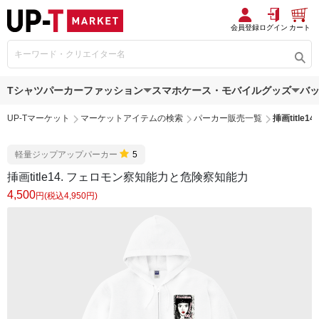
会員登録
ログイン
カート
Tシャツ
パーカー
ファッション
スマホケース・モバイルグッズ
バ
UP-Tマーケット
マーケットアイテムの検索
パーカー販売一覧
挿画titl
軽量ジップアップパーカー
5
挿画title14. フェロモン察知能力と危険察知能力
4,500
円(税込4,950円)