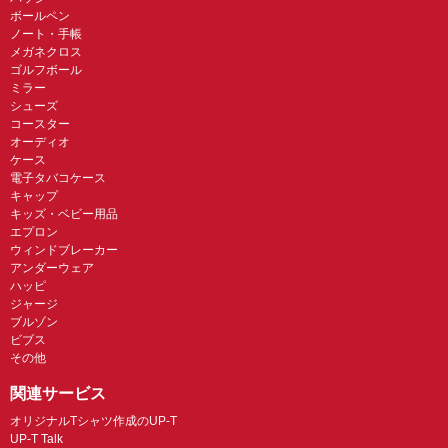
ボールペン
ノート・手帳
メガネクロス
ゴルフボール
ミラー
シューズ
コースター
オーディオ
ケース
電子タバコケース
キャップ
キッズ・ベビー用品
エプロン
ウィンドブレーカー
アンダーウェア
ハッピ
ジャージ
ブルゾン
ビブス
その他
関連サービス
オリジナルTシャツ作成のUP-T
UP-T Talk