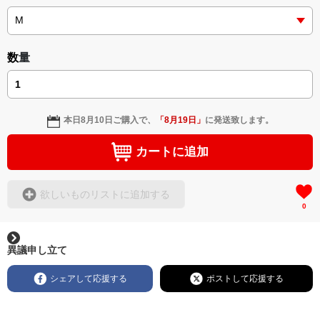
挿画&グッズカタログ <デザイン画集:BEST版>
＜小説+作詞20曲+挿画50作品>
＜著者/絵本:挿画作成＞ 凛々風 猛 -リリカゼタケル
https://amzn.asia/d/gPVyU1t
＜著者: 作詞/挿画作成＞ 凛々風 猛 -リリカゼタケル
日本語版: https://amzn.asia/d/3czgKs8
数量
英語版: https://amzn.asia/d/bpIME7s
▶︎弛まぬ言霊 <+挿画/スケッチ&塗り絵ver.版>
-ロードムービー系ミュージカル小説 +作詞20曲
本日
8月10日
ご購入で、
「
8月19日
」
に発送致します。
+挿画スケッチスタイル&塗り絵バージョン-
＜著者/小説:作詞:挿画作成＞
カートに追加
凛々風 猛-リリカゼタケル
https://amzn.asia/d/0cLT3VyF
欲しいものリストに追加する
0
<作品情報:配信中.> -Thank you for your time.
＿＿＿＿＿＿＿＿＿＿＿＿＿＿＿＿＿＿＿＿＿＿
▶︎刺すように燃えるような眼差しは
異議申し立て
[第2作品: 通常版.小説のみ.]
＜著者＞ 凛々風 猛 -リリカゼタケル
シェアして応援する
ポストして応援する
日本語版: https://amzn.asia/d/7GbUq3Z
英語版: https://amzn.asia/d/eLvAyy5