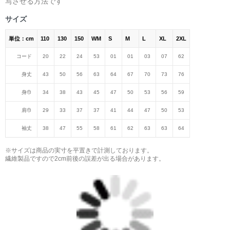
写させる方法です
＜著者:挿画作成＞ 凛々風 猛 -リリカゼタケル
日本語版: https://amzn.asia/d/fMWTZVg
サイズ
単位：cm
110
130
150
WM
S
M
L
XL
2XL
小説 [刺すように燃えるような眼差しは] -Version2.
挿画&グッズカタログ <デザイン画集:BEST版>
コード
20
22
24
53
01
01
03
07
62
＜著者:絵本/挿画作成＞ 凛々風 猛 -リリカゼタケル
身丈
43
50
56
63
64
67
70
73
76
日本語版: https://amzn.asia/d/hMo8oB0
身巾
34
38
43
45
47
50
53
56
59
▶︎小説 [刺すように燃えるような眼差しは]
肩巾
29
33
37
37
41
44
47
50
53
-Comics Style Version.
挿画&グッズカタログ <デザイン画集:BEST版>
袖丈
38
47
55
58
61
62
63
63
64
＜著者/絵本:挿画作成＞ 凛々風 猛 -リリカゼタケル
日本語版: https://amzn.asia/d/gPVyU1t
※サイズは商品の実寸を平置きで計測しております。
繊維製品ですので2cm前後の誤差が出る場合があります。
＿＿＿＿＿＿＿＿＿＿＿＿＿＿＿＿＿＿＿＿＿＿
▶︎SUZURI https://suzuri.jp/ririkazetakeru
▶︎UP-T up-t.jp/creator/66b9c067ae64e