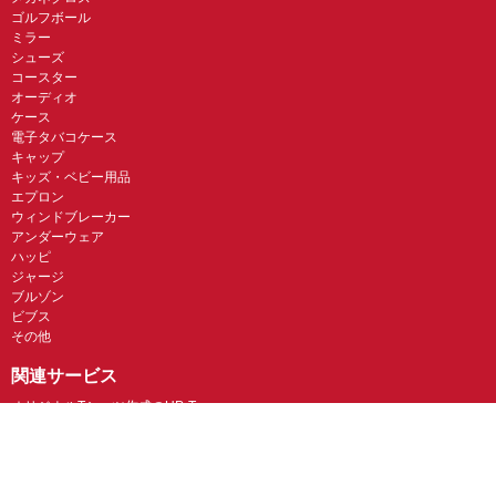
ゴルフボール
ミラー
シューズ
コースター
オーディオ
ケース
電子タバコケース
キャップ
キッズ・ベビー用品
エプロン
ウィンドブレーカー
アンダーウェア
ハッピ
ジャージ
ブルゾン
ビブス
その他
関連サービス
オリジナルTシャツ作成のUP-T
UP-T Talk
UP-T クジ
ガス代無料のNFT販売・UP-T NFT
オリジナルスマホケースのBudgets