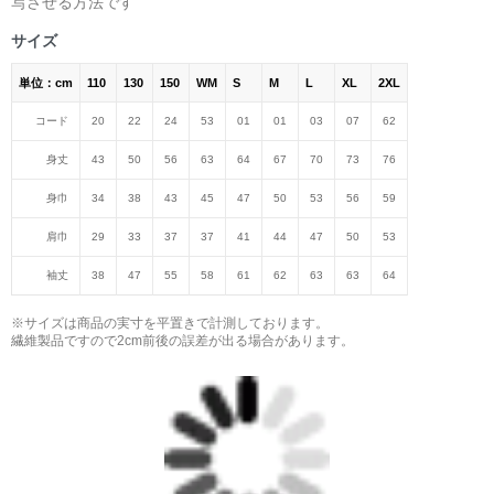
写させる方法です
＜著者:挿画作成＞ 凛々風 猛 -リリカゼタケル
日本語版: https://amzn.asia/d/fMWTZVg
サイズ
単位：cm
110
130
150
WM
S
M
L
XL
2XL
小説 [刺すように燃えるような眼差しは] -Version2.
挿画&グッズカタログ <デザイン画集:BEST版>
コード
20
22
24
53
01
01
03
07
62
＜著者:絵本/挿画作成＞ 凛々風 猛 -リリカゼタケル
身丈
43
50
56
63
64
67
70
73
76
日本語版: https://amzn.asia/d/hMo8oB0
身巾
34
38
43
45
47
50
53
56
59
▶︎小説 [刺すように燃えるような眼差しは]
肩巾
29
33
37
37
41
44
47
50
53
-Comics Style Version.
挿画&グッズカタログ <デザイン画集:BEST版>
袖丈
38
47
55
58
61
62
63
63
64
＜著者/絵本:挿画作成＞ 凛々風 猛 -リリカゼタケル
日本語版: https://amzn.asia/d/gPVyU1t
※サイズは商品の実寸を平置きで計測しております。
繊維製品ですので2cm前後の誤差が出る場合があります。
＿＿＿＿＿＿＿＿＿＿＿＿＿＿＿＿＿＿＿＿＿＿
▶︎SUZURI https://suzuri.jp/ririkazetakeru
▶︎UP-T up-t.jp/creator/66b9c067ae64e