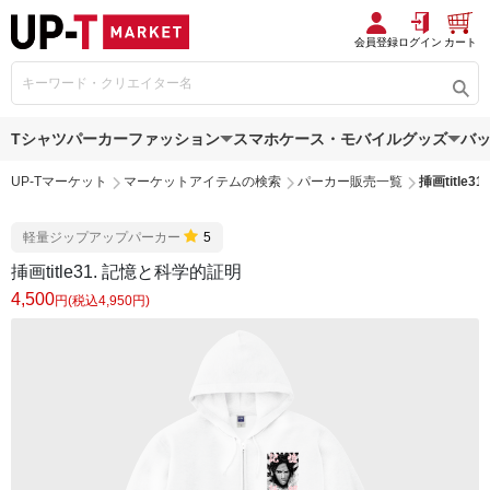
会員登録
ログイン
カート
Tシャツ
パーカー
ファッション
スマホケース・モバイルグッズ
バ
UP-Tマーケット
マーケットアイテムの検索
パーカー販売一覧
挿画title
軽量ジップアップパーカー
5
挿画title31. 記憶と科学的証明
4,500
円(税込4,950円)