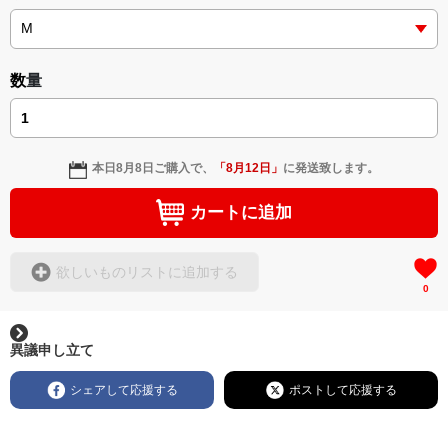
挿画&グッズカタログ <デザイン画集:BEST版>
＜小説+作詞20曲+挿画50作品>
＜著者/絵本:挿画作成＞ 凛々風 猛 -リリカゼタケル
https://amzn.asia/d/gPVyU1t
＜著者: 作詞/挿画作成＞ 凛々風 猛 -リリカゼタケル
日本語版: https://amzn.asia/d/3czgKs8
数量
英語版: https://amzn.asia/d/bpIME7s
▶︎弛まぬ言霊 <+挿画/スケッチ&塗り絵ver.版>
-ロードムービー系ミュージカル小説 +作詞20曲
本日
8月8日
ご購入で、
「
8月12日
」
に発送致します。
+挿画スケッチスタイル&塗り絵バージョン-
＜著者/小説:作詞:挿画作成＞
カートに追加
凛々風 猛-リリカゼタケル
https://amzn.asia/d/0cLT3VyF
欲しいものリストに追加する
0
<作品情報:配信中.> -Thank you for your time.
＿＿＿＿＿＿＿＿＿＿＿＿＿＿＿＿＿＿＿＿＿＿
▶︎刺すように燃えるような眼差しは
異議申し立て
[第2作品: 通常版.小説のみ.]
＜著者＞ 凛々風 猛 -リリカゼタケル
シェアして応援する
ポストして応援する
日本語版: https://amzn.asia/d/7GbUq3Z
英語版: https://amzn.asia/d/eLvAyy5