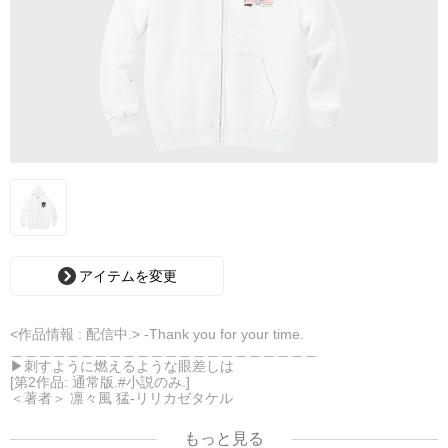
アイテムを変更
<作品情報 : 配信中.> -Thank you for your time.
＿＿＿＿＿＿＿＿＿＿＿＿＿＿＿＿＿＿＿＿＿＿
▶︎刺すように燃えるような眼差しは
[第2作品: 通常版.#小説のみ.]
＜著者＞ 凛々風 猛-リリカゼタケル
日本語版: https://amzn.asia/d/7GbUq3Z
英語版: https://amzn.asia/d/eLvAyy5
もっと見る
＿＿＿＿＿＿＿＿＿＿＿＿＿＿＿＿＿＿＿＿＿＿