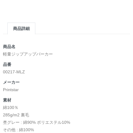
＿＿＿＿＿＿＿＿＿＿＿＿＿＿＿＿＿＿＿＿＿＿
▶︎求めない惑星 [小説/絵本版]
第2作品の章: “刺すように燃えるような眼差しは”部分
[主人公である小説家の遺作]を絵本化。
商品詳細
＜小説/絵本版＞ 凛々風猛 -ririkazetakeru
日本語版: https://amzn.asia/d/d7stkOV
英語版: https://amzn.asia/d/8u7Cebe
商品名
＿＿＿＿＿＿＿＿＿＿＿＿＿＿＿＿＿＿＿＿＿＿
軽量ジップアップパーカー
▶︎刺すように燃えるような眼差しは [+挿画51作品版]
品番
＜著者: 絵本/挿画作成＞ 凛々風 猛 -リリカゼタケル
00217-MLZ
日本語版: https://amzn.asia/d/8oNk92Q
英語版: https://amzn.asia/d/gDGn5nK
メーカー
Printstar
素材
<デザイン画集&グッズカタログ>
綿100％
＿＿＿＿＿＿＿＿＿＿＿＿＿＿＿＿＿＿＿＿＿＿
285g/m2 裏毛
小説 [弛まぬ言霊]
杢グレー : 綿90% ポリエステル10%
挿画&グッズカタログ <デザイン画集:BEST版>
その他 : 綿100%