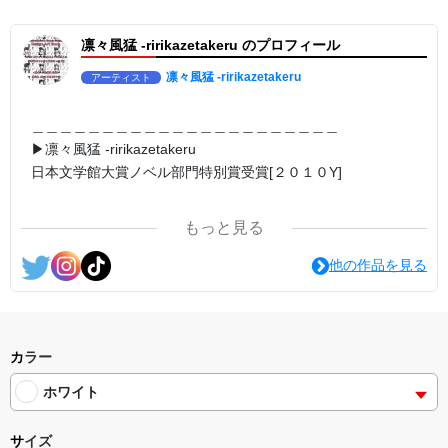
▶︎求めない惑星 [小説/絵本版]
第2作品の章: “刺すように燃えるような眼差しは”
凛々風猛 -ririkazetakeru のプロフィール
部分[主人公である小説家の遺作]を絵本化。
＜小説/絵本版＞ 凛々風猛-ririkazetakeru
日本語版: https://amzn.asia/d/d7stkOV
凛々風猛 -ririkazetakeru
アーティスト
英語版: https://amzn.asia/d/8u7Cebe
＿＿＿＿＿＿＿＿＿＿＿＿＿＿＿＿＿＿＿＿＿＿
▶︎刺すように燃えるような眼差しは [+挿画51作品版]
＿＿＿＿＿＿＿＿＿＿＿＿＿＿＿＿＿＿＿＿＿＿
＜著者: #小説 #絵本 #挿画 作成＞ 凛々風 猛-リリカゼタケル
▶︎凛々風猛 -ririkazetakeru
日本語版: https://amzn.asia/d/8oNk92Q
日本文学館大賞ノベル部門特別賞受賞[２０１０Y]
英語版: https://amzn.asia/d/gDGn5nK
＿＿＿＿＿＿＿＿＿＿＿＿＿＿＿＿＿＿＿＿＿＿
＿＿＿＿＿＿＿＿＿＿＿＿＿＿＿＿＿＿＿＿＿＿
<グッズシリーズ>
SUZURI ▶︎https://suzuri.jp/ririkazetakeru
もっと見る
UP-T ▶︎up-t.jp/creator/66b9c067ae64e
<作品情報:配信中.> -Thank you for your time.
他の作品を見る
#小説 [刺すように燃えるような眼差しは] -Version1.
挿画&グッズカタログ <デザイン画集:BEST版>
＿＿＿＿＿＿＿＿＿＿＿＿＿＿＿＿＿＿＿＿＿＿
＜著者:挿画作成＞ 凛々風 猛-リリカゼタケル
▶︎弛まぬ言霊
https://amzn.asia/d/fMWTZVg
[通常版:ロードムービー系ミュージカル小説のみ.]
#小説 [刺すように燃えるような眼差しは] -Version2.
＜著者 : 作詞＞ 凛々風 猛 -リリカゼタケル
カラー
挿画&グッズカタログ <デザイン画集:BEST版>
日本語版: https://amzn.asia/d/ipdf8cX
＜著者:絵本/挿画作成＞ 凛々風 猛-リリカゼタケル
ホワイト
https://amzn.asia/d/hMo8oB0
英語版: https://amzn.asia/d/1nwVIb6
＿＿＿＿＿＿＿＿＿＿＿＿＿＿＿＿＿＿＿＿＿＿
#小説 [刺すように燃えるような眼差しは]
サイズ
-Comics Style Version.
▶︎弛まぬ言霊[+挿画50作品版]