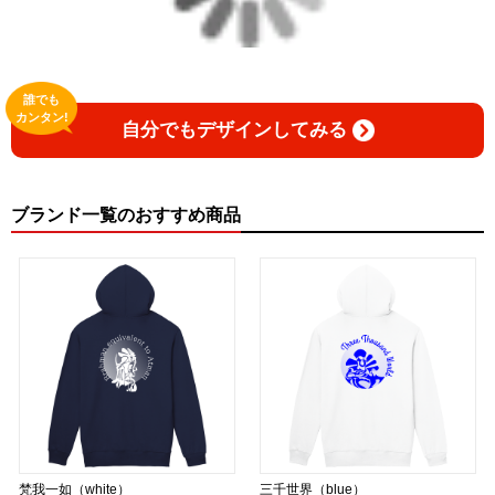
▶︎GICLEEPOD
https://gicleepod.com/store/artist-ririkazetakeru
誰でも
カンタン!
自分でもデザインしてみる
ブランド一覧のおすすめ商品
梵我一如（white）
三千世界（blue）