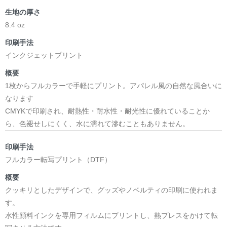
＜著者:作詞/挿画作成＞ 凛々風 猛 -リリカゼタケル
生地の厚さ
☆本作品内で表現されている作詞20曲も掲載.
日本語版: https://amzn.asia/d/1pxD3g4
8.4 oz
印刷手法
小説 [弛まぬ言霊] 挿画&グッズカタログ
インクジェットプリント
<デザイン画集:Comics Style Version.>
＜著者:挿画作成＞ 凛々風 猛 -リリカゼタケル
概要
日本語版: https://amzn.asia/d/fxD6D5U
1枚からフルカラーで手軽にプリント。アパレル風の自然な風合いに
なります
小説 [弛まぬ言霊] <挿画:スケッチ&塗り絵ver.>
CMYKで印刷され、耐熱性・耐水性・耐光性に優れていることか
-挿画デザイン画集&グッズカタログ-
ら、色褪せしにくく、水に濡れて滲むこともありません。
＜著者/小説:作詞:挿画作成＞
凛々風 猛-リリカゼタケル
印刷手法
https://amzn.asia/d/0dgbLm4e
フルカラー転写プリント（DTF）
概要
<デザイン画集&グッズカタログ>
クッキリとしたデザインで、グッズやノベルティの印刷に使われま
＿＿＿＿＿＿＿＿＿＿＿＿＿＿＿＿＿＿＿＿＿＿
す。
小説 [刺すように燃えるような眼差しは] -Version1.
水性顔料インクを専用フィルムにプリントし、熱プレスをかけて転
挿画&グッズカタログ <デザイン画集:BEST版>