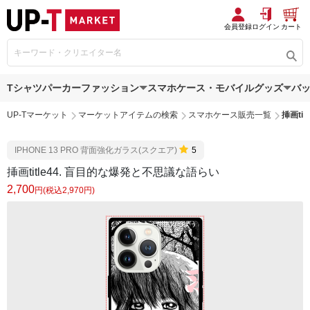
会員登録
ログイン
カート
Tシャツ
パーカー
ファッション
スマホケース・モバイルグッズ
バ
UP-Tマーケット
マーケットアイテムの検索
スマホケース販売一覧
挿画ti
IPHONE 13 PRO 背面強化ガラス(スクエア)
5
挿画title44. 盲目的な爆発と不思議な語らい
2,700
円(税込2,970円)