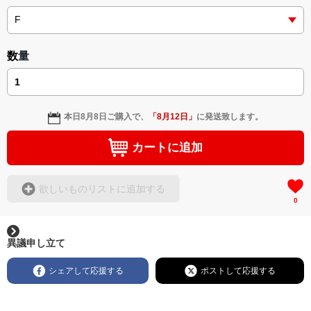
挿画&グッズカタログ <デザイン画集:BEST版>
＜小説+作詞20曲+挿画50作品>
＜著者/絵本:挿画作成＞ 凛々風 猛 -リリカゼタケル
https://amzn.asia/d/gPVyU1t
＜著者: 作詞/挿画作成＞ 凛々風 猛 -リリカゼタケル
日本語版: https://amzn.asia/d/3czgKs8
数量
英語版: https://amzn.asia/d/bpIME7s
▶︎弛まぬ言霊 <+挿画/スケッチ&塗り絵ver.版>
-ロードムービー系ミュージカル小説 +作詞20曲
本日
8月8日
ご購入で、
「
8月12日
」
に発送致します。
+挿画スケッチスタイル&塗り絵バージョン-
＜著者/小説:作詞:挿画作成＞
カートに追加
凛々風 猛-リリカゼタケル
https://amzn.asia/d/0cLT3VyF
欲しいものリストに追加する
0
<作品情報:配信中.> -Thank you for your time.
＿＿＿＿＿＿＿＿＿＿＿＿＿＿＿＿＿＿＿＿＿＿
▶︎刺すように燃えるような眼差しは
異議申し立て
[第2作品: 通常版.小説のみ.]
＜著者＞ 凛々風 猛 -リリカゼタケル
シェアして応援する
ポストして応援する
日本語版: https://amzn.asia/d/7GbUq3Z
英語版: https://amzn.asia/d/eLvAyy5