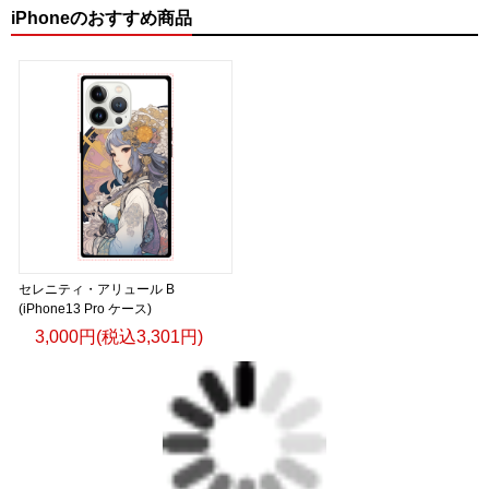
＜著者:挿画作成＞ 凛々風 猛 -リリカゼタケル
iPhoneのおすすめ商品
日本語版: https://amzn.asia/d/fMWTZVg
小説 [刺すように燃えるような眼差しは] -Version2.
挿画&グッズカタログ <デザイン画集:BEST版>
＜著者:絵本/挿画作成＞ 凛々風 猛 -リリカゼタケル
日本語版: https://amzn.asia/d/hMo8oB0
▶︎小説 [刺すように燃えるような眼差しは]
-Comics Style Version.
挿画&グッズカタログ <デザイン画集:BEST版>
セレニティ・アリュール B
＜著者/絵本:挿画作成＞ 凛々風 猛 -リリカゼタケル
(iPhone13 Pro ケース)
日本語版: https://amzn.asia/d/gPVyU1t
3,000円(税込3,301円)
＿＿＿＿＿＿＿＿＿＿＿＿＿＿＿＿＿＿＿＿＿＿
▶︎SUZURI https://suzuri.jp/ririkazetakeru
▶︎UP-T up-t.jp/creator/66b9c067ae64e