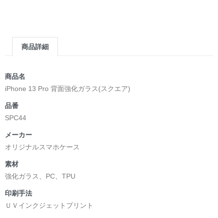
＿＿＿＿＿＿＿＿＿＿＿＿＿＿＿＿＿＿＿＿＿＿
▶︎求めない惑星 [小説/絵本版]
第2作品の章: “刺すように燃えるような眼差しは”部分
[主人公である小説家の遺作]を絵本化。
商品詳細
＜小説/絵本版＞ 凛々風猛 -ririkazetakeru
日本語版: https://amzn.asia/d/d7stkOV
英語版: https://amzn.asia/d/8u7Cebe
商品名
＿＿＿＿＿＿＿＿＿＿＿＿＿＿＿＿＿＿＿＿＿＿
iPhone 13 Pro 背面強化ガラス(スクエア)
▶︎刺すように燃えるような眼差しは [+挿画51作品版]
品番
＜著者: 絵本/挿画作成＞ 凛々風 猛 -リリカゼタケル
SPC44
日本語版: https://amzn.asia/d/8oNk92Q
英語版: https://amzn.asia/d/gDGn5nK
メーカー
オリジナルスマホケース
素材
<デザイン画集&グッズカタログ>
強化ガラス、PC、TPU
＿＿＿＿＿＿＿＿＿＿＿＿＿＿＿＿＿＿＿＿＿＿
印刷手法
小説 [弛まぬ言霊]
ＵＶインクジェットプリント
挿画&グッズカタログ <デザイン画集:BEST版>