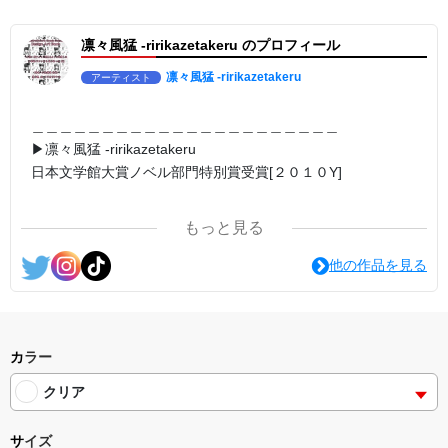
▶︎求めない惑星 [小説/絵本版]
第2作品の章: “刺すように燃えるような眼差しは”
凛々風猛 -ririkazetakeru のプロフィール
部分[主人公である小説家の遺作]を絵本化。
＜小説/絵本版＞ 凛々風猛-ririkazetakeru
日本語版: https://amzn.asia/d/d7stkOV
凛々風猛 -ririkazetakeru
アーティスト
英語版: https://amzn.asia/d/8u7Cebe
＿＿＿＿＿＿＿＿＿＿＿＿＿＿＿＿＿＿＿＿＿＿
▶︎刺すように燃えるような眼差しは [+挿画51作品版]
＿＿＿＿＿＿＿＿＿＿＿＿＿＿＿＿＿＿＿＿＿＿
＜著者: #小説 #絵本 #挿画 作成＞ 凛々風 猛-リリカゼタケル
▶︎凛々風猛 -ririkazetakeru
日本語版: https://amzn.asia/d/8oNk92Q
日本文学館大賞ノベル部門特別賞受賞[２０１０Y]
英語版: https://amzn.asia/d/gDGn5nK
＿＿＿＿＿＿＿＿＿＿＿＿＿＿＿＿＿＿＿＿＿＿
＿＿＿＿＿＿＿＿＿＿＿＿＿＿＿＿＿＿＿＿＿＿
<グッズシリーズ>
SUZURI ▶︎https://suzuri.jp/ririkazetakeru
もっと見る
UP-T ▶︎up-t.jp/creator/66b9c067ae64e
<作品情報:配信中.> -Thank you for your time.
他の作品を見る
#小説 [刺すように燃えるような眼差しは] -Version1.
挿画&グッズカタログ <デザイン画集:BEST版>
＿＿＿＿＿＿＿＿＿＿＿＿＿＿＿＿＿＿＿＿＿＿
＜著者:挿画作成＞ 凛々風 猛-リリカゼタケル
▶︎弛まぬ言霊
https://amzn.asia/d/fMWTZVg
[通常版:ロードムービー系ミュージカル小説のみ.]
#小説 [刺すように燃えるような眼差しは] -Version2.
＜著者 : 作詞＞ 凛々風 猛 -リリカゼタケル
カラー
挿画&グッズカタログ <デザイン画集:BEST版>
日本語版: https://amzn.asia/d/ipdf8cX
＜著者:絵本/挿画作成＞ 凛々風 猛-リリカゼタケル
クリア
https://amzn.asia/d/hMo8oB0
英語版: https://amzn.asia/d/1nwVIb6
＿＿＿＿＿＿＿＿＿＿＿＿＿＿＿＿＿＿＿＿＿＿
#小説 [刺すように燃えるような眼差しは]
サイズ
-Comics Style Version.
▶︎弛まぬ言霊[+挿画50作品版]