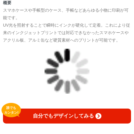
＜著者:作詞/挿画作成＞ 凛々風 猛 -リリカゼタケル
概要
☆本作品内で表現されている作詞20曲も掲載.
スマホケースや手帳型のケース、手帳などあらゆる小物に印刷が可
日本語版: https://amzn.asia/d/1pxD3g4
能です。
UV光を照射することで瞬時にインクが硬化して定着。これにより従
小説 [弛まぬ言霊] 挿画&グッズカタログ
来のインクジェットプリントでは対応できなかったスマホケースや
<デザイン画集:Comics Style Version.>
アクリル板、アルミ缶など硬質素材へのプリントが可能です。
＜著者:挿画作成＞ 凛々風 猛 -リリカゼタケル
日本語版: https://amzn.asia/d/fxD6D5U
小説 [弛まぬ言霊] <挿画:スケッチ&塗り絵ver.>
-挿画デザイン画集&グッズカタログ-
＜著者/小説:作詞:挿画作成＞
凛々風 猛-リリカゼタケル
https://amzn.asia/d/0dgbLm4e
誰でも
<デザイン画集&グッズカタログ>
カンタン!
自分でもデザインしてみる
＿＿＿＿＿＿＿＿＿＿＿＿＿＿＿＿＿＿＿＿＿＿
小説 [刺すように燃えるような眼差しは] -Version1.
挿画&グッズカタログ <デザイン画集:BEST版>