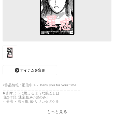
アイテムを変更
<作品情報 : 配信中.> -Thank you for your time.
＿＿＿＿＿＿＿＿＿＿＿＿＿＿＿＿＿＿＿＿＿＿
▶︎刺すように燃えるような眼差しは
[第2作品: 通常版.#小説のみ.]
＜著者＞ 凛々風 猛-リリカゼタケル
日本語版: https://amzn.asia/d/7GbUq3Z
英語版: https://amzn.asia/d/eLvAyy5
もっと見る
＿＿＿＿＿＿＿＿＿＿＿＿＿＿＿＿＿＿＿＿＿＿