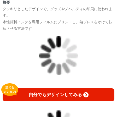
＜著者:作詞/挿画作成＞ 凛々風 猛 -リリカゼタケル
概要
☆本作品内で表現されている作詞20曲も掲載.
クッキリとしたデザインで、グッズやノベルティの印刷に使われま
日本語版: https://amzn.asia/d/1pxD3g4
す。
水性顔料インクを専用フィルムにプリントし、熱プレスをかけて転
小説 [弛まぬ言霊] 挿画&グッズカタログ
写させる方法です
<デザイン画集:Comics Style Version.>
＜著者:挿画作成＞ 凛々風 猛 -リリカゼタケル
日本語版: https://amzn.asia/d/fxD6D5U
小説 [弛まぬ言霊] <挿画:スケッチ&塗り絵ver.>
-挿画デザイン画集&グッズカタログ-
＜著者/小説:作詞:挿画作成＞
凛々風 猛-リリカゼタケル
https://amzn.asia/d/0dgbLm4e
誰でも
カンタン!
自分でもデザインしてみる
<デザイン画集&グッズカタログ>
＿＿＿＿＿＿＿＿＿＿＿＿＿＿＿＿＿＿＿＿＿＿
小説 [刺すように燃えるような眼差しは] -Version1.
挿画&グッズカタログ <デザイン画集:BEST版>