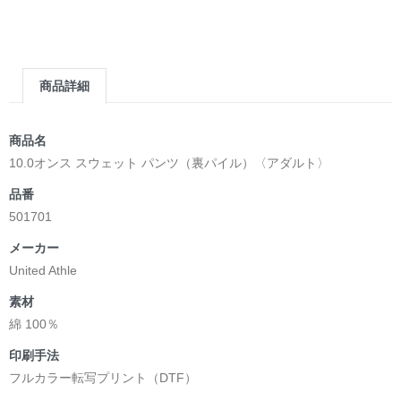
＿＿＿＿＿＿＿＿＿＿＿＿＿＿＿＿＿＿＿＿＿＿
▶︎求めない惑星 [小説/絵本版]
第2作品の章: “刺すように燃えるような眼差しは”部分
[主人公である小説家の遺作]を絵本化。
商品詳細
＜小説/絵本版＞ 凛々風猛 -ririkazetakeru
日本語版: https://amzn.asia/d/d7stkOV
英語版: https://amzn.asia/d/8u7Cebe
商品名
＿＿＿＿＿＿＿＿＿＿＿＿＿＿＿＿＿＿＿＿＿＿
10.0オンス スウェット パンツ（裏パイル）〈アダルト〉
▶︎刺すように燃えるような眼差しは [+挿画51作品版]
品番
＜著者: 絵本/挿画作成＞ 凛々風 猛 -リリカゼタケル
501701
日本語版: https://amzn.asia/d/8oNk92Q
英語版: https://amzn.asia/d/gDGn5nK
メーカー
United Athle
素材
<デザイン画集&グッズカタログ>
綿 100％
＿＿＿＿＿＿＿＿＿＿＿＿＿＿＿＿＿＿＿＿＿＿
印刷手法
小説 [弛まぬ言霊]
フルカラー転写プリント（DTF）
挿画&グッズカタログ <デザイン画集:BEST版>