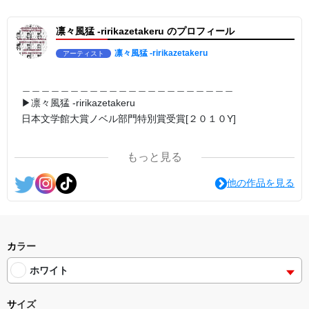
▶︎弛まぬ言霊[+挿画50作品版]
＜#小説 #作詞 20曲 #挿画 50作品>
凛々風猛 -ririkazetakeru のプロフィール
＜著者: 小説/作詞/挿画作成＞ 凛々風 猛 -リリカゼタケル
日本語版: https://amzn.asia/d/3czgKs8
英語版: https://amzn.asia/d/bpIME7s
凛々風猛 -ririkazetakeru
アーティスト
＿＿＿＿＿＿＿＿＿＿＿＿＿＿＿＿＿＿＿＿＿＿
＿＿＿＿＿＿＿＿＿＿＿＿＿＿＿＿＿＿＿＿＿＿
<グッズシリーズ>
＿＿＿＿＿＿＿＿＿＿＿＿＿＿＿＿＿＿＿＿＿＿
SUZURI ▶︎https://suzuri.jp/ririkazetakeru
▶︎凛々風猛 -ririkazetakeru
UP-T ▶︎up-t.jp/creator/66b9c067ae64e
日本文学館大賞ノベル部門特別賞受賞[２０１０Y]
＿＿＿＿＿＿＿＿＿＿＿＿＿＿＿＿＿＿＿＿＿＿
#小説 [弛まぬ言霊]
＿＿＿＿＿＿＿＿＿＿＿＿＿＿＿＿＿＿＿＿＿＿
挿画&グッズカタログ <デザイン画集:BEST版>
＜著者:作詞/挿画作成＞ 凛々風 猛 -リリカゼタケル
もっと見る
☆本作品内で表現されている作詞20曲も掲載.
https://amzn.asia/d/1pxD3g4
<作品情報:配信中.> -Thank you for your time.
他の作品を見る
#小説 [弛まぬ言霊] -挿画&グッズカタログ
＿＿＿＿＿＿＿＿＿＿＿＿＿＿＿＿＿＿＿＿＿＿
<デザイン画集:Comics Style Version.>
▶︎弛まぬ言霊
＜著者/挿画作成＞ 凛々風 猛-リリカゼタケル
[通常版:ロードムービー系ミュージカル小説のみ.]
https://amzn.asia/d/fxD6D5U
＜著者 : 作詞＞ 凛々風 猛 -リリカゼタケル
カラー
日本語版: https://amzn.asia/d/ipdf8cX
ホワイト
英語版: https://amzn.asia/d/1nwVIb6
＿＿＿＿＿＿＿＿＿＿＿＿＿＿＿＿＿＿＿＿＿＿
サイズ
▶︎弛まぬ言霊[+挿画50作品版]