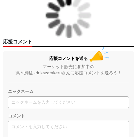
＜著者:挿画作成＞ 凛々風 猛 -リリカゼタケル
日本語版: https://amzn.asia/d/fMWTZVg
小説 [刺すように燃えるような眼差しは] -Version2.
挿画&グッズカタログ <デザイン画集:BEST版>
＜著者:絵本/挿画作成＞ 凛々風 猛 -リリカゼタケル
応援コメント
日本語版: https://amzn.asia/d/hMo8oB0
応援コメントを送る
▶︎小説 [刺すように燃えるような眼差しは]
マーケット販売に参加中の
-Comics Style Version.
凛々風猛 -ririkazetakeruさんに応援コメントを送ろう！
挿画&グッズカタログ <デザイン画集:BEST版>
＜著者/絵本:挿画作成＞ 凛々風 猛 -リリカゼタケル
日本語版: https://amzn.asia/d/gPVyU1t
ニックネーム
コメント
＿＿＿＿＿＿＿＿＿＿＿＿＿＿＿＿＿＿＿＿＿＿
▶︎SUZURI https://suzuri.jp/ririkazetakeru
▶︎UP-T up-t.jp/creator/66b9c067ae64e