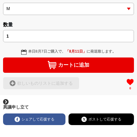
＜小説+作詞20曲+挿画50作品>
＜著者: 作詞/挿画作成＞ 凛々風 猛 -リリカゼタケル
日本語版: https://amzn.asia/d/3czgKs8
数量
英語版: https://amzn.asia/d/bpIME7s
▶︎弛まぬ言霊 <+挿画/スケッチ&塗り絵ver.版>
-ロードムービー系ミュージカル小説 +作詞20曲
本日
8月7日
ご購入で、
「
8月11日
」
に発送致します。
+挿画スケッチスタイル&塗り絵バージョン-
＜著者/小説:作詞:挿画作成＞
カートに追加
凛々風 猛-リリカゼタケル
https://amzn.asia/d/0cLT3VyF
欲しいものリストに追加する
0
<作品情報:配信中.> -Thank you for your time.
＿＿＿＿＿＿＿＿＿＿＿＿＿＿＿＿＿＿＿＿＿＿
▶︎刺すように燃えるような眼差しは
異議申し立て
[第2作品: 通常版.小説のみ.]
＜著者＞ 凛々風 猛 -リリカゼタケル
シェアして応援する
ポストして応援する
日本語版: https://amzn.asia/d/7GbUq3Z
英語版: https://amzn.asia/d/eLvAyy5