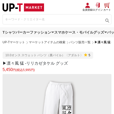
会員登録
ログイン
カート
Tシャツ
パーカー
ファッション
スマホケース・モバイルグッズ
バ
UP-Tマーケット
マーケットアイテムの検索
パンツ販売一覧
▶︎凛々風 猛
10.0オンス スウェット パンツ（裏パイル）〈アダルト〉
5
▶︎凛々風 猛 -リリカゼタケル グッズ
5,450
円(税込5,995円)