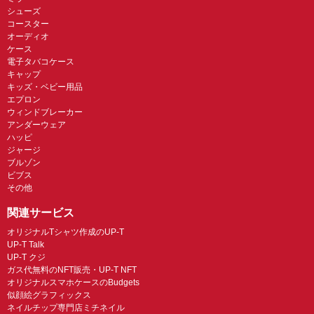
シューズ
コースター
オーディオ
ケース
電子タバコケース
キャップ
キッズ・ベビー用品
エプロン
ウィンドブレーカー
アンダーウェア
ハッピ
ジャージ
ブルゾン
ビブス
その他
関連サービス
オリジナルTシャツ作成のUP-T
UP-T Talk
UP-T クジ
ガス代無料のNFT販売・UP-T NFT
オリジナルスマホケースのBudgets
似顔絵グラフィックス
ネイルチップ専門店ミチネイル