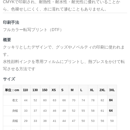
CMYKで印刷され、耐熱性・耐水性・耐光性に優れていることか
ら、色褪せしにくく、水に濡れて滲むこともありません。
印刷手法
フルカラー転写プリント（DTF）
概要
クッキリとしたデザインで、グッズやノベルティの印刷に使われま
す。
水性顔料インクを専用フィルムにプリントし、熱プレスをかけて転
写させる方法です
サイズ
単位：cm
110
130
150
XS
S
M
L
XL
2XL
3XL
84
着丈
44
52
60
63
66
70
74
78
82
64
身幅
33
37
43
46
49
52
55
58
61
肩幅
29
33
38
41
44
47
50
53
56
59