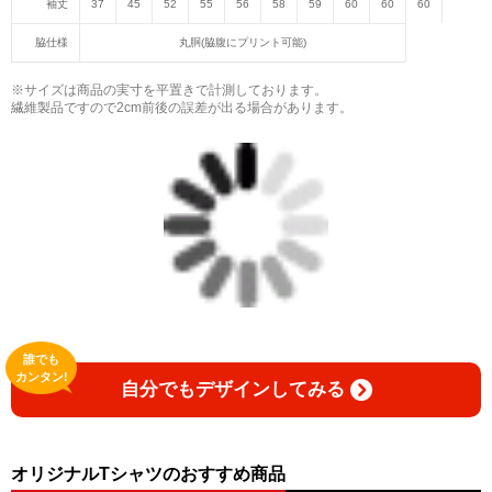
袖丈
37
45
52
55
56
58
59
60
60
60
脇仕様
丸胴(脇腹にプリント可能)
※サイズは商品の実寸を平置きで計測しております。
繊維製品ですので2cm前後の誤差が出る場合があります。
誰でも
カンタン!
自分でもデザインしてみる
オリジナルTシャツのおすすめ商品