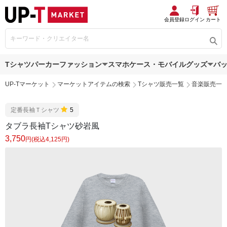
会員登録
ログイン
カート
Tシャツ
パーカー
ファッション
スマホケース・モバイルグッズ
バ
UP-Tマーケット
マーケットアイテムの検索
Tシャツ販売一覧
音楽販売一
定番長袖Ｔシャツ
5
タブラ長袖Tシャツ砂岩風
3,750
円(税込4,125円)