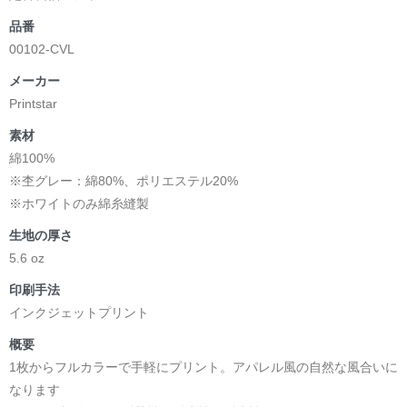
品番
00102-CVL
メーカー
Printstar
素材
綿100%
※杢グレー：綿80%、ポリエステル20%
※ホワイトのみ綿糸縫製
生地の厚さ
5.6 oz
印刷手法
インクジェットプリント
概要
1枚からフルカラーで手軽にプリント。アパレル風の自然な風合いに
なります