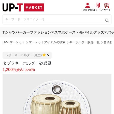
会員登録
ログイン
カート
Tシャツ
パーカー
ファッション
スマホケース・モバイルグッズ
バ
UP-Tマーケット
マーケットアイテムの検索
キーホルダー販売一覧
音楽販
レザーキーホルダー (丸型)
5
タブラキーホルダー砂岩風
1,200
円(税込1,320円)