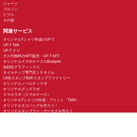
ジャージ
ブルゾン
ビブス
その他
関連サービス
オリジナルTシャツ作成のUP-T
UP-T Talk
UP-T クジ
ガス代無料のNFT販売・UP-T NFT
オリジナルスマホケースのBudgets
似顔絵グラフィックス
ネイルチップ専門店ミチネイル
LINEスタンプ制作スタンプファクトリー
オリジナルノベルティラボ
オリジナルグッズラボ
スマホラボ（スマホケース）
オリジナルTシャツの作成・プリント「TMIX」
オリジナルエコバッグを作ろう！
オリジナルタンブラー・サーモスを作ろう