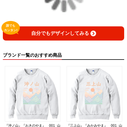
▶︎GICLEEPOD
https://gicleepod.com/store/artist-ririkazetakeru
誰でも
カンタン!
自分でもデザインしてみる
ブランド一覧のおすすめ商品
『沖ノ山』『おきのやま』 001_山
『三上山』『みかみやま』 001_山