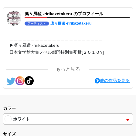
▶︎弛まぬ言霊[+挿画50作品版]
＜#小説 #作詞 20曲 #挿画 50作品>
凛々風猛 -ririkazetakeru のプロフィール
＜著者: 小説/作詞/挿画作成＞ 凛々風 猛 -リリカゼタケル
日本語版: https://amzn.asia/d/3czgKs8
英語版: https://amzn.asia/d/bpIME7s
凛々風猛 -ririkazetakeru
アーティスト
＿＿＿＿＿＿＿＿＿＿＿＿＿＿＿＿＿＿＿＿＿＿
＿＿＿＿＿＿＿＿＿＿＿＿＿＿＿＿＿＿＿＿＿＿
<グッズシリーズ>
＿＿＿＿＿＿＿＿＿＿＿＿＿＿＿＿＿＿＿＿＿＿
SUZURI ▶︎https://suzuri.jp/ririkazetakeru
▶︎凛々風猛 -ririkazetakeru
UP-T ▶︎up-t.jp/creator/66b9c067ae64e
日本文学館大賞ノベル部門特別賞受賞[２０１０Y]
＿＿＿＿＿＿＿＿＿＿＿＿＿＿＿＿＿＿＿＿＿＿
#小説 [弛まぬ言霊]
＿＿＿＿＿＿＿＿＿＿＿＿＿＿＿＿＿＿＿＿＿＿
挿画&グッズカタログ <デザイン画集:BEST版>
＜著者:作詞/挿画作成＞ 凛々風 猛 -リリカゼタケル
もっと見る
☆本作品内で表現されている作詞20曲も掲載.
https://amzn.asia/d/1pxD3g4
<作品情報:配信中.> -Thank you for your time.
他の作品を見る
#小説 [弛まぬ言霊] -挿画&グッズカタログ
＿＿＿＿＿＿＿＿＿＿＿＿＿＿＿＿＿＿＿＿＿＿
<デザイン画集:Comics Style Version.>
▶︎弛まぬ言霊
＜著者/挿画作成＞ 凛々風 猛-リリカゼタケル
[通常版:ロードムービー系ミュージカル小説のみ.]
https://amzn.asia/d/fxD6D5U
＜著者 : 作詞＞ 凛々風 猛 -リリカゼタケル
カラー
日本語版: https://amzn.asia/d/ipdf8cX
ホワイト
英語版: https://amzn.asia/d/1nwVIb6
＿＿＿＿＿＿＿＿＿＿＿＿＿＿＿＿＿＿＿＿＿＿
サイズ
▶︎弛まぬ言霊[+挿画50作品版]