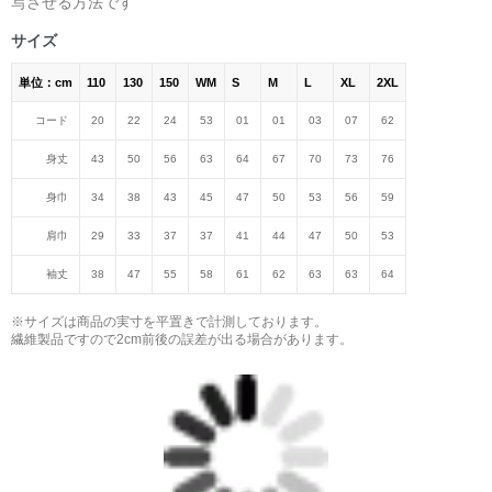
写させる方法です
＜著者:挿画作成＞ 凛々風 猛 -リリカゼタケル
日本語版: https://amzn.asia/d/fMWTZVg
サイズ
単位：cm
110
130
150
WM
S
M
L
XL
2XL
小説 [刺すように燃えるような眼差しは] -Version2.
挿画&グッズカタログ <デザイン画集:BEST版>
コード
20
22
24
53
01
01
03
07
62
＜著者:絵本/挿画作成＞ 凛々風 猛 -リリカゼタケル
身丈
43
50
56
63
64
67
70
73
76
日本語版: https://amzn.asia/d/hMo8oB0
身巾
34
38
43
45
47
50
53
56
59
▶︎小説 [刺すように燃えるような眼差しは]
肩巾
29
33
37
37
41
44
47
50
53
-Comics Style Version.
挿画&グッズカタログ <デザイン画集:BEST版>
袖丈
38
47
55
58
61
62
63
63
64
＜著者/絵本:挿画作成＞ 凛々風 猛 -リリカゼタケル
日本語版: https://amzn.asia/d/gPVyU1t
※サイズは商品の実寸を平置きで計測しております。
繊維製品ですので2cm前後の誤差が出る場合があります。
＿＿＿＿＿＿＿＿＿＿＿＿＿＿＿＿＿＿＿＿＿＿
▶︎SUZURI https://suzuri.jp/ririkazetakeru
▶︎UP-T up-t.jp/creator/66b9c067ae64e