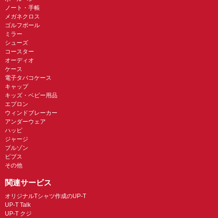
ノート・手帳
メガネクロス
ゴルフボール
ミラー
シューズ
コースター
オーディオ
ケース
電子タバコケース
キャップ
キッズ・ベビー用品
エプロン
ウィンドブレーカー
アンダーウェア
ハッピ
ジャージ
ブルゾン
ビブス
その他
関連サービス
オリジナルTシャツ作成のUP-T
UP-T Talk
UP-T クジ