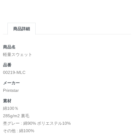
＿＿＿＿＿＿＿＿＿＿＿＿＿＿＿＿＿＿＿＿＿＿
▶︎求めない惑星 [小説/絵本版]
第2作品の章: “刺すように燃えるような眼差しは”部分
[主人公である小説家の遺作]を絵本化。
商品詳細
＜小説/絵本版＞ 凛々風猛 -ririkazetakeru
日本語版: https://amzn.asia/d/d7stkOV
英語版: https://amzn.asia/d/8u7Cebe
商品名
＿＿＿＿＿＿＿＿＿＿＿＿＿＿＿＿＿＿＿＿＿＿
軽量スウェット
▶︎刺すように燃えるような眼差しは [+挿画51作品版]
品番
＜著者: 絵本/挿画作成＞ 凛々風 猛 -リリカゼタケル
00219-MLC
日本語版: https://amzn.asia/d/8oNk92Q
英語版: https://amzn.asia/d/gDGn5nK
メーカー
Printstar
素材
<デザイン画集&グッズカタログ>
綿100％
＿＿＿＿＿＿＿＿＿＿＿＿＿＿＿＿＿＿＿＿＿＿
285g/m2 裏毛
小説 [弛まぬ言霊]
杢グレー : 綿90% ポリエステル10%
挿画&グッズカタログ <デザイン画集:BEST版>
その他 : 綿100%