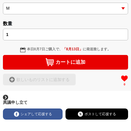
＜小説+作詞20曲+挿画50作品>
＜著者: 作詞/挿画作成＞ 凛々風 猛 -リリカゼタケル
日本語版: https://amzn.asia/d/3czgKs8
数量
英語版: https://amzn.asia/d/bpIME7s
▶︎弛まぬ言霊 <+挿画/スケッチ&塗り絵ver.版>
-ロードムービー系ミュージカル小説 +作詞20曲
本日
8月7日
ご購入で、
「
8月13日
」
に発送致します。
+挿画スケッチスタイル&塗り絵バージョン-
＜著者/小説:作詞:挿画作成＞
カートに追加
凛々風 猛-リリカゼタケル
https://amzn.asia/d/0cLT3VyF
欲しいものリストに追加する
0
<作品情報:配信中.> -Thank you for your time.
＿＿＿＿＿＿＿＿＿＿＿＿＿＿＿＿＿＿＿＿＿＿
▶︎刺すように燃えるような眼差しは
異議申し立て
[第2作品: 通常版.小説のみ.]
＜著者＞ 凛々風 猛 -リリカゼタケル
シェアして応援する
ポストして応援する
日本語版: https://amzn.asia/d/7GbUq3Z
英語版: https://amzn.asia/d/eLvAyy5