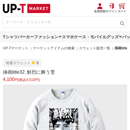
会員登録
ログイン
カート
Tシャツ
パーカー
ファッション
スマホケース・モバイルグッズ
バ
UP-Tマーケット
マーケットアイテムの検索
スウェット販売一覧
挿画titl
軽量スウェット
5
挿画title32. 鮮烈に舞う雪
4,100
円(税込4,510円)