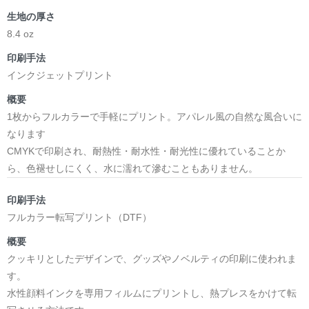
＜著者:作詞/挿画作成＞ 凛々風 猛 -リリカゼタケル
生地の厚さ
☆本作品内で表現されている作詞20曲も掲載.
日本語版: https://amzn.asia/d/1pxD3g4
8.4 oz
印刷手法
小説 [弛まぬ言霊] 挿画&グッズカタログ
インクジェットプリント
<デザイン画集:Comics Style Version.>
＜著者:挿画作成＞ 凛々風 猛 -リリカゼタケル
概要
日本語版: https://amzn.asia/d/fxD6D5U
1枚からフルカラーで手軽にプリント。アパレル風の自然な風合いに
なります
小説 [弛まぬ言霊] <挿画:スケッチ&塗り絵ver.>
CMYKで印刷され、耐熱性・耐水性・耐光性に優れていることか
-挿画デザイン画集&グッズカタログ-
ら、色褪せしにくく、水に濡れて滲むこともありません。
＜著者/小説:作詞:挿画作成＞
凛々風 猛-リリカゼタケル
印刷手法
https://amzn.asia/d/0dgbLm4e
フルカラー転写プリント（DTF）
概要
<デザイン画集&グッズカタログ>
クッキリとしたデザインで、グッズやノベルティの印刷に使われま
＿＿＿＿＿＿＿＿＿＿＿＿＿＿＿＿＿＿＿＿＿＿
す。
小説 [刺すように燃えるような眼差しは] -Version1.
水性顔料インクを専用フィルムにプリントし、熱プレスをかけて転
挿画&グッズカタログ <デザイン画集:BEST版>