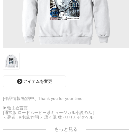
アイテムを変更
[作品情報/配信中.]-Thank you for your time.
＿＿＿＿＿＿＿＿＿＿＿＿＿＿＿＿＿＿＿＿＿＿
▶︎弛まぬ言霊
[通常版:ロードムービー系ミュージカル小説のみ.]
＜著者 : #小説/作詞＞ 凛々風 猛 -リリカゼタケル
日本語版: https://amzn.asia/d/ipdf8cX
英語版: https://amzn.asia/d/1nwVIb6
もっと見る
＿＿＿＿＿＿＿＿＿＿＿＿＿＿＿＿＿＿＿＿＿＿