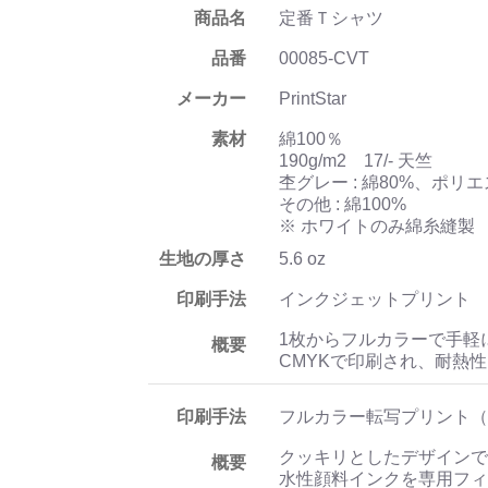
商品名
定番Ｔシャツ
品番
00085-CVT
メーカー
PrintStar
素材
綿100％
190g/m2 17/- 天竺
杢グレー : 綿80%、ポリエ
その他 : 綿100%
※ ホワイトのみ綿糸縫製
生地の厚さ
5.6 oz
印刷手法
インクジェットプリント
1枚からフルカラーで手軽
概要
CMYKで印刷され、耐熱
印刷手法
フルカラー転写プリント（
クッキリとしたデザインで
概要
水性顔料インクを専用フィ