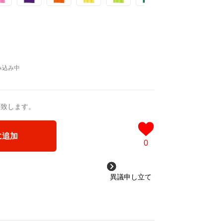
送致します。
に追加
0
異議申し立て