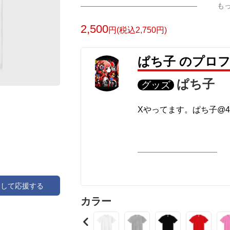
も
2,500
円(税込2,750円)
ぱち子 のプロ
ぱち子
グッズ
Xやってます。ぱち子@49p
アして応援する
カラー