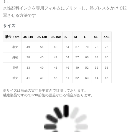
す。
水性顔料インクを専用フィルムにプリントし、熱プレスをかけて転
写させる方法です
サイズ
単位：cm
JS 110
JS 130
JS 150
S
M
L
XL
XXL
着丈
49
56
60
64
67
70
73
76
身幅
38
45
49
54
57
60
63
66
肩幅
33
40
43
46
49
52
55
58
袖丈
41
49
56
61
62
63
64
65
※サイズは商品の実寸を平置きで計測しております。
繊維製品ですので2cm前後の誤差が出る場合があります。