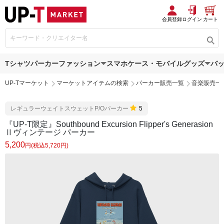
会員登録
ログイン
カート
Tシャツ
パーカー
ファッション
スマホケース・モバイルグッズ
バ
UP-Tマーケット
マーケットアイテムの検索
パーカー販売一覧
音楽販売一
レギュラーウェイトスウェットP/Oパーカー
5
『UP-T限定』Southbound Excursion Flipper's Generasion
Ⅱヴィンテージ パーカー
5,200
円(税込5,720円)