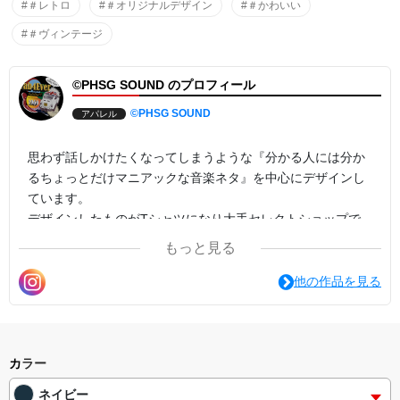
#＃レトロ
#＃オリジナルデザイン
#＃かわいい
#＃ヴィンテージ
©PHSG SOUND のプロフィール
©PHSG SOUND
アパレル
思わず話しかけたくなってしまうような『分かる人には分か
るちょっとだけマニアックな音楽ネタ』を中心にデザインし
ています。
デザインしたものがTシャツになり大手セレクトショップで
も販売されたこともあります。
もっと見る
既存のデザインをカスタムして店舗限定デザインにしたり、
他の作品を見る
新規デザイン依頼やご意見ご要望等ございましたらお気軽に
お問い合わせ下さい。
ronnie19460401@gmail.com
カラー
ネイビー