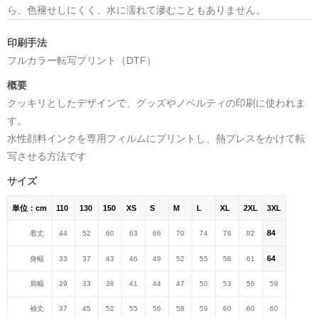
ら、色褪せしにくく、水に濡れて滲むこともありません。
印刷手法
フルカラー転写プリント（DTF）
概要
クッキリとしたデザインで、グッズやノベルティの印刷に使われま
す。
水性顔料インクを専用フィルムにプリントし、熱プレスをかけて転
写させる方法です
サイズ
単位：cm
110
130
150
XS
S
M
L
XL
2XL
3XL
84
着丈
44
52
60
63
66
70
74
78
82
64
身幅
33
37
43
46
49
52
55
58
61
肩幅
29
33
38
41
44
47
50
53
56
59
袖丈
37
45
52
55
56
58
59
60
60
60