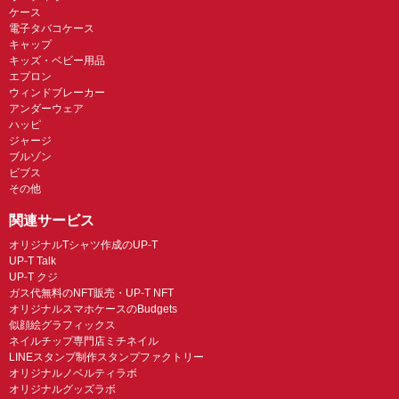
ケース
電子タバコケース
キャップ
キッズ・ベビー用品
エプロン
ウィンドブレーカー
アンダーウェア
ハッピ
ジャージ
ブルゾン
ビブス
その他
関連サービス
オリジナルTシャツ作成のUP-T
UP-T Talk
UP-T クジ
ガス代無料のNFT販売・UP-T NFT
オリジナルスマホケースのBudgets
似顔絵グラフィックス
ネイルチップ専門店ミチネイル
LINEスタンプ制作スタンプファクトリー
オリジナルノベルティラボ
オリジナルグッズラボ