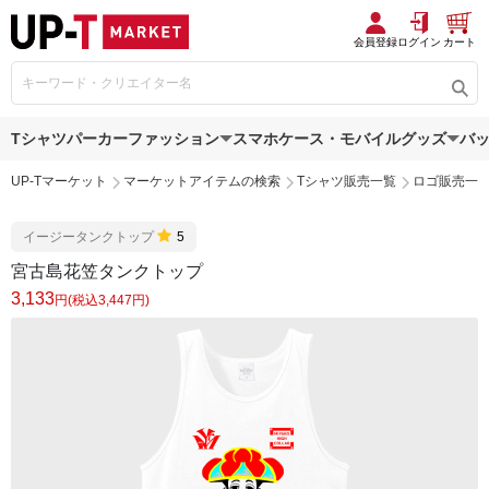
会員登録
ログイン
カート
Tシャツ
パーカー
ファッション
スマホケース・モバイルグッズ
バ
UP-Tマーケット
マーケットアイテムの検索
Tシャツ販売一覧
ロゴ販売一
イージータンクトップ
5
宮古島花笠タンクトップ
3,133
円(税込3,447円)