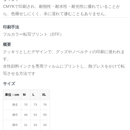
CMYKで印刷され、耐熱性・耐水性・耐光性に優れていることか
ら、色褪せしにくく、水に濡れて滲むこともありません。
印刷手法
フルカラー転写プリント（DTF）
概要
クッキリとしたデザインで、グッズやノベルティの印刷に使われま
す。
水性顔料インクを専用フィルムにプリントし、熱プレスをかけて転
写させる方法です
サイズ
単位：cm
M
L
XL
身丈
70
73
76
身巾
49
52
55
肩巾
31
33
33