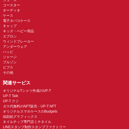
コースター
オーディオ
ケース
電子タバコケース
キャップ
キッズ・ベビー用品
エプロン
ウィンドブレーカー
アンダーウェア
ハッピ
ジャージ
ブルゾン
ビブス
その他
関連サービス
オリジナルTシャツ作成のUP-T
UP-T Talk
UP-T クジ
ガス代無料のNFT販売・UP-T NFT
オリジナルスマホケースのBudgets
似顔絵グラフィックス
ネイルチップ専門店ミチネイル
LINEスタンプ制作スタンプファクトリー