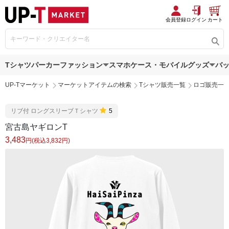
会員登録
ログイン
カート
Tシャツ
パーカー
ファッション
スマホケース・モバイルグッズ
バ
UP-Tマーケット
マーケットアイテムの検索
Tシャツ販売一覧
ロゴ販売一
リブ付 ロングスリーブＴシャツ
5
宮古島ヤギロンT
3,483
円(税込3,832円)