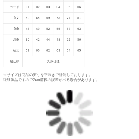
コード
01
02
03
04
05
06
身丈
62
65
69
73
77
81
身巾
46
49
52
55
58
63
肩巾
39
42
44
48
52
56
袖丈
58
60
62
63
64
65
脇仕様
丸胴仕様
※サイズは商品の実寸を平置きで計測しております。
繊維製品ですので2cm前後の誤差が出る場合があります。