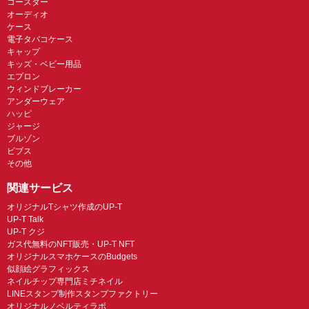
コースター
オーディオ
ケース
電子タバコケース
キャップ
キッズ・ベビー用品
エプロン
ウィンドブレーカー
アンダーウェア
ハッピ
ジャージ
ブルゾン
ビブス
その他
関連サービス
オリジナルTシャツ作成のUP-T
UP-T Talk
UP-T クジ
ガス代無料のNFT販売・UP-T NFT
オリジナルスマホケースのBudgets
似顔絵グラフィックス
ネイルチップ専門店ミチネイル
LINEスタンプ制作スタンプファクトリー
オリジナルノベルティラボ