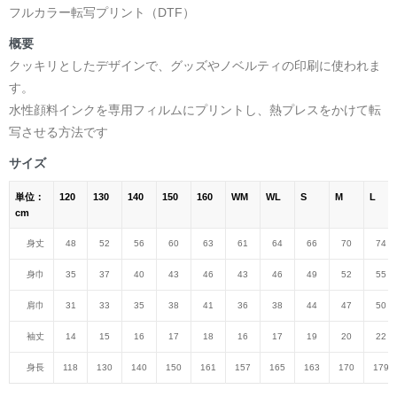
フルカラー転写プリント（DTF）
概要
クッキリとしたデザインで、グッズやノベルティの印刷に使われま
す。
水性顔料インクを専用フィルムにプリントし、熱プレスをかけて転
写させる方法です
サイズ
単位：
120
130
140
150
160
WM
WL
S
M
L
cm
身丈
48
52
56
60
63
61
64
66
70
74
身巾
35
37
40
43
46
43
46
49
52
55
肩巾
31
33
35
38
41
36
38
44
47
50
袖丈
14
15
16
17
18
16
17
19
20
22
身長
118
130
140
150
161
157
165
163
170
179