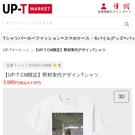
会員登録
ログイン
カート
Tシャツ
パーカー
ファッション
スマホケース・モバイルグッズ
バ
UP-Tマーケット
【UP-T CM限定】野村実代デザインTシャツ
定番Ｔシャツ EVENT SAME
5
【UP-T CM限定】野村実代デザインTシャツ
3,980
円(税込4,378円)
3D