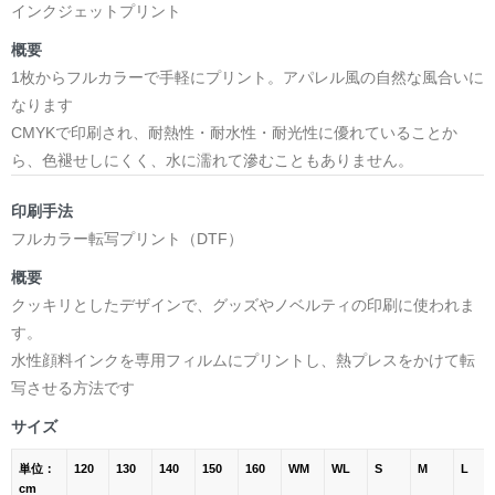
インクジェットプリント
概要
1枚からフルカラーで手軽にプリント。アパレル風の自然な風合いに
なります
CMYKで印刷され、耐熱性・耐水性・耐光性に優れていることか
ら、色褪せしにくく、水に濡れて滲むこともありません。
印刷手法
フルカラー転写プリント（DTF）
概要
クッキリとしたデザインで、グッズやノベルティの印刷に使われま
す。
水性顔料インクを専用フィルムにプリントし、熱プレスをかけて転
写させる方法です
サイズ
単位：
120
130
140
150
160
WM
WL
S
M
L
cm