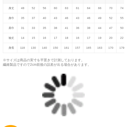
身丈
48
52
56
60
63
61
64
66
70
74
身巾
35
37
40
43
46
43
46
49
52
55
肩巾
31
33
35
38
41
36
38
44
47
50
袖丈
14
15
16
17
18
16
17
19
20
22
身長
118
130
140
150
161
157
165
163
170
179
※サイズは商品の実寸を平置きで計測しております。
繊維製品ですので2cm前後の誤差が出る場合があります。