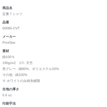
商品名
定番Ｔシャツ
品番
00085-CVT
メーカー
PrintStar
素材
綿100％
190g/m2 17/- 天竺
杢グレー : 綿80%、ポリエステル20%
その他 : 綿100%
※ ホワイトのみ綿糸縫製
生地の厚さ
5.6 oz
印刷手法