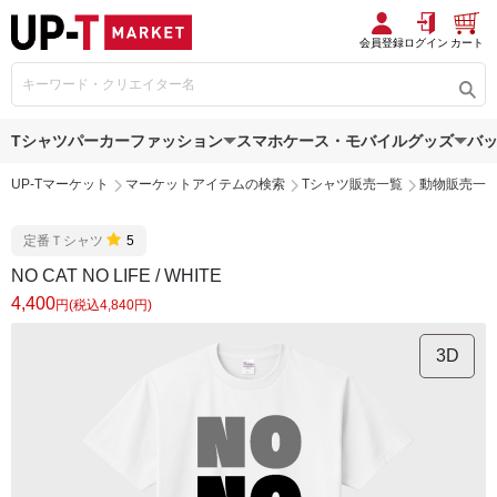
会員登録
ログイン
カート
Tシャツ
パーカー
ファッション
スマホケース・モバイルグッズ
バ
UP-Tマーケット
マーケットアイテムの検索
Tシャツ販売一覧
動物販売一
定番Ｔシャツ
5
NO CAT NO LIFE / WHITE
4,400
円(税込4,840円)
3D