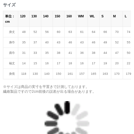
サイズ
単位：
120
130
140
150
160
WM
WL
S
M
L
cm
身丈
48
52
56
60
63
61
64
66
70
74
身巾
35
37
40
43
46
43
46
49
52
55
肩巾
31
33
35
38
41
36
38
44
47
50
袖丈
14
15
16
17
18
16
17
19
20
22
身長
118
130
140
150
161
157
165
163
170
179
※サイズは商品の実寸を平置きで計測しております。
繊維製品ですので2cm前後の誤差が出る場合があります。