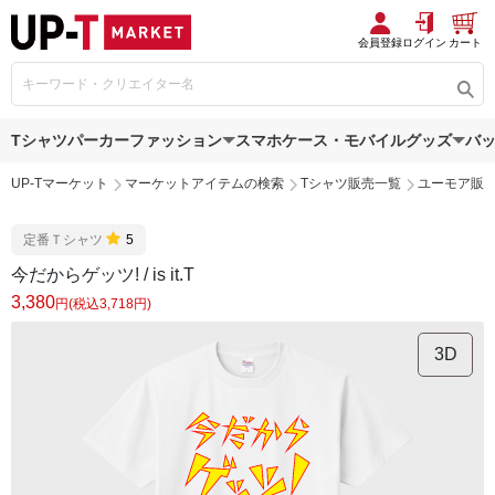
会員登録
ログイン
カート
Tシャツ
パーカー
ファッション
スマホケース・モバイルグッズ
バ
UP-Tマーケット
マーケットアイテムの検索
Tシャツ販売一覧
ユーモア販
定番Ｔシャツ
5
今だからゲッツ! / is it.T
3,380
円(税込3,718円)
3D