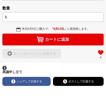
数量
本日
8月9日
ご購入で、
「
8月13日
」
に発送致します。
カートに追加
欲しいものリストに追加する
0
異議申し立て
シェアして応援する
ポストして応援する