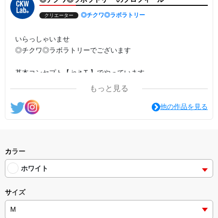
◎チクワ◎ラボラトリー
クリエーター
いらっしゃいませ
◎チクワ◎ラボラトリーでございます
基本コンセプト【 is it.T 】でやっています
① それは、 T
もっと見る
②「いじって〜」
他の作品を見る
見た人が、思わず『イジりたい』と思ってしまうような
そんなデザインを基本に創って行きたいと思います
どうぞ、ごゆっくり ご覧ください
カラー
ホワイト
サイズ