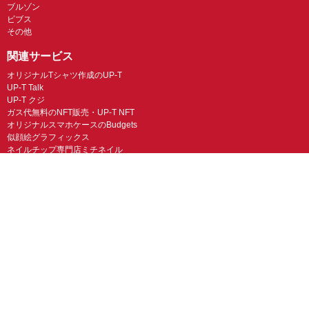
ブルゾン
ビブス
その他
関連サービス
オリジナルTシャツ作成のUP-T
UP-T Talk
UP-T クジ
ガス代無料のNFT販売・UP-T NFT
オリジナルスマホケースのBudgets
似顔絵グラフィックス
ネイルチップ専門店ミチネイル
LINEスタンプ制作スタンプファクトリー
オリジナルノベルティラボ
オリジナルグッズラボ
スマホラボ（スマホケース）
オリジナルTシャツの作成・プリント「TMIX」
オリジナルエコバッグを作ろう！
オリジナルタンブラー・サーモスを作ろう