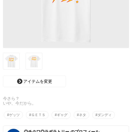
アイテムを変更
今さら？
いや、今だから。
#ゲッツ
#ＧＥＴＳ
#ギャグ
#ネタ
#ダンディ
◎チクワ◎ラボラトリー のプロフィール