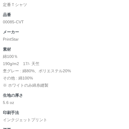
定番Ｔシャツ
品番
00085-CVT
メーカー
PrintStar
素材
綿100％
190g/m2 17/- 天竺
杢グレー : 綿80%、ポリエステル20%
その他 : 綿100%
※ ホワイトのみ綿糸縫製
生地の厚さ
5.6 oz
印刷手法
インクジェットプリント