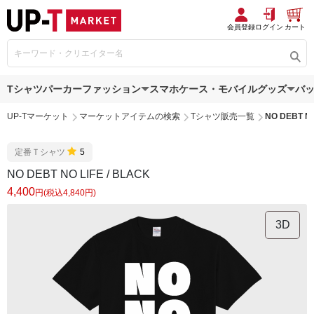
会員登録
ログイン
カート
Tシャツ
パーカー
ファッション
スマホケース・モバイルグッズ
バ
UP-Tマーケット
マーケットアイテムの検索
Tシャツ販売一覧
NO DEBT NO
定番Ｔシャツ
5
NO DEBT NO LIFE / BLACK
4,400
円(税込4,840円)
3D