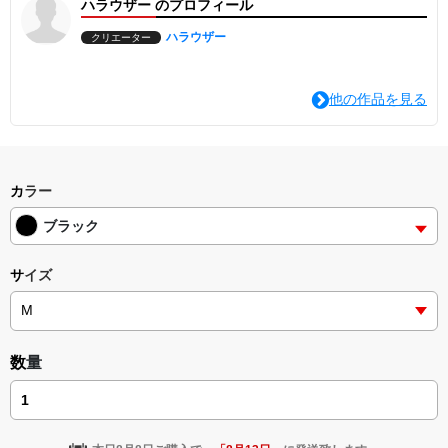
ハラウザー のプロフィール
背負っているからこそ、前に進む。
ハラウザー
クリエーター
サイズ表（cm）
サイズ 身丈 身幅 肩幅 袖丈 目安身長
他の作品を見る
S 66 49 44 19 163
M 70 52 47 20 170
L 74 50 50 22 179
XL 78 58 53 24 181
XXL 82 61 56 26 183
XXXL 84 64 59 26 186
カラー
・5.6oz コットンTシャツ
ブラック
・ユニセックス
・程よい厚みで日常使いに最適
・受注生産アイテム
サイズ
・送料無料
【発送について】
本商品は受注生産となります。
ご注文から7〜10日程度で発送いたします。
数量