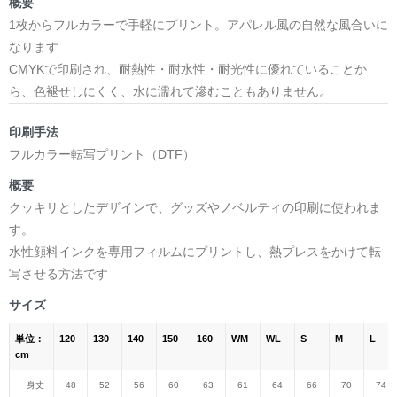
概要
1枚からフルカラーで手軽にプリント。アパレル風の自然な風合いに
なります
CMYKで印刷され、耐熱性・耐水性・耐光性に優れていることか
ら、色褪せしにくく、水に濡れて滲むこともありません。
印刷手法
フルカラー転写プリント（DTF）
概要
クッキリとしたデザインで、グッズやノベルティの印刷に使われま
す。
水性顔料インクを専用フィルムにプリントし、熱プレスをかけて転
写させる方法です
サイズ
単位：
120
130
140
150
160
WM
WL
S
M
L
cm
身丈
48
52
56
60
63
61
64
66
70
74