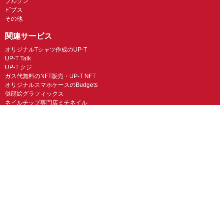
ブルゾン
ビブス
その他
関連サービス
オリジナルTシャツ作成のUP-T
UP-T Talk
UP-T クジ
ガス代無料のNFT販売・UP-T NFT
オリジナルスマホケースのBudgets
似顔絵グラフィックス
ネイルチップ専門店ミチネイル
LINEスタンプ制作スタンプファクトリー
オリジナルノベルティラボ
オリジナルグッズラボ
スマホラボ（スマホケース）
オリジナルTシャツの作成・プリント「TMIX」
オリジナルエコバッグを作ろう！
オリジナルタンブラー・サーモスを作ろう
© UP-T 丸井織物株式会社 All Rights Reserved.