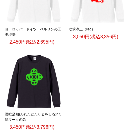
ヨーロッパ ドイツ ベルリンの工
欣求浄土（red）
事現場
3,050円(税込3,356円)
2,450円(税込2,695円)
吾唯足知(われただたりるをしる)h.t.
緑マークのみ
3,450円(税込3,796円)