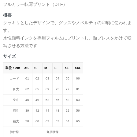
フルカラー転写プリント（DTF）
概要
クッキリとしたデザインで、グッズやノベルティの印刷に使われま
す。
水性顔料インクを専用フィルムにプリントし、熱プレスをかけて転
写させる方法です
サイズ
単位：cm
XS
S
M
L
XL
XXL
コード
01
02
03
04
05
06
身丈
62
65
69
73
77
81
身巾
46
49
52
55
58
63
肩巾
39
42
44
48
52
56
袖丈
58
60
62
63
64
65
脇仕様
丸胴仕様