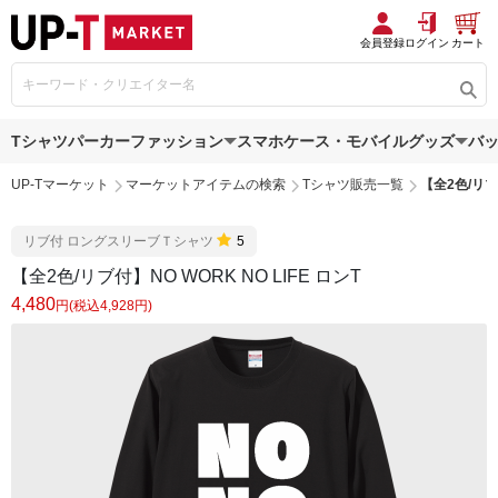
会員登録
ログイン
カート
Tシャツ
パーカー
ファッション
スマホケース・モバイルグッズ
バ
UP-Tマーケット
マーケットアイテムの検索
Tシャツ販売一覧
【全2色/リブ付
リブ付 ロングスリーブＴシャツ
5
【全2色/リブ付】NO WORK NO LIFE ロンT
4,480
円(税込4,928円)