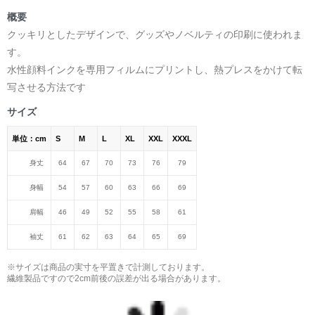
概要
クッキリとしたデザインで、グッズやノベルティの印刷に使われま
す。
水性顔料インクを専用フィルムにプリントし、熱プレスをかけて転
写させる方法です
サイズ
単位：cm
S
M
L
XL
XXL
XXXL
身丈
64
67
70
73
76
79
身幅
54
57
60
63
66
69
肩幅
46
49
52
55
58
61
袖丈
61
62
63
64
65
69
※サイズは商品の実寸を平置きで計測しております。
繊維製品ですので2cm前後の誤差が出る場合があります。