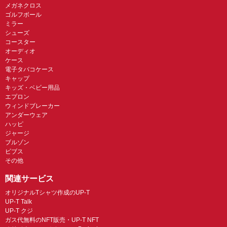
メガネクロス
ゴルフボール
ミラー
シューズ
コースター
オーディオ
ケース
電子タバコケース
キャップ
キッズ・ベビー用品
エプロン
ウィンドブレーカー
アンダーウェア
ハッピ
ジャージ
ブルゾン
ビブス
その他
関連サービス
オリジナルTシャツ作成のUP-T
UP-T Talk
UP-T クジ
ガス代無料のNFT販売・UP-T NFT