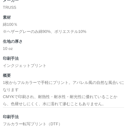
メーカー
TRUSS
素材
綿100％
※ヘザーグレーのみ綿90%、ポリエステル10%
生地の厚さ
10 oz
印刷手法
インクジェットプリント
概要
1枚からフルカラーで手軽にプリント。アパレル風の自然な風合いに
なります
CMYKで印刷され、耐熱性・耐水性・耐光性に優れていることか
ら、色褪せしにくく、水に濡れて滲むこともありません。
印刷手法
フルカラー転写プリント（DTF）