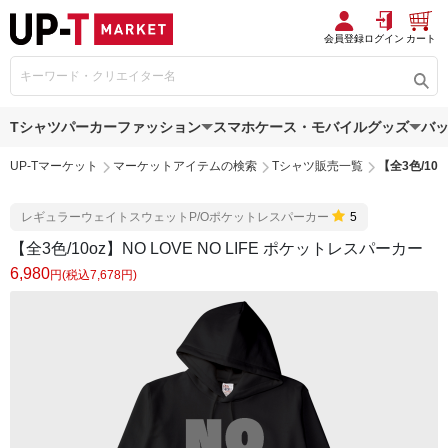
会員登録
ログイン
カート
Tシャツ
パーカー
ファッション
スマホケース・モバイルグッズ
バ
UP-Tマーケット
マーケットアイテムの検索
Tシャツ販売一覧
【全3色/10o
レギュラーウェイトスウェットP/Oポケットレスパーカー
5
【全3色/10oz】NO LOVE NO LIFE ポケットレスパーカー
6,980
円(税込7,678円)