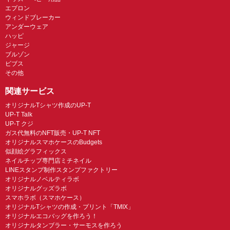
エプロン
ウィンドブレーカー
アンダーウェア
ハッピ
ジャージ
ブルゾン
ビブス
その他
関連サービス
オリジナルTシャツ作成のUP-T
UP-T Talk
UP-T クジ
ガス代無料のNFT販売・UP-T NFT
オリジナルスマホケースのBudgets
似顔絵グラフィックス
ネイルチップ専門店ミチネイル
LINEスタンプ制作スタンプファクトリー
オリジナルノベルティラボ
オリジナルグッズラボ
スマホラボ（スマホケース）
オリジナルTシャツの作成・プリント「TMIX」
オリジナルエコバッグを作ろう！
オリジナルタンブラー・サーモスを作ろう