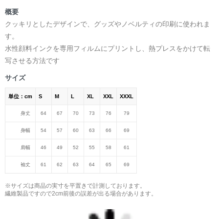
概要
クッキリとしたデザインで、グッズやノベルティの印刷に使われま
す。
水性顔料インクを専用フィルムにプリントし、熱プレスをかけて転
写させる方法です
サイズ
単位：cm
S
M
L
XL
XXL
XXXL
身丈
64
67
70
73
76
79
身幅
54
57
60
63
66
69
肩幅
46
49
52
55
58
61
袖丈
61
62
63
64
65
69
※サイズは商品の実寸を平置きで計測しております。
繊維製品ですので2cm前後の誤差が出る場合があります。