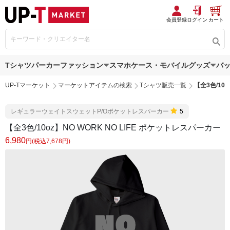
会員登録
ログイン
カート
Tシャツ
パーカー
ファッション
スマホケース・モバイルグッズ
バ
UP-Tマーケット
マーケットアイテムの検索
Tシャツ販売一覧
【全3色/10
レギュラーウェイトスウェットP/Oポケットレスパーカー
5
【全3色/10oz】NO WORK NO LIFE ポケットレスパーカー
6,980
円(税込7,678円)