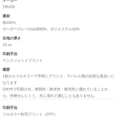
メーカー
TRUSS
素材
綿100％
※ヘザーグレーのみ綿90%、ポリエステル10%
生地の厚さ
10 oz
印刷手法
インクジェットプリント
概要
1枚からフルカラーで手軽にプリント。アパレル風の自然な風合いに
なります
CMYKで印刷され、耐熱性・耐水性・耐光性に優れていることか
ら、色褪せしにくく、水に濡れて滲むこともありません。
印刷手法
フルカラー転写プリント（DTF）