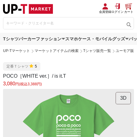
会員登録
ログイン
カート
Tシャツ
パーカー
ファッション
スマホケース・モバイルグッズ
バ
UP-Tマーケット
マーケットアイテムの検索
Tシャツ販売一覧
ユーモア販
定番Ｔシャツ
5
POCO［WHITE ver.］/ is it.T
3,080
円(税込3,388円)
3D