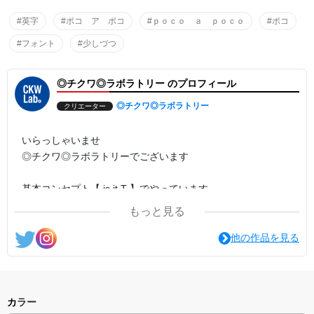
のんびり行こうよ。
#英字
#ポコ ア ポコ
#ｐｏｃｏ ａ ｐｏｃｏ
#ポコ
#フォント
#少しづつ
◎チクワ◎ラボラトリー のプロフィール
◎チクワ◎ラボラトリー
クリエーター
いらっしゃいませ
◎チクワ◎ラボラトリーでございます
基本コンセプト【 is it.T 】でやっています
① それは、 T
もっと見る
②「いじって〜」
他の作品を見る
見た人が、思わず『イジりたい』と思ってしまうような
そんなデザインを基本に創って行きたいと思います
どうぞ、ごゆっくり ご覧ください
カラー