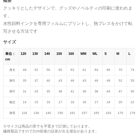
概要
クッキリとしたデザインで、グッズやノベルティの印刷に使われま
す。
水性顔料インクを専用フィルムにプリントし、熱プレスをかけて転
写させる方法です
サイズ
単位：
120
130
140
150
160
WM
WL
S
M
L
cm
身丈
48
52
56
60
63
61
64
66
70
74
身巾
35
37
40
43
46
43
46
49
52
55
肩巾
31
33
35
38
41
36
38
44
47
50
袖丈
14
15
16
17
18
16
17
19
20
22
身長
118
130
140
150
161
157
165
163
170
179
※サイズは商品の実寸を平置きで計測しております。
繊維製品ですので2cm前後の誤差が出る場合があります。