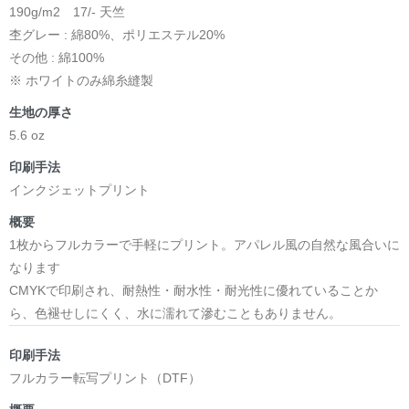
190g/m2 17/- 天竺
杢グレー : 綿80%、ポリエステル20%
その他 : 綿100%
※ ホワイトのみ綿糸縫製
生地の厚さ
5.6 oz
印刷手法
インクジェットプリント
概要
1枚からフルカラーで手軽にプリント。アパレル風の自然な風合いに
なります
CMYKで印刷され、耐熱性・耐水性・耐光性に優れていることか
ら、色褪せしにくく、水に濡れて滲むこともありません。
印刷手法
フルカラー転写プリント（DTF）