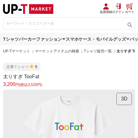
会員登録
ログイン
カート
Tシャツ
パーカー
ファッション
スマホケース・モバイルグッズ
バ
UP-Tマーケット
マーケットアイテムの検索
Tシャツ販売一覧
太りすぎ Too
定番Ｔシャツ
5
太りすぎ TooFat
3,200
円(税込3,520円)
3D