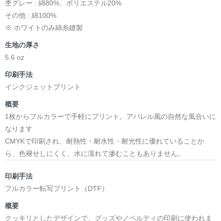
杢グレー : 綿80%、ポリエステル20%
その他 : 綿100%
※ ホワイトのみ綿糸縫製
生地の厚さ
5.6 oz
印刷手法
インクジェットプリント
概要
1枚からフルカラーで手軽にプリント。アパレル風の自然な風合いに
なります
CMYKで印刷され、耐熱性・耐水性・耐光性に優れていることか
ら、色褪せしにくく、水に濡れて滲むこともありません。
印刷手法
フルカラー転写プリント（DTF）
概要
クッキリとしたデザインで、グッズやノベルティの印刷に使われま