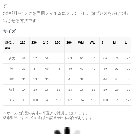
す。
水性顔料インクを専用フィルムにプリントし、熱プレスをかけて転
写させる方法です
サイズ
単位：
120
130
140
150
160
WM
WL
S
M
L
cm
身丈
48
52
56
60
63
61
64
66
70
74
身巾
35
37
40
43
46
43
46
49
52
55
肩巾
31
33
35
38
41
36
38
44
47
50
袖丈
14
15
16
17
18
16
17
19
20
22
身長
118
130
140
150
161
157
165
163
170
179
※サイズは商品の実寸を平置きで計測しております。
繊維製品ですので2cm前後の誤差が出る場合があります。