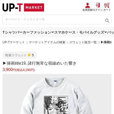
会員登録
ログイン
カート
Tシャツ
パーカー
ファッション
スマホケース・モバイルグッズ
バ
UP-Tマーケット
マーケットアイテムの検索
スウェット販売一覧
▶︎挿画t
軽量スウェット
5
▶︎挿画title19. 諸行無常な視線めいた響き
3,900
円(税込4,290円)