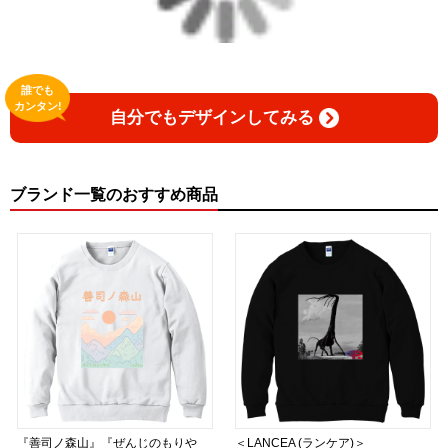
▶︎GICLEEPOD
https://gicleepod.com/store/artist-ririkazetakeru
誰でも
カンタン!
自分でもデザインしてみる
ブランド一覧のおすすめ商品
『善司ノ森山』『ぜんじのもりや
＜LANCEA (ランケア)＞