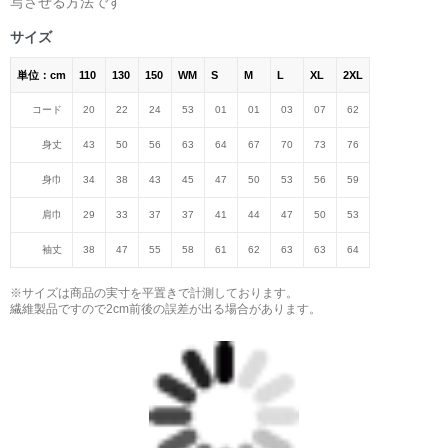
写させる方法です
＜著者:挿画作成＞ 凛々風 猛 -リリカゼタケル
日本語版: https://amzn.asia/d/fMWTZVg
サイズ
単位：cm
110
130
150
WM
S
M
L
XL
2XL
小説 [刺すように燃えるような眼差しは] -Version2.
挿画&グッズカタログ <デザイン画集:BEST版>
コード
20
22
24
53
01
01
03
07
62
＜著者:絵本/挿画作成＞ 凛々風 猛 -リリカゼタケル
身丈
43
50
56
63
64
67
70
73
76
日本語版: https://amzn.asia/d/hMo8oB0
身巾
34
38
43
45
47
50
53
56
59
▶︎小説 [刺すように燃えるような眼差しは]
肩巾
29
33
37
37
41
44
47
50
53
-Comics Style Version.
挿画&グッズカタログ <デザイン画集:BEST版>
袖丈
38
47
55
58
61
62
63
63
64
＜著者/絵本:挿画作成＞ 凛々風 猛 -リリカゼタケル
日本語版: https://amzn.asia/d/gPVyU1t
※サイズは商品の実寸を平置きで計測しております。
繊維製品ですので2cm前後の誤差が出る場合があります。
＿＿＿＿＿＿＿＿＿＿＿＿＿＿＿＿＿＿＿＿＿＿
▶︎SUZURI https://suzuri.jp/ririkazetakeru
▶︎UP-T up-t.jp/creator/66b9c067ae64e