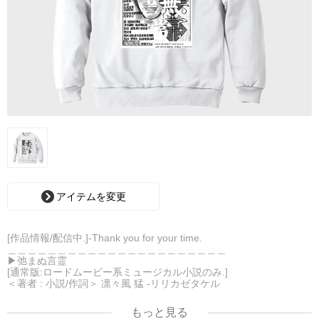
アイテムを変更
[作品情報/配信中.]-Thank you for your time.
＿＿＿＿＿＿＿＿＿＿＿＿＿＿＿＿＿＿＿＿＿＿
▶︎弛まぬ言霊
[通常版:ロードムービー系ミュージカル小説のみ.]
＜著者 : 小説/作詞＞ 凛々風 猛 -リリカゼタケル
日本語版: https://amzn.asia/d/ipdf8cX
英語版: https://amzn.asia/d/1nwVIb6
もっと見る
＿＿＿＿＿＿＿＿＿＿＿＿＿＿＿＿＿＿＿＿＿＿