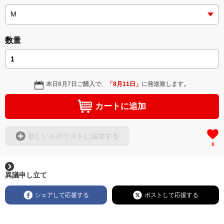
＜小説+作詞20曲+挿画50作品>
＜著者: 作詞/挿画作成＞ 凛々風 猛 -リリカゼタケル
日本語版: https://amzn.asia/d/3czgKs8
数量
英語版: https://amzn.asia/d/bpIME7s
▶︎弛まぬ言霊 <+挿画/スケッチ&塗り絵ver.版>
-ロードムービー系ミュージカル小説 +作詞20曲
本日
8月7日
ご購入で、
「
8月11日
」
に発送致します。
+挿画スケッチスタイル&塗り絵バージョン-
＜著者/小説:作詞:挿画作成＞
カートに追加
凛々風 猛-リリカゼタケル
https://amzn.asia/d/0cLT3VyF
欲しいものリストに追加する
0
<作品情報:配信中.> -Thank you for your time.
＿＿＿＿＿＿＿＿＿＿＿＿＿＿＿＿＿＿＿＿＿＿
▶︎刺すように燃えるような眼差しは
異議申し立て
[第2作品: 通常版.小説のみ.]
＜著者＞ 凛々風 猛 -リリカゼタケル
シェアして応援する
ポストして応援する
日本語版: https://amzn.asia/d/7GbUq3Z
英語版: https://amzn.asia/d/eLvAyy5