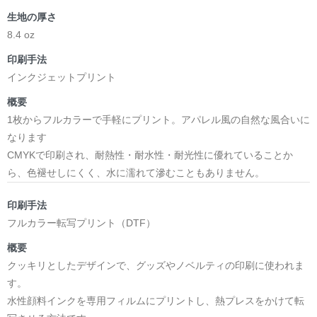
＜著者:作詞/挿画作成＞ 凛々風 猛 -リリカゼタケル
生地の厚さ
☆本作品内で表現されている作詞20曲も掲載.
日本語版: https://amzn.asia/d/1pxD3g4
8.4 oz
印刷手法
小説 [弛まぬ言霊] 挿画&グッズカタログ
インクジェットプリント
<デザイン画集:Comics Style Version.>
＜著者:挿画作成＞ 凛々風 猛 -リリカゼタケル
概要
日本語版: https://amzn.asia/d/fxD6D5U
1枚からフルカラーで手軽にプリント。アパレル風の自然な風合いに
なります
小説 [弛まぬ言霊] <挿画:スケッチ&塗り絵ver.>
CMYKで印刷され、耐熱性・耐水性・耐光性に優れていることか
-挿画デザイン画集&グッズカタログ-
ら、色褪せしにくく、水に濡れて滲むこともありません。
＜著者/小説:作詞:挿画作成＞
凛々風 猛-リリカゼタケル
印刷手法
https://amzn.asia/d/0dgbLm4e
フルカラー転写プリント（DTF）
概要
<デザイン画集&グッズカタログ>
クッキリとしたデザインで、グッズやノベルティの印刷に使われま
＿＿＿＿＿＿＿＿＿＿＿＿＿＿＿＿＿＿＿＿＿＿
す。
小説 [刺すように燃えるような眼差しは] -Version1.
水性顔料インクを専用フィルムにプリントし、熱プレスをかけて転
挿画&グッズカタログ <デザイン画集:BEST版>