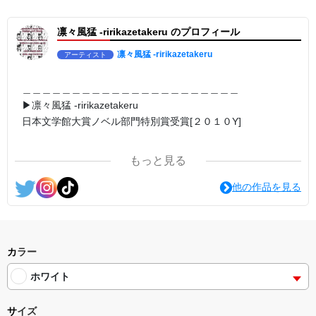
▶︎弛まぬ言霊[+挿画50作品版]
＜小説/作詞20曲/挿画50作品>
凛々風猛 -ririkazetakeru のプロフィール
＜著者: 小説/作詞/挿画作成＞ 凛々風 猛 -リリカゼタケル
日本語版: https://amzn.asia/d/3czgKs8
英語版: https://amzn.asia/d/bpIME7s
凛々風猛 -ririkazetakeru
アーティスト
＿＿＿＿＿＿＿＿＿＿＿＿＿＿＿＿＿＿＿＿＿＿
＿＿＿＿＿＿＿＿＿＿＿＿＿＿＿＿＿＿＿＿＿＿
<グッズシリーズ>
＿＿＿＿＿＿＿＿＿＿＿＿＿＿＿＿＿＿＿＿＿＿
SUZURI ▶︎https://suzuri.jp/ririkazetakeru
▶︎凛々風猛 -ririkazetakeru
UP-T ▶︎up-t.jp/creator/66b9c067ae64e
日本文学館大賞ノベル部門特別賞受賞[２０１０Y]
＿＿＿＿＿＿＿＿＿＿＿＿＿＿＿＿＿＿＿＿＿＿
▶︎小説 [弛まぬ言霊]
＿＿＿＿＿＿＿＿＿＿＿＿＿＿＿＿＿＿＿＿＿＿
挿画&グッズカタログ <デザイン画集:BEST版>
＜著者:作詞/挿画作成＞ 凛々風 猛 -リリカゼタケル
もっと見る
☆本作品内で表現されている作詞20曲も掲載.
https://amzn.asia/d/1pxD3g4
<作品情報:配信中.> -Thank you for your time.
他の作品を見る
▶︎小説 [弛まぬ言霊] -挿画&グッズカタログ
＿＿＿＿＿＿＿＿＿＿＿＿＿＿＿＿＿＿＿＿＿＿
<デザイン画集:Comics Style Version.>
▶︎弛まぬ言霊
＜著者/挿画作成＞ 凛々風 猛-リリカゼタケル
[通常版:ロードムービー系ミュージカル小説のみ.]
https://amzn.asia/d/fxD6D5U
＜著者 : 作詞＞ 凛々風 猛 -リリカゼタケル
カラー
日本語版: https://amzn.asia/d/ipdf8cX
ホワイト
英語版: https://amzn.asia/d/1nwVIb6
＿＿＿＿＿＿＿＿＿＿＿＿＿＿＿＿＿＿＿＿＿＿
サイズ
▶︎弛まぬ言霊[+挿画50作品版]