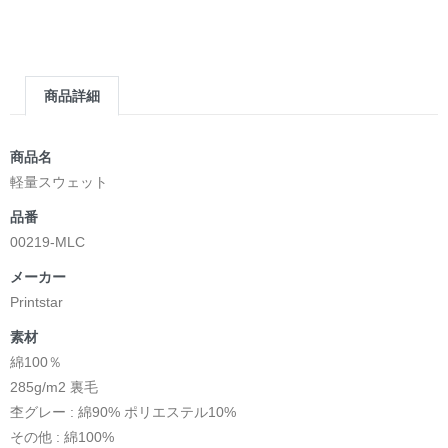
＿＿＿＿＿＿＿＿＿＿＿＿＿＿＿＿＿＿＿＿＿＿
▶︎求めない惑星 [小説/絵本版]
第2作品の章: “刺すように燃えるような眼差しは”部分
[主人公である小説家の遺作]を絵本化。
商品詳細
＜小説/絵本版＞ 凛々風猛 -ririkazetakeru
日本語版: https://amzn.asia/d/d7stkOV
英語版: https://amzn.asia/d/8u7Cebe
商品名
＿＿＿＿＿＿＿＿＿＿＿＿＿＿＿＿＿＿＿＿＿＿
軽量スウェット
▶︎刺すように燃えるような眼差しは [+挿画51作品版]
品番
＜著者: 絵本/挿画作成＞ 凛々風 猛 -リリカゼタケル
00219-MLC
日本語版: https://amzn.asia/d/8oNk92Q
英語版: https://amzn.asia/d/gDGn5nK
メーカー
Printstar
素材
<デザイン画集&グッズカタログ>
綿100％
＿＿＿＿＿＿＿＿＿＿＿＿＿＿＿＿＿＿＿＿＿＿
285g/m2 裏毛
小説 [弛まぬ言霊]
杢グレー : 綿90% ポリエステル10%
挿画&グッズカタログ <デザイン画集:BEST版>
その他 : 綿100%