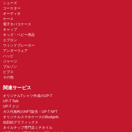
シューズ
コースター
オーディオ
ケース
電子タバコケース
キャップ
キッズ・ベビー用品
エプロン
ウィンドブレーカー
アンダーウェア
ハッピ
ジャージ
ブルゾン
ビブス
その他
関連サービス
オリジナルTシャツ作成のUP-T
UP-T Talk
UP-T クジ
ガス代無料のNFT販売・UP-T NFT
オリジナルスマホケースのBudgets
似顔絵グラフィックス
ネイルチップ専門店ミチネイル