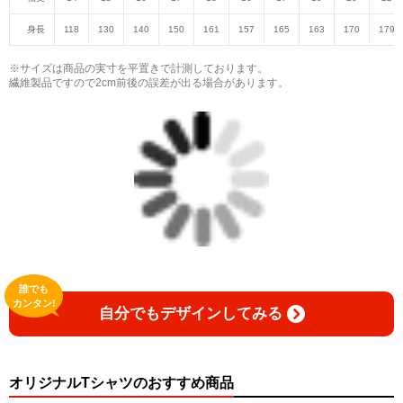
身長
118
130
140
150
161
157
165
163
170
179
※サイズは商品の実寸を平置きで計測しております。
繊維製品ですので2cm前後の誤差が出る場合があります。
誰でも
カンタン!
自分でもデザインしてみる
オリジナルTシャツのおすすめ商品