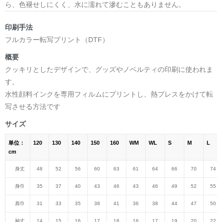
ら、色褪せしにくく、水に濡れて滲むこともありません。
印刷手法
フルカラー転写プリント（DTF）
概要
クッキリとしたデザインで、グッズやノベルティの印刷に使われま
す。
水性顔料インクを専用フィルムにプリントし、熱プレスをかけて転
写させる方法です
サイズ
単位：
120
130
140
150
160
WM
WL
S
M
L
cm
身丈
48
52
56
60
63
61
64
66
70
74
身巾
35
37
40
43
46
43
46
49
52
55
肩巾
31
33
35
38
41
36
38
44
47
50
袖丈
14
15
16
17
18
16
17
19
20
22