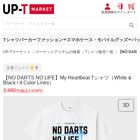
会員登録
ログイン
カート
Tシャツ
パーカー
ファッション
スマホケース・モバイルグッズ
バ
UP-Tマーケット
マーケットアイテムの検索
Tシャツ販売一覧
【NO DARTS 
定番Ｔシャツ
5
【NO DARTS NO LIFE】My Heartbeat Tシャツ（White &
Black / 4 Color Lines）
3,480
円(税込3,828円)
3D