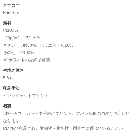
メーカー
PrintStar
素材
綿100％
190g/m2 17/- 天竺
杢グレー : 綿80%、ポリエステル20%
その他 : 綿100%
※ ホワイトのみ綿糸縫製
生地の厚さ
5.6 oz
印刷手法
インクジェットプリント
概要
1枚からフルカラーで手軽にプリント。アパレル風の自然な風合いに
なります
CMYKで印刷され、耐熱性・耐水性・耐光性に優れていることか