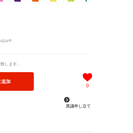
送致します。
に追加
0
異議申し立て