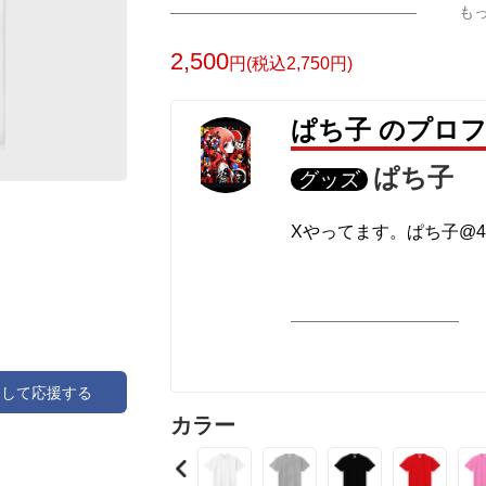
も
2,500
円(税込2,750円)
ぱち子 のプロ
ぱち子
グッズ
Xやってます。ぱち子@49p
アして応援する
カラー