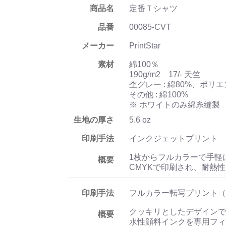
商品名
定番Ｔシャツ
品番
00085-CVT
メーカー
PrintStar
素材
綿100％
190g/m2 17/- 天竺
杢グレー : 綿80%、ポリエ
その他 : 綿100%
※ ホワイトのみ綿糸縫製
生地の厚さ
5.6 oz
印刷手法
インクジェットプリント
1枚からフルカラーで手軽
概要
CMYKで印刷され、耐熱
印刷手法
フルカラー転写プリント（
クッキリとしたデザインで
概要
水性顔料インクを専用フィ