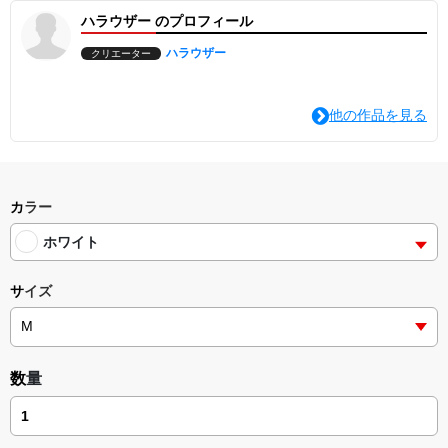
タフなデザインと共に。
ハラウザー のプロフィール
「それがない人生なんて、考えられない。」
日々の生活を彩り、自分を形づくる大切なモノやコト。
ハラウザー
クリエーター
そんな溢れる愛とこだわりを、ヴィンテージ感のある掠れたタイポ
グラフィとストリートなグラフィックに落とし込みました。
モノトーンの中に映えるビビットなアクセントカラーが、シンプル
他の作品を見る
なコーディネートに個性をプラス。しっかりとした生地感で、日常
使いからアクティブなシーンまで幅広く活躍します。
あなたのライフスタイルに欠かせない「一文字」を、その胸に。
選べる、2つの表情。
清潔感があり、デザインの余白が際立つ**「ホワイト」。
カラー
クールで都会的、カラーラインの鮮やかさが引き立つ「ブラック」
**。
ホワイト
あなたのスタイルに合わせて、ベースカラーをお選びいただけま
す。
サイズ
• 1. ピンク / Pink
パッと目を引く、エネルギッシュで華やかなカラー。ストリートな
着こなしに遊び心をプラスしたい時に最適です。
• 2. スカイブルー / Sky Blue
爽やかで開放感のある、澄んだ空のようなブルー。デニムとの相性
も抜群で、清潔感のあるカジュアルスタイルを演出します。
数量
• 3. グラデーション / Graduation (Purple-Orange)
夕焼けのようなエモーショナルな色彩。着る人の感性を引き立て
る、主役級のアーティスティックカラー。
• 4. チャコールグレー / Charcoal Grey