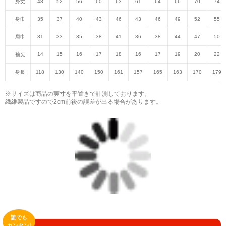
身丈
48
52
56
60
63
61
64
66
70
74
身巾
35
37
40
43
46
43
46
49
52
55
肩巾
31
33
35
38
41
36
38
44
47
50
袖丈
14
15
16
17
18
16
17
19
20
22
身長
118
130
140
150
161
157
165
163
170
179
※サイズは商品の実寸を平置きで計測しております。
繊維製品ですので2cm前後の誤差が出る場合があります。
誰でも
カンタン!