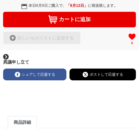
黒よりも柔かく、洗練された大人な印象を与える深みのあるグレ
本日
8月9日
ご購入で、
「
8月12日
」
に発送致します。
ー。シックなボトムスと合わせて都会的に着こなせます。
カスタマイズで、自分らしさを。
カートに追加
【ボディカラー：2色】
・ホワイト / ブラック
【ロゴカラー：4色】
1.ピンク / Pink
欲しいものリストに追加する
2.スカイブルー / Sky Blue
0
3.グラデーション / Graduation (Purple-Orange)
4.チャコールグレー / Charcoal Grey
あなたのスタイルに合わせて、ボディの色とロゴのカラーを自由に
異議申し立て
組み合わせていただけます。
詳細は下の「商品オプション」からお選びください。
シェアして応援する
ポストして応援する
アイテム仕様
• 5.6oz コットン100% Tシャツ
• ユニセックス（男女兼用）
• 程よい厚みで日常使いに最適
• 受注生産アイテム
• 送料無料
【発送について】
本商品は受注生産となります。
商品詳細
ご注文から4〜7日程度で発送いたします。