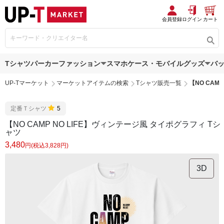
会員登録
ログイン
カート
Tシャツ
パーカー
ファッション
スマホケース・モバイルグッズ
バ
UP-Tマーケット
マーケットアイテムの検索
Tシャツ販売一覧
【NO CAM
定番Ｔシャツ
5
【NO CAMP NO LIFE】ヴィンテージ風 タイポグラフィ Tシ
ャツ
3,480
円(税込3,828円)
3D