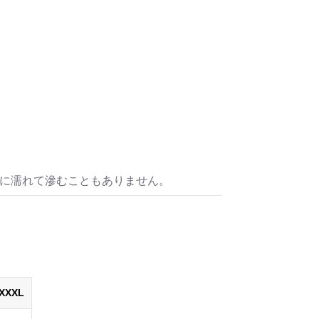
ange)
着る人の感性を引き立てる、主役級のアー
を与える深みのあるグレー。シックなボト
水に濡れて滲むこともありません。
ange)
XXXL