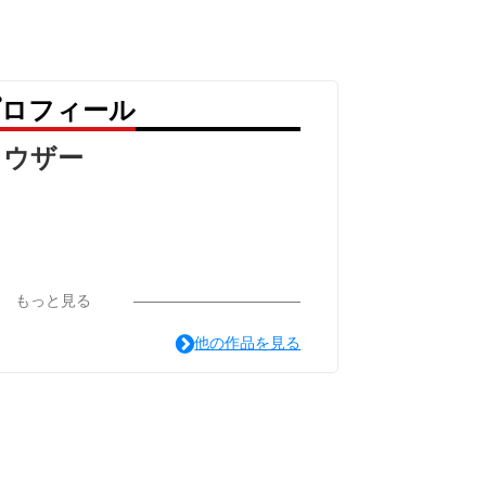
。」
プロフィール
ールでラフな質感が、ストリートな装いに
ラウザー
。」
なモノやコト。その溢れる愛とこだわり
グラフィで力強く表現しました。
ークが、ストリートでアーティスティック
もっと見る
るアクセントカラーが、シンプルなコーデ
りとした生地感で、日常使いからアクティ
他の作品を見る
一文字」を、その胸に力強く。
*「ホワイト」。