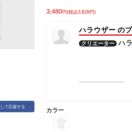
NO LOVE NO LIFE.
3,480
円(税込3,828円)
「愛こそがすべて。心を満たす一文字を
ハラウザー の
大切な人、場所、思い出。甘すぎないク
愛を添えます。
ハ
クリエーター
「それがない人生なんて、考えられない
日々の生活を彩り、自分を形づくる大切
を、荒々しいハンドペイント風のタイポ
掠れた質感と、アーチ状に配された星マ
な雰囲気を演出。モノトーンの中に映え
ィネートに個性をプラスします。しっか
ブなシーンまで幅広く活躍。
アして応援する
あなたのライフスタイルに欠かせない「
カラー
選べる、2つの表情。
清潔感があり、デザインの余白が際立つ*