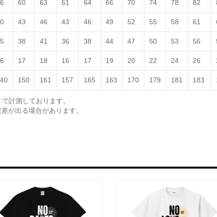
6
60
63
61
64
66
70
74
78
82
あなたのスタイルに合わせて、ボディの
0
43
46
43
46
49
52
55
58
61
ただけます。
5
38
41
36
38
44
47
50
53
56
詳細は下の「商品オプション」からお選
6
17
18
16
17
19
20
22
24
26
アイテム仕様
40
150
161
157
165
163
170
179
181
183
• 5.6oz コットン100% Tシャツ
• ユニセックス（男女兼用）
きで計測しております。
• 程よい厚みで日常使いに最適
誤差が出る場合があります。
• 受注生産アイテム
• 送料無料
【発送について】
本商品は受注生産となります。
ご注文から4〜7日程度で発送いたします