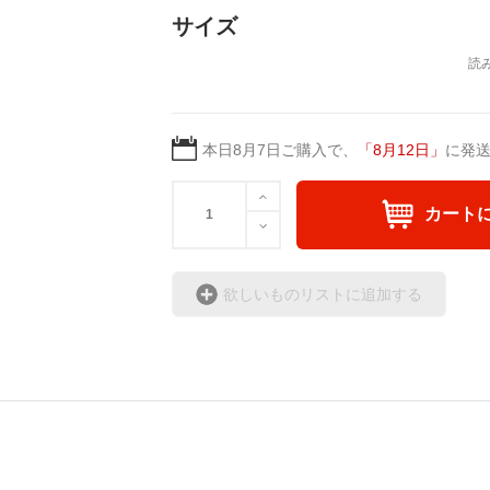
サイズ
クールで都会的、カラーラインの鮮やか
あなたのスタイルに合わせて、ベースカ
1.ブラック / Black
洗練された力強さを放つ漆黒。落ち着い
本日
8月7日
ご購入で、
「
8月12日
」
に発
ィが、都会的でクールな印象を与えます
トリートの定番カラーです。
カート
2.ホワイト / White
王道のクリーンな白。ハンドペイント風
感とストリート感を両立させます。どん
欲しいものリストに追加する
ィネートの主役になる1枚です。
3.ピンク / Pink
パッと目を引く、エネルギッシュで華や
心をプラスしたい時に最適です
4.スカイブルー / Sky Blue
爽やかで開放感のある、澄んだ空のよう
感のあるカジュアルスタイルを演出しま