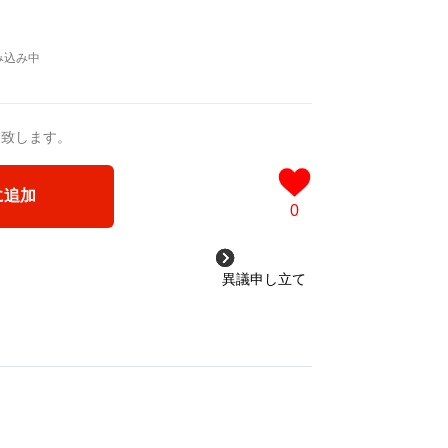
さが引き立つ「ブラック」**。
ラーをお選びいただけます。
たトーンの中に浮かび上がるタイポグラフ
送致します。
。着痩せ効果もあり、タフに使い込めるス
に追加
0
の掠れたグラフィックが最も際立ち、清潔
なボトムスとも相性が良く、毎日のコーデ
異議申し立て
かなカラー。ストリートな着こなしに遊び
なブルー。デニムとの相性も抜群で、清潔
す。