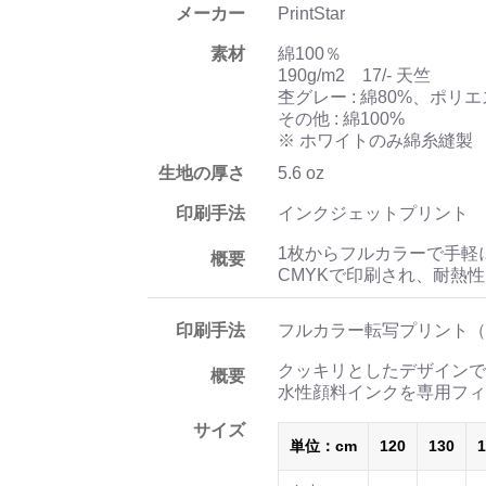
メーカー
PrintStar
素材
綿100％
190g/m2 17/- 天竺
杢グレー : 綿80%、ポリエ
その他 : 綿100%
※ ホワイトのみ綿糸縫製
生地の厚さ
5.6 oz
印刷手法
インクジェットプリント
1枚からフルカラーで手軽
概要
CMYKで印刷され、耐熱
印刷手法
フルカラー転写プリント（
クッキリとしたデザインで
概要
水性顔料インクを専用フィ
サイズ
単位：cm
120
130
1