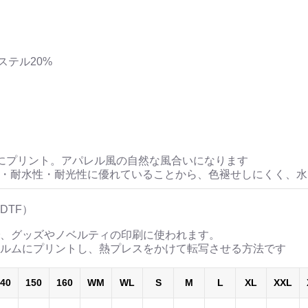
5.グラデーション / Graduation (Purple-Or
夕焼けのようなエモーショナルな色彩。
ティスティックカラー。
ステル20%
6.チャコールグレー / Charcoal Grey
黒よりも柔かく、洗練された大人な印象
ムスと合わせて都会的に着こなせます。
カスタマイズで、自分らしさを。
【ボディカラー：2色】
にプリント。アパレル風の自然な風合いになります
・ホワイト / ブラック
性・耐水性・耐光性に優れていることから、色褪せしにくく、
【ロゴカラー：6色】
1.ブラック / Black
DTF）
2.ホワイト / White
、グッズやノベルティの印刷に使われます。
3.ピンク / Pink
ルムにプリントし、熱プレスをかけて転写させる方法です
4.スカイブルー / Sky Blue
5.グラデーション / Graduation (Purple-Or
40
150
160
WM
WL
S
M
L
XL
XXL
6.チャコールグレー / Charcoal Grey