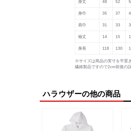
身丈
48
52
5
身巾
35
37
4
肩巾
31
33
3
袖丈
14
15
1
身長
118
130
1
※サイズは商品の実寸を平置
繊維製品ですので2cm前後の
ハラウザーの他の商品