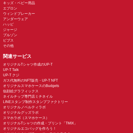
キッズ・ベビー用品
エプロン
ウィンドブレーカー
アンダーウェア
ハッピ
ジャージ
ブルゾン
ビブス
その他
関連サービス
オリジナルTシャツ作成のUP-T
UP-T Talk
UP-T クジ
ガス代無料のNFT販売・UP-T NFT
オリジナルスマホケースのBudgets
似顔絵グラフィックス
ネイルチップ専門店ミチネイル
LINEスタンプ制作スタンプファクトリー
オリジナルノベルティラボ
オリジナルグッズラボ
スマホラボ（スマホケース）
オリジナルTシャツの作成・プリント「TMIX」
オリジナルエコバッグを作ろう！