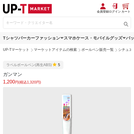
会員登録
ログイン
カート
Tシャツ
パーカー
ファッション
スマホケース・モバイルグッズ
バ
UP-Tマーケット
マーケットアイテムの検索
ボールペン販売一覧
シチュエ
ラペルボールペン(再生ABS)
5
ガンマン
1,200
円(税込1,320円)